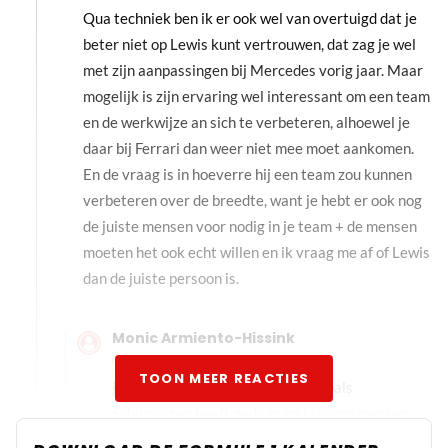
Qua techniek ben ik er ook wel van overtuigd dat je
beter niet op Lewis kunt vertrouwen, dat zag je wel
met zijn aanpassingen bij Mercedes vorig jaar. Maar
mogelijk is zijn ervaring wel interessant om een team
en de werkwijze an sich te verbeteren, alhoewel je
daar bij Ferrari dan weer niet mee moet aankomen.
En de vraag is in hoeverre hij een team zou kunnen
verbeteren over de breedte, want je hebt er ook nog
de juiste mensen voor nodig in je team + de mensen
moeten het ook echt willen en ik vraag me af of Lewis
dan de juiste persoon is.
Monic Armiento-Hissink
23 oktober 2025 11:43
TOON MEER REACTIES
je kan dat alleen doen als je het zoals
Schumacher heeft gedaan en je eigen mensen
mee nemen. Ook de voertaal moet dan