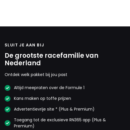
maar als ze de regels niet goed interpreteren
doen ze volgend jaar daardoor weer niet mee.
Maar dat is volgend jaar en wel interessant om
naar uit te kijken.
SLUIT JE AAN BIJ
Fia-fiasco
De grootste racefamilie van
23 oktober 2025 08:18
Nederland
Dus een lekke band ligt aan het team Ferrari? Je kunt zelf
over een stukje carbon rijden waardoor de band lek raakt.
Ontdek welk pakket bij jou past
Kom op zeg wat wordt er weer een onzin verkondigd zeg.
Altijd meepraten over de Formule 1
MonsterEnergie
Kans maken op toffe prijzen
23 oktober 2025 08:35
Advertentievrije site * (Plus & Premium)
alleen naar dat stukje kijk je
Toegang tot de exclusieve RN365 app (Plus &
Premium)
MonsterEnergie