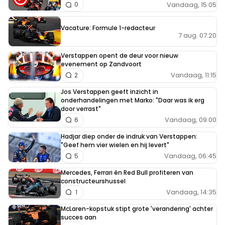
Vandaag, 15:05
0
Vacature: Formule 1-redacteur
7 aug. 07:20
Verstappen opent de deur voor nieuw
evenement op Zandvoort
Vandaag, 11:15
2
Jos Verstappen geeft inzicht in
onderhandelingen met Marko: "Daar was ik erg
door verrast"
Vandaag, 09:00
6
Hadjar diep onder de indruk van Verstappen:
"Geef hem vier wielen en hij levert"
Vandaag, 06:45
5
Mercedes, Ferrari én Red Bull profiteren van
constructeurshussel
Vandaag, 14:35
1
McLaren-kopstuk stipt grote 'verandering' achter
succes aan