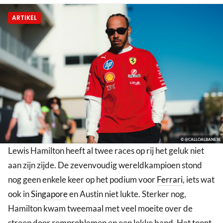
ARTIKEL
© @CALLOALBANESE
Lewis Hamilton heeft al twee races op rij het geluk niet
aan zijn zijde. De zevenvoudig wereldkampioen stond
nog geen enkele keer op het podium voor
Ferrari
, iets wat
ook in
Singapore
en Austin niet lukte. Sterker nog,
Hamilton kwam tweemaal met veel moeite over de
streep door remproblemen en een lekke band. Het toont