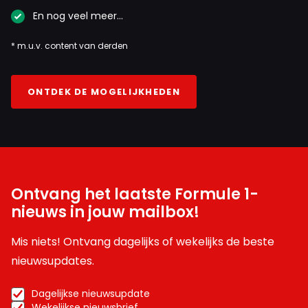
23 oktober 2025 10:28
En nog veel meer…
@SaskiaBroem misschien als je heel het stuk leest
* m.u.v. content van derden
zie je dat David Croft dit heeft gezegd. Blijft moeilijk
he
ONTDEK DE MOGELIJKHEDEN
S800S2000nsx
23 oktober 2025 11:02
En wie weet , Hamilton kan misschien geen input
geven......
Ontvang het laatste Formule 1-
MonsterEnergie
nieuws in jouw mailbox!
23 oktober 2025 11:50
@SaskiaBroem nou ik zie je inderdaad nauwelijks tot
Mis niets! Ontvang dagelijks of wekelijks de beste
niet op andere topics reageren.
nieuwsupdates.
Dagelijkse nieuwsupdate
Wekelijkse nieuwsbrief
Karrenmaar