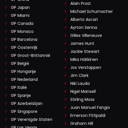
Verstappen” in op eBay en/of Marktplaats,
Alain Prost
GP Japan
hoeveel 2e hands ‘meuk’ wil je hebben??
Michael Schumacher
GP Miami
Alberto Ascari
GP Canada
Ayrton Senna
GP Monaco
XOH-inter
Gilles Villeneuve
GP Barcelona
PREMIUM
23 oktober 2025 10:40
James Hunt
Het wordt tijd voor Hamilton om te stoppen. Hij kan het
GP Oostenrijk
Jackie Stewart
niet brengen, niet het team dragen. Jammer om te zien.
GP Groot-Brittannië
Mika Häkkinen
Doorgaan betekent teleurstelling op teleurstelling. Hoe
GP België
Jos Verstappen
je het ook bekijkt, fan of niet, dit verdient zelfs deze clown
GP Hongarije
Jim Clark
niet.
GP Nederland
Niki Lauda
GP Italië
Nigel Mansell
Karrenmaar
GP Spanje
Stirling Moss
23 oktober 2025 10:57
GP Azerbeidzjan
Juan Manuel Fangio
Waarom zouden we medelijden met hem moeten
GP Singapore
hebben?
Emerson Fittipaldi
GP Verenigde Staten
Graham Hill
GP Las Vegas