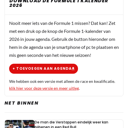
DOWNLOAD DE FORMULE 1 KALENDER
2026
veranderen, Schumacher eiste dat er Engels
gesproken zou worden en geen Italiaans wat de
voortaal is bij Ferrari. Daar ligt natuurlijk ook
Nooit meer iets van de Formule 1 missen? Dat kan! Zet
een probleem voor LH, Charles spreekt wel
met een druk op de knop de Formule 1-kalender van
Italiaans net als dat Vettel en Sainz dat ook
2026 in jouw agenda. Gebruik de button hieronder om
deden. Ferrari kan alleen vooruitgang boeken als
hem in de agenda van je smartphone of pc te plaatsen en
ze hele instelling veranderen. Maar buiten dat,
mis geen seconde van het nieuwe seizoen!
LH is op een leeftijd dat het ook gewoon minder
wordt. Iedereen wijst dan wel naar Alonso, maar
+ TOEVOEGEN AAN AGENDA
ook hij kan geen 24 races plus 6 races constant
aan staan om voor een kampioenschap te gaan.
We hebben ook een versie met alleen de race en kwalificatie.
Natuurlijk kunnen ze bij vlagen nog steeds hun
klik hier voor deze versie en meer uitleg
.
talent en skills laten zien maar het is niet
voldoende meer om het tegen de huidige jonge
NET BINNEN
generatie op te nemen in een heel seizoen.
De man die Verstappen eindelijk weer kan
S800S2000nsx
bijbenen in een Red Bull