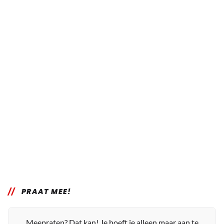
PRAAT MEE!
Meepraten? Dat kan! Je hoeft je alleen maar aan te