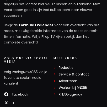
dagelijks het laatste nieuws uit binnen en buitenland. Max
Misschien moet Leclerc is wat meer gaan winnen
Verstappen gaat in zijn Red Bull op jacht naar nieuwe
dan
successen.
Bekijk de
Formule 1 kalender
voor een overzicht van alle
Monic Armiento-Hissink
races, met uitgebreide informatie van de races en real-
23 oktober 2025 11:49
time informatie. Wil je F1 op TV kijken bekijk dan het
@MonsterEnergie daar moet je wel een auto voor
complete overzicht!
hebben en niet dat koekblik die Ferrari hem geeft.
VOLG ONS VIA SOCIAL
MEER RN365
S800S2000nsx
MEDIA
23 oktober 2025 11:06
Redactie
De sportsloefkes verkopen toch goed, zal de tifosi al
Volg RacingNews365 via je
Service & contact
erg bij mee zijn....
favoriete social media
Adverteren
kanalen!
Werken bij RN365
Facebook
RN365.agency
Leo Van den broek
23 oktober 2025 08:46
X