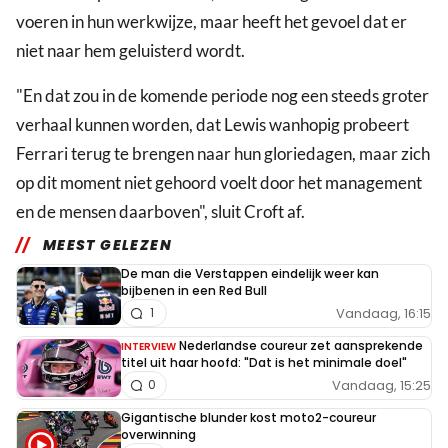
voeren in hun werkwijze, maar heeft het gevoel dat er
niet naar hem geluisterd wordt.
"En dat zou in de komende periode nog een steeds groter
verhaal kunnen worden, dat Lewis wanhopig probeert
Ferrari terug te brengen naar hun gloriedagen, maar zich
op dit moment niet gehoord voelt door het management
en de mensen daarboven", sluit Croft af.
MEEST GELEZEN
De man die Verstappen eindelijk weer kan
bijbenen in een Red Bull
Vandaag, 16:15
1
Nederlandse coureur zet aansprekende
INTERVIEW
titel uit haar hoofd: "Dat is het minimale doel"
Vandaag, 15:25
0
Gigantische blunder kost moto2-coureur
overwinning