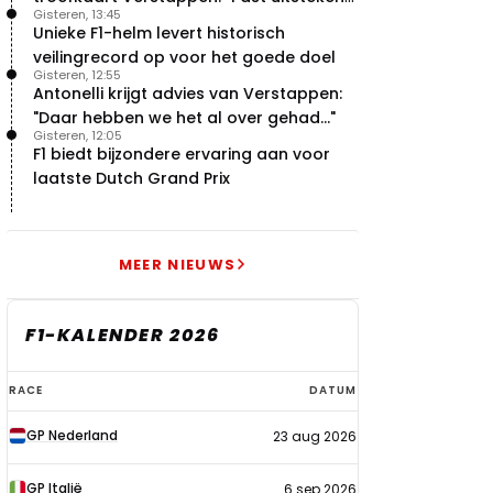
Gisteren, 13:45
bij Red Bull"
Unieke F1-helm levert historisch
veilingrecord op voor het goede doel
Gisteren, 12:55
Antonelli krijgt advies van Verstappen:
"Daar hebben we het al over gehad..."
Gisteren, 12:05
F1 biedt bijzondere ervaring aan voor
laatste Dutch Grand Prix
MEER NIEUWS
F1-KALENDER 2026
F1-
RACE
DATUM
kalender
GP Nederland
23 aug 2026
2026
GP Italië
6 sep 2026