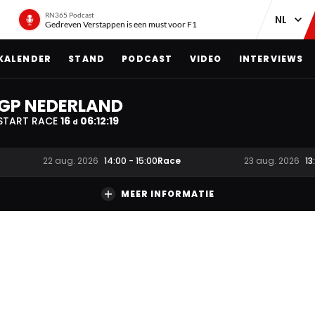
RN365 Podcast
Gedreven Verstappen is een must voor F1
KALENDER
STAND
PODCAST
VIDEO
INTERVIEWS
GP NEDERLAND
START RACE
16
06
:
12
:
18
d
Race
22 aug. 2026
14:00
-
15:00
23 aug. 2026
13
MEER INFORMATIE