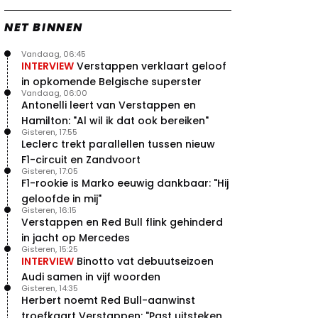
NET BINNEN
Vandaag, 06:45
INTERVIEW
Verstappen verklaart geloof
in opkomende Belgische superster
Vandaag, 06:00
Antonelli leert van Verstappen en
Hamilton: "Al wil ik dat ook bereiken"
Gisteren, 17:55
Leclerc trekt parallellen tussen nieuw
F1-circuit en Zandvoort
Gisteren, 17:05
F1-rookie is Marko eeuwig dankbaar: "Hij
geloofde in mij"
Gisteren, 16:15
Verstappen en Red Bull flink gehinderd
in jacht op Mercedes
Gisteren, 15:25
INTERVIEW
Binotto vat debuutseizoen
Audi samen in vijf woorden
Gisteren, 14:35
Herbert noemt Red Bull-aanwinst
troefkaart Verstappen: "Past uitstekend