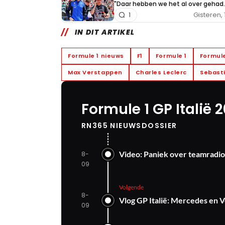
"Daar hebben we het al over gehad..
Gisteren, 
1
IN DIT ARTIKEL
Formule 1 nieuws
F1
Formule 1
Formule
Max Verstappen
Charles Leclerc
Sebasti
Formule 1 GP Italië 
RN365 NIEUWSDOSSIER
Video: Paniek over teamradio'
8-
09
Volgende
8-
Vlog GP Italië: Mercedes en 
09