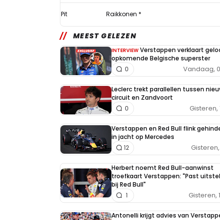
Pit
Raikkonen *
MEEST GELEZEN
Verstappen verklaart geloo
INTERVIEW
opkomende Belgische superster
Vandaag, 0
0
Leclerc trekt parallellen tussen nieu
circuit en Zandvoort
Gisteren, 
0
Verstappen en Red Bull flink gehind
in jacht op Mercedes
Gisteren, 
12
Herbert noemt Red Bull-aanwinst
troefkaart Verstappen: "Past uitst
bij Red Bull"
Gisteren, 
1
Antonelli krijgt advies van Verstapp