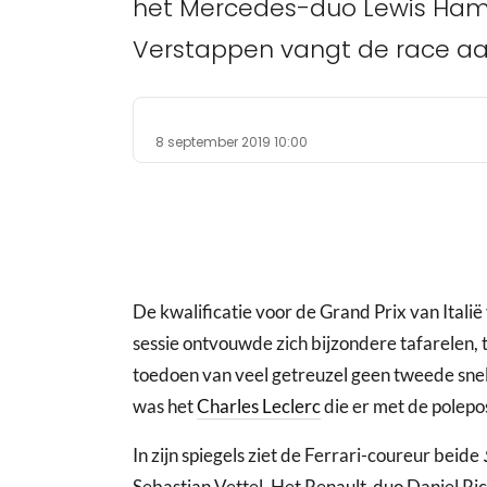
het Mercedes-duo Lewis Hamil
Verstappen vangt de race aan
8 september 2019 10:00
De kwalificatie voor de Grand Prix van Italië 
sessie ontvouwde zich bijzondere tafarelen,
toedoen van veel getreuzel geen tweede sne
was het
Charles Leclerc
die er met de polepo
In zijn spiegels ziet de Ferrari-coureur beide
Sebastian Vettel. Het Renault-duo Daniel Ri