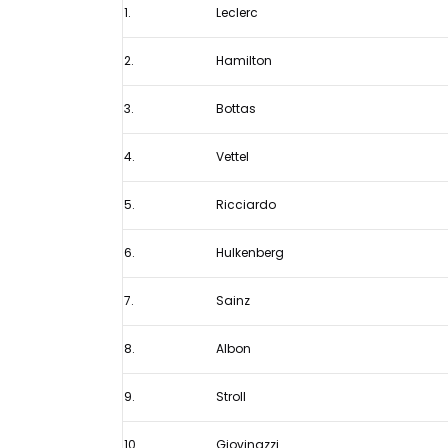
1.
Leclerc
1
GP
2.
Hamilton
Italië
2019
3.
Bottas
4.
Vettel
5.
Ricciardo
6.
Hulkenberg
7.
Sainz
8.
Albon
9.
Stroll
10.
Giovinazzi