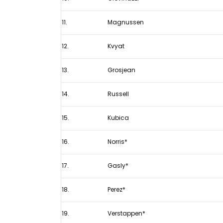
11.
Magnussen
12.
Kvyat
13.
Grosjean
14.
Russell
15.
Kubica
16.
Norris*
17.
Gasly*
18.
Perez*
19.
Verstappen*