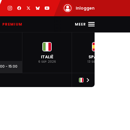
Inloggen
MEER
PREMIUM
ITALIË
SPANJE
6 SEP. 2026
13 SEP. 2026
:00
-
15:00