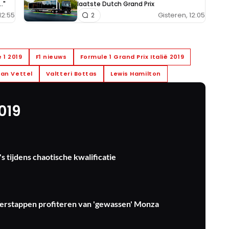
."
laatste Dutch Grand Prix
12:55
Gisteren, 12:05
2
 1 2019
F1 nieuws
Formule 1 Grand Prix Italië 2019
an Vettel
Valtteri Bottas
Lewis Hamilton
2019
s tijdens chaotische kwalificatie
Verstappen profiteren van 'gewassen' Monza