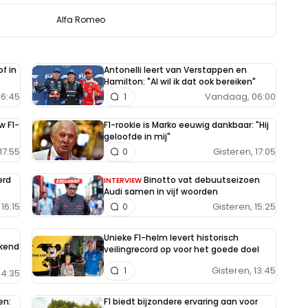
Alfa Romeo
f in
Antonelli leert van Verstappen en
Hamilton: "Al wil ik dat ook bereiken"
6:45
Vandaag, 06:00
1
w F1-
F1-rookie is Marko eeuwig dankbaar: "Hij
geloofde in mij"
17:55
Gisteren, 17:05
0
erd
Binotto vat debuutseizoen
INTERVIEW
Audi samen in vijf woorden
16:15
Gisteren, 15:25
0
Unieke F1-helm levert historisch
ekend
veilingrecord op voor het goede doel
Gisteren, 13:45
1
14:35
en:
F1 biedt bijzondere ervaring aan voor