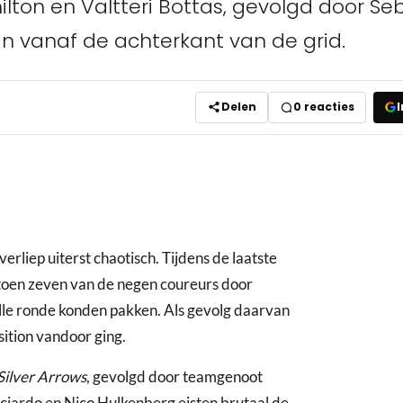
ton en Valtteri Bottas, gevolgd door Seb
 vanaf de achterkant van de grid.
Delen
0
reacties
I
verliep uiterst chaotisch. Tijdens de laatste
 toen zeven van de negen coureurs door
lle ronde konden pakken. Als gevolg daarvan
sition vandoor ging.
Silver Arrows
, gevolgd door teamgenoot
cciardo en Nico Hulkenberg eisten brutaal de