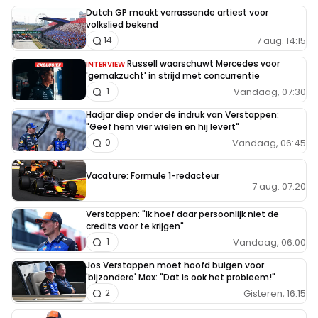
Dutch GP maakt verrassende artiest voor
volkslied bekend
7 aug. 14:15
14
Russell waarschuwt Mercedes voor
INTERVIEW
'gemakzucht' in strijd met concurrentie
Vandaag, 07:30
1
Hadjar diep onder de indruk van Verstappen:
"Geef hem vier wielen en hij levert"
Vandaag, 06:45
0
Vacature: Formule 1-redacteur
7 aug. 07:20
Verstappen: "Ik hoef daar persoonlijk niet de
credits voor te krijgen"
Vandaag, 06:00
1
Jos Verstappen moet hoofd buigen voor
'bijzondere' Max: "Dat is ook het probleem!"
Gisteren, 16:15
2