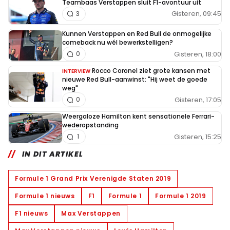
Teambaas Verstappen sluit F1-avontuur uit
Gisteren, 09:45
3
Kunnen Verstappen en Red Bull de onmogelijke
comeback nu wél bewerkstelligen?
Gisteren, 18:00
0
Rocco Coronel ziet grote kansen met
INTERVIEW
nieuwe Red Bull-aanwinst: "Hij weet de goede
weg"
Gisteren, 17:05
0
Weergaloze Hamilton kent sensationele Ferrari-
wederopstanding
Gisteren, 15:25
1
IN DIT ARTIKEL
Formule 1 Grand Prix Verenigde Staten 2019
Formule 1 nieuws
F1
Formule 1
Formule 1 2019
F1 nieuws
Max Verstappen