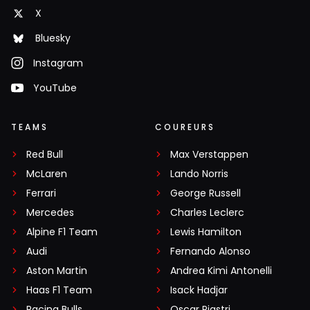
X
Bluesky
Instagram
YouTube
TEAMS
COUREURS
Red Bull
Max Verstappen
McLaren
Lando Norris
Ferrari
George Russell
Mercedes
Charles Leclerc
Alpine F1 Team
Lewis Hamilton
Audi
Fernando Alonso
Aston Martin
Andrea Kimi Antonelli
Haas F1 Team
Isack Hadjar
Racing Bulls
Oscar Piastri