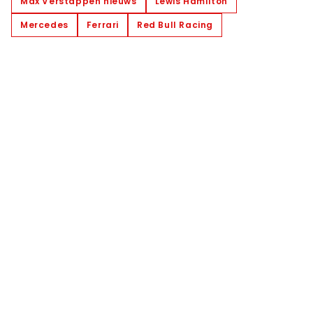
Max Verstappen nieuws
Lewis Hamilton
Mercedes
Ferrari
Red Bull Racing