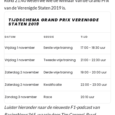
Rond 21:40 weten we wie de winnaar van de Grand Prix
van de Verenigde Staten 2019 is.
TIJDSCHEMA GRAND PRIX VERENIGDE
STATEN 2019
Afwijkend
DATUM
SESSIE
TIJD
tijdschema
Vrijdag 1 november
Eerste vrije training
17:00 - 18:30 uur
Formule
1
Vrijdag 1 november
Tweede vrije training
21:00 - 22:30 uur
GP
Verenigde
Zaterdag 2 november
Derde vrije training
19:00 - 20:00 uur
Staten
Zaterdag 2 november
Kwalificatie
22:00 - 23:00 uur
2019
Zondag 3 november
Race
20:10 uur
Luister hieronder naar de nieuwste F1-podcast van
RacingNews365, waarin door Tim Coronel, Ruud