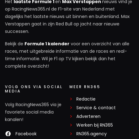
Het
laatste Formule 1
en
Max Verstappen
nieuws vind je
op RacingNews365.nl de F1-site van Nederland met
dagelijks het laatste nieuws uit binnen en buitenland. Max
Verstappen gaat in zijn Red Bull op jacht naar nieuwe
successen.
Bekijk de
Formule 1 kalender
voor een overzicht van alle
races, met uitgebreide informatie van de races en real-
time informatie. Wil je F1 op TV kijken bekijk dan het
complete overzicht!
VOLG ONS VIA SOCIAL
MEER RN365
MEDIA
Redactie
Volg RacingNews365 via je
Service & contact
favoriete social media
Adverteren
kanalen!
Werken bij RN365
Facebook
RN365.agency