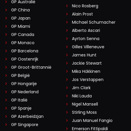
GP Australië
Nico Rosberg
GP China
Alain Prost
GP Japan
Michael Schumacher
GP Miami
Alberto Ascari
GP Canada
Ayrton Senna
GP Monaco
Gilles Villeneuve
GP Barcelona
James Hunt
GP Oostenrijk
Jackie Stewart
GP Groot-Brittannië
Mika Häkkinen
GP België
Jos Verstappen
GP Hongarije
Jim Clark
GP Nederland
Niki Lauda
GP Italië
Nigel Mansell
GP Spanje
Stirling Moss
GP Azerbeidzjan
Juan Manuel Fangio
GP Singapore
Emerson Fittipaldi