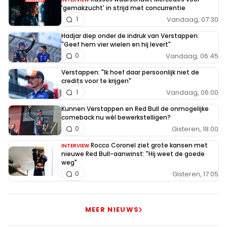
'gemakzucht' in strijd met concurrentie
Vandaag, 07:30
1
Hadjar diep onder de indruk van Verstappen:
"Geef hem vier wielen en hij levert"
Vandaag, 06:45
0
Verstappen: "Ik hoef daar persoonlijk niet de
credits voor te krijgen"
Vandaag, 06:00
1
Kunnen Verstappen en Red Bull de onmogelijke
comeback nu wél bewerkstelligen?
Gisteren, 18:00
0
Rocco Coronel ziet grote kansen met
INTERVIEW
nieuwe Red Bull-aanwinst: "Hij weet de goede
weg"
Gisteren, 17:05
0
MEER NIEUWS