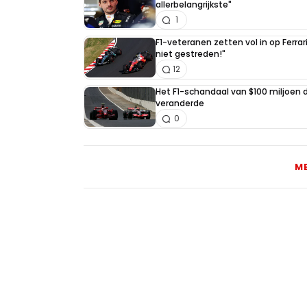
allerbelangrijkste"
1
F1-veteranen zetten vol in op Ferrari
niet gestreden!"
12
Het F1-schandaal van $100 miljoen 
veranderde
0
M