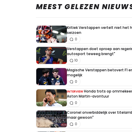
MEEST GELEZEN NIEUW
Kritiek Verstappen vertelt niet het 
seizoen
0
Verstappen doet oproep aan regerin
autosport teweeg brengt"
10
Magische Verstappen betovert F1 e
mogelijk
0
Honda trots op ommekeer 
INTERVIEW
Aston Martin-avontuur
0
Coronel onverbiddelijk over titelambi
maar gewoon"
0