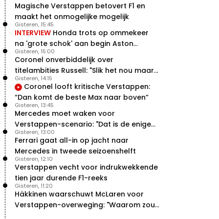
brengt"
Magische Verstappen betovert F1 en
maakt het onmogelijke mogelijk
Gisteren, 15:45
INTERVIEW
Honda trots op ommekeer
na 'grote schok' aan begin Aston
Gisteren, 15:00
Martin-avontuur
Coronel onverbiddelijk over
titelambities Russell: "Slik het nou maar
Gisteren, 14:15
gewoon"
Coronel looft kritische Verstappen:
“Dan komt de beste Max naar boven”
Gisteren, 13:45
Mercedes moet waken voor
Verstappen-scenario: "Dat is de enige
Gisteren, 13:00
manier"
Ferrari gaat all-in op jacht naar
Mercedes in tweede seizoenshelft
Gisteren, 12:10
Verstappen vecht voor indrukwekkende
tien jaar durende F1-reeks
Gisteren, 11:20
Häkkinen waarschuwt McLaren voor
Verstappen-overweging: "Waarom zou
je?"