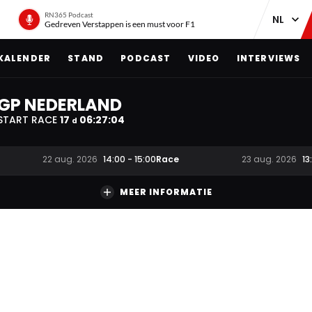
RN365 Podcast
Gedreven Verstappen is een must voor F1
KALENDER
STAND
PODCAST
VIDEO
INTERVIEWS
GP NEDERLAND
START RACE
17
06
:
27
:
03
d
Race
22 aug. 2026
14:00
-
15:00
23 aug. 2026
13
MEER INFORMATIE