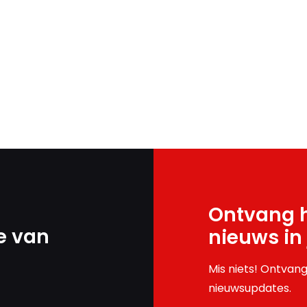
Ontvang h
e van
nieuws in
Mis niets! Ontvang
nieuwsupdates.