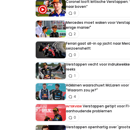
Coronel looft kritische Verstappen
naar boven”
0
Mercedes moet waken voor Verstapp
enige manier"
2
Ferrari gaat all-in op jacht naar Me
seizoenshelft
0
Verstappen vecht voor indrukwekken
reeks
1
Häkkinen waarschuwt McLaren voor
"Waarom zou je?"
4
Verstappen getipt voor F
INTERVIEW
aanhoudende problemen
0
Verstappen openhartig over 'grootste