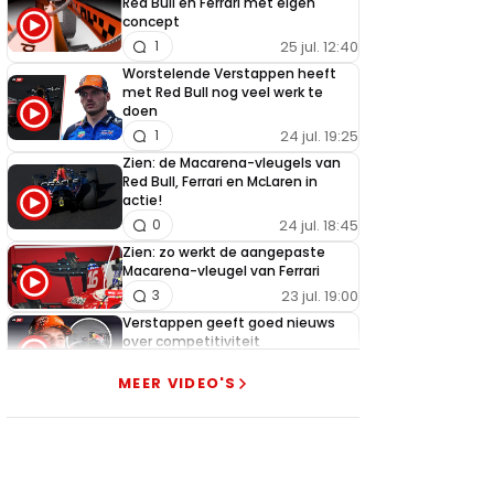
Red Bull en Ferrari met eigen
concept
25 jul. 12:40
1
Worstelende Verstappen heeft
met Red Bull nog veel werk te
doen
24 jul. 19:25
1
Zien: de Macarena-vleugels van
Red Bull, Ferrari en McLaren in
actie!
24 jul. 18:45
0
Zien: zo werkt de aangepaste
Macarena-vleugel van Ferrari
23 jul. 19:00
3
Verstappen geeft goed nieuws
over competitiviteit
23 jul. 17:45
0
MEER VIDEO'S
Video: Red Bull slaagt in ultiem
huzarenstukje met kapotte auto
Verstappen
22 jul. 07:30
0
Video: Red Bull Verstappen krijgt