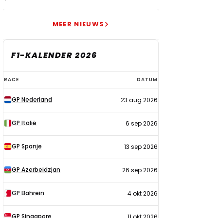
MEER NIEUWS
F1-KALENDER 2026
F1-
RACE
DATUM
kalender
GP Nederland
23 aug 2026
2026
GP Italië
6 sep 2026
GP Spanje
13 sep 2026
GP Azerbeidzjan
26 sep 2026
GP Bahrein
4 okt 2026
GP Singapore
11 okt 2026