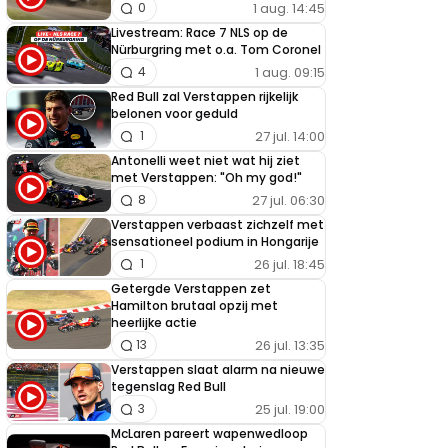
1 aug. 14:45
0
Livestream: Race 7 NLS op de
Nürburgring met o.a. Tom Coronel
1 aug. 09:15
4
Red Bull zal Verstappen rijkelijk
belonen voor geduld
27 jul. 14:00
1
Antonelli weet niet wat hij ziet
met Verstappen: "Oh my god!"
27 jul. 06:30
8
Verstappen verbaast zichzelf met
sensationeel podium in Hongarije
26 jul. 18:45
1
Getergde Verstappen zet
Hamilton brutaal opzij met
heerlijke actie
26 jul. 13:35
13
Verstappen slaat alarm na nieuwe
tegenslag Red Bull
25 jul. 19:00
3
McLaren pareert wapenwedloop