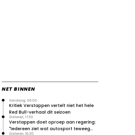
vleugels in crash met Hamilton
21 jul. 14:20
2
Piastri faalt hopeloos achter het
stuur bij Jeremy Clarkson
21 jul. 08:45
3
Red Bull lijkt hardnekkig lek nu
boven te hebben
20 jul. 15:15
2
Verstappen moet Red Bull nog
even de tijd geven
20 jul. 14:00
0
NET BINNEN
Vandaag, 06:00
Kritiek Verstappen vertelt niet het hele
Red Bull-verhaal dit seizoen
Gisteren, 17:30
Verstappen doet oproep aan regering:
"Iedereen ziet wat autosport teweeg
Gisteren, 16:30