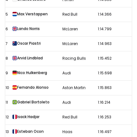
2026
Max Verstappen
5
Red Bull
1:14.366
Lando Norris
6
McLaren
1:14.799
Oscar Piastri
7
McLaren
1:14.963
Arvid Lindblad
8
Racing Bulls
1:15.452
Nico Hulkenberg
9
Audi
1:15.698
Fernando Alonso
10
Aston Martin
1:15.863
Gabriel Bortoleto
11
Audi
1:16.214
Isack Hadjar
12
Red Bull
1:16.253
Esteban Ocon
13
Haas
1:16.497