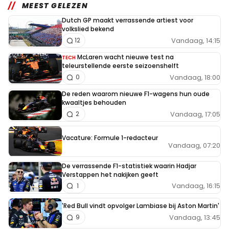
MEEST GELEZEN
Dutch GP maakt verrassende artiest voor
volkslied bekend
Vandaag, 14:15
12
McLaren wacht nieuwe test na
TECH
teleurstellende eerste seizoenshelft
Vandaag, 18:00
0
De reden waarom nieuwe F1-wagens hun oude
kwaaltjes behouden
Vandaag, 17:05
2
Vacature: Formule 1-redacteur
Vandaag, 07:20
De verrassende F1-statistiek waarin Hadjar
Verstappen het nakijken geeft
Vandaag, 16:15
1
'Red Bull vindt opvolger Lambiase bij Aston Martin'
Vandaag, 13:45
9