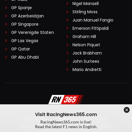
Nigel Mansell
GP Spanje
Stirling Moss
GP Azerbeidzjan
Juan Manuel Fangio
GP Singapore
Emerson Fittipaldi
GP Verenigde Staten
Graham Hill
GP Las Vegas
Nelson Piquet
GP Qatar
Jack Brabham
GP Abu Dhabi
John Surtees
Mario Andretti
Visit RacingNews365.com
Disclaimer
Algemene voorwaarden
RacingNews365.com is live!
Privacy Policy
Created by On Your Marks
Read the latest F1 news in English.