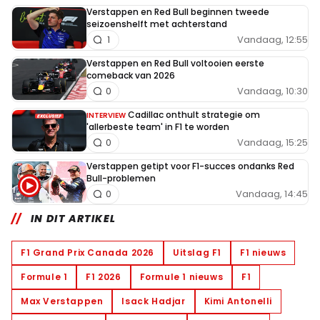
Verstappen en Red Bull beginnen tweede
seizoenshelft met achterstand
Vandaag, 12:55
1
Verstappen en Red Bull voltooien eerste
comeback van 2026
Vandaag, 10:30
0
Cadillac onthult strategie om
INTERVIEW
'allerbeste team' in F1 te worden
Vandaag, 15:25
0
Verstappen getipt voor F1-succes ondanks Red
Bull-problemen
Vandaag, 14:45
0
IN DIT ARTIKEL
F1 Grand Prix Canada 2026
Uitslag F1
F1 nieuws
Formule 1
F1 2026
Formule 1 nieuws
F1
Max Verstappen
Isack Hadjar
Kimi Antonelli