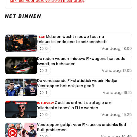
klik hier voor deze versie en meer uitleg
.
NET BINNEN
McLaren wacht nieuwe test na
TECH
teleurstellende eerste seizoenshelft
Vandaag, 18:00
0
De reden waarom nieuwe F1-wagens hun oude
kwaaltjes behouden
Vandaag, 17:05
2
De verrassende F1-statistiek waarin Hadjar
Verstappen het nakijken geeft
Vandaag, 16:15
1
Cadillac onthult strategie om
INTERVIEW
'allerbeste team' in F1 te worden
Vandaag, 15:25
0
Verstappen getipt voor F1-succes ondanks Red
Bull-problemen
Vandaag, 14:45
0