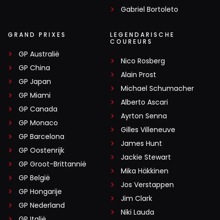
Gabriel Bortoleto
GRAND PRIXES
LEGENDARISCHE
COUREURS
GP Australië
Nico Rosberg
GP China
Alain Prost
GP Japan
Michael Schumacher
GP Miami
Alberto Ascari
GP Canada
Ayrton Senna
GP Monaco
Gilles Villeneuve
GP Barcelona
James Hunt
GP Oostenrijk
Jackie Stewart
GP Groot-Brittannië
Mika Häkkinen
GP België
Jos Verstappen
GP Hongarije
Jim Clark
GP Nederland
Niki Lauda
GP Italië