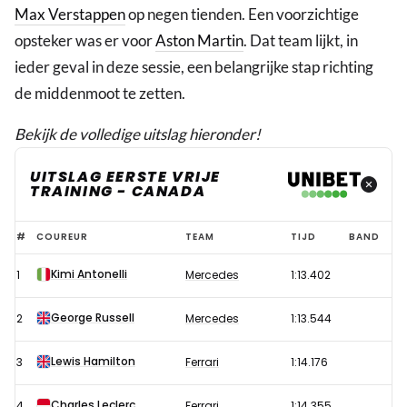
Max Verstappen
op negen tienden. Een voorzichtige
opsteker was er voor
Aston Martin
. Dat team lijkt, in
ieder geval in deze sessie, een belangrijke stap richting
de middenmoot te zetten.
Bekijk de volledige uitslag hieronder!
UITSLAG EERSTE VRIJE
TRAINING - CANADA
Uitslag
#
COUREUR
TEAM
TIJD
BAND
eerste
Kimi Antonelli
1
Mercedes
1:13.402
vrije
training
George Russell
2
Mercedes
1:13.544
F1
GP
Lewis Hamilton
3
Ferrari
1:14.176
Canada
Charles Leclerc
4
Ferrari
1:14.355