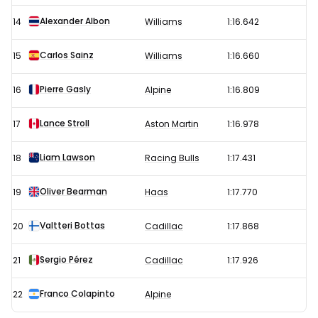
Alexander Albon
14
Williams
1:16.642
Carlos Sainz
15
Williams
1:16.660
Pierre Gasly
16
Alpine
1:16.809
Lance Stroll
17
Aston Martin
1:16.978
Liam Lawson
18
Racing Bulls
1:17.431
Oliver Bearman
19
Haas
1:17.770
Valtteri Bottas
20
Cadillac
1:17.868
Sergio Pérez
21
Cadillac
1:17.926
Franco Colapinto
22
Alpine