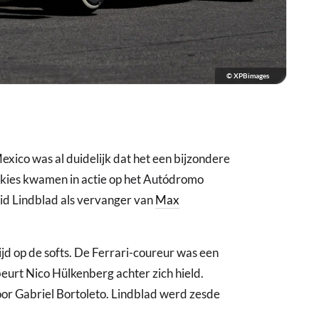
© XPBimages
exico was al duidelijk dat het een bijzondere
okies kwamen in actie op het Autódromo
d Lindblad als vervanger van
Max
ijd op de softs. De Ferrari-coureur was een
 beurt Nico Hülkenberg achter zich hield.
voor Gabriel Bortoleto. Lindblad werd zesde