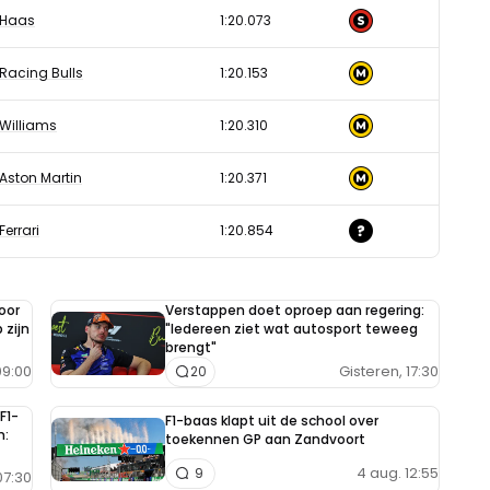
Haas
1:20.073
Racing Bulls
1:20.153
Williams
1:20.310
Aston Martin
1:20.371
Ferrari
1:20.854
oor
Verstappen doet oproep aan regering:
 zijn
"Iedereen ziet wat autosport teweeg
brengt"
9:00
Gisteren, 17:30
20
F1-
F1-baas klapt uit de school over
n:
toekennen GP aan Zandvoort
4 aug. 12:55
9
7:30