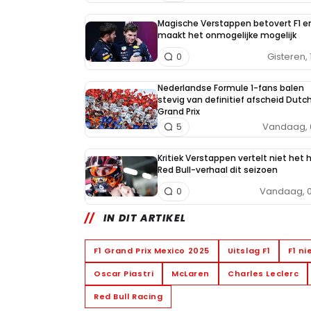
Magische Verstappen betovert F1 e
maakt het onmogelijke mogelijk
Gisteren, 
0
Nederlandse Formule 1-fans balen
stevig van definitief afscheid Dutc
Grand Prix
Vandaag, 
5
Kritiek Verstappen vertelt niet het 
Red Bull-verhaal dit seizoen
Vandaag, 0
0
IN DIT ARTIKEL
F1 Grand Prix Mexico 2025
Uitslag F1
F1 n
Oscar Piastri
McLaren
Charles Leclerc
Red Bull Racing