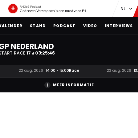
RN365 Podcast
Gedreven Verstappen is een must voor F1
KALENDER
STAND
PODCAST
VIDEO
INTERVIEWS
GP NEDERLAND
START RACE
17
03
:
25
:
45
d
Race
22 aug. 2026
14:00
-
15:00
23 aug. 2026
13
MEER INFORMATIE