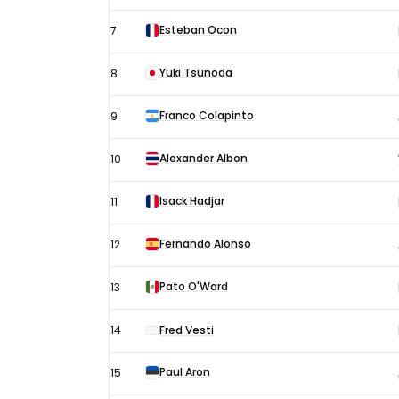
Esteban Ocon
7
Yuki Tsunoda
8
Franco Colapinto
9
Alexander Albon
10
Isack Hadjar
11
Fernando Alonso
12
Pato O'Ward
13
14
Fred Vesti
Paul Aron
15