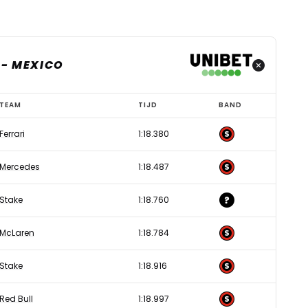
 - MEXICO
TEAM
TIJD
BAND
Ferrari
1:18.380
Mercedes
1:18.487
Stake
1:18.760
McLaren
1:18.784
Stake
1:18.916
Red Bull
1:18.997