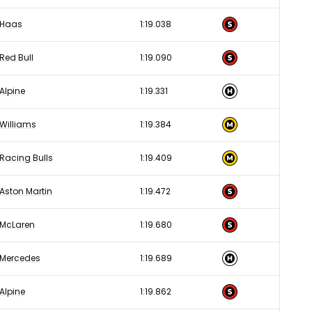
Haas
1:19.038
Red Bull
1:19.090
Alpine
1:19.331
Williams
1:19.384
Racing Bulls
1:19.409
Aston Martin
1:19.472
McLaren
1:19.680
Mercedes
1:19.689
Alpine
1:19.862