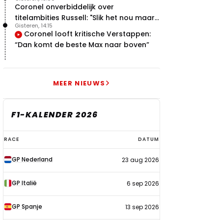
Martin-avontuur
Coronel onverbiddelijk over
titelambities Russell: "Slik het nou maar
Gisteren, 14:15
gewoon"
Coronel looft kritische Verstappen:
“Dan komt de beste Max naar boven”
MEER NIEUWS
F1-KALENDER 2026
F1-
RACE
DATUM
kalender
GP Nederland
23 aug 2026
2026
GP Italië
6 sep 2026
GP Spanje
13 sep 2026