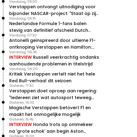
Vandaag, 09:00
Verstappen ontvangt uitnodiging voor
bijzonder NASCAR-project: "Staat op zijn
Vandaag, 08:15
radar"
Nederlandse Formule 1-fans balen
stevig van definitief afscheid Dutch
Vandaag, 07:30
Grand Prix
Antonelli geïnspireerd door ultieme F1-
ontknoping Verstappen en Hamilton:
Vandaag, 06:45
"Leven of dood!"
INTERVIEW
Russell veerkrachtig ondanks
aanhoudende problemen in titelstrijd
Vandaag, 06:00
Kritiek Verstappen vertelt niet het hele
Red Bull-verhaal dit seizoen
Gisteren, 17:30
Verstappen doet oproep aan regering:
"Iedereen ziet wat autosport teweeg
Gisteren, 16:30
brengt"
Magische Verstappen betovert F1 en
maakt het onmogelijke mogelijk
Gisteren, 15:45
INTERVIEW
Honda trots op ommekeer
na 'grote schok' aan begin Aston
Gisteren, 15:00