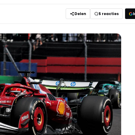
Delen
5
reacties
I