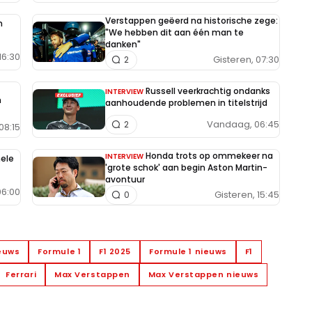
Verstappen geëerd na historische zege:
n
"We hebben dit aan één man te
danken"
16:30
Gisteren, 07:30
2
Russell veerkrachtig ondanks
INTERVIEW
h
aanhoudende problemen in titelstrijd
Vandaag, 06:45
2
08:15
Honda trots op ommekeer na
INTERVIEW
hele
'grote schok' aan begin Aston Martin-
avontuur
6:00
Gisteren, 15:45
0
ieuws
Formule 1
F1 2025
Formule 1 nieuws
F1
Ferrari
Max Verstappen
Max Verstappen nieuws