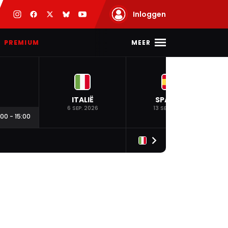
Inloggen
MEER
PREMIUM
ITALIË
SPANJE
6 SEP. 2026
13 SEP. 2026
:00
-
15:00