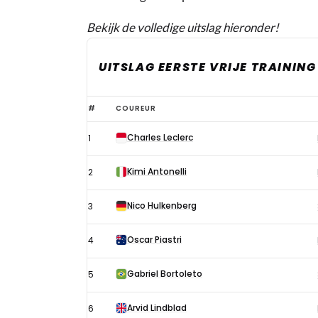
Bekijk de volledige uitslag hieronder!
UITSLAG EERSTE VRIJE TRAINING
Uitslag
#
COUREUR
eerste
Charles Leclerc
1
vrije
training
Kimi Antonelli
2
Formule
1
Nico Hulkenberg
3
GP
Oscar Piastri
4
Mexico
2025
Gabriel Bortoleto
5
Arvid Lindblad
6