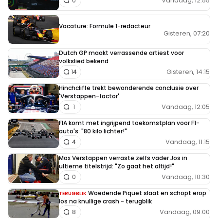
Vandaag, 12:55
0
Vacature: Formule 1-redacteur
Gisteren, 07:20
Dutch GP maakt verrassende artiest voor
volkslied bekend
Gisteren, 14:15
14
Hinchcliffe trekt bewonderende conclusie over
'Verstappen-factor'
Vandaag, 12:05
1
FIA komt met ingrijpend toekomstplan voor F1-
auto's: "80 kilo lichter!"
Vandaag, 11:15
4
Max Verstappen verraste zelfs vader Jos in
ultieme titelstrijd: "Zo gaat het altijd!"
Vandaag, 10:30
0
Woedende Piquet slaat en schopt erop
TERUGBLIK
los na knullige crash - terugblik
Vandaag, 09:00
8