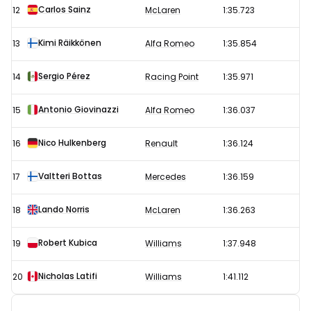
Carlos Sainz
12
McLaren
1:35.723
Kimi Räikkönen
13
Alfa Romeo
1:35.854
Sergio Pérez
14
Racing Point
1:35.971
Antonio Giovinazzi
15
Alfa Romeo
1:36.037
Nico Hulkenberg
16
Renault
1:36.124
Valtteri Bottas
17
Mercedes
1:36.159
Lando Norris
18
McLaren
1:36.263
Robert Kubica
19
Williams
1:37.948
Nicholas Latifi
20
Williams
1:41.112