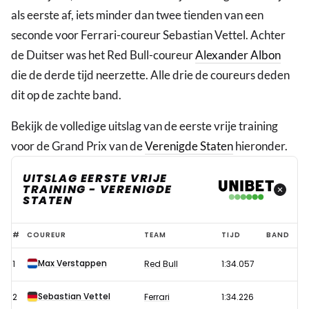
als eerste af, iets minder dan twee tienden van een
seconde voor Ferrari-coureur Sebastian Vettel. Achter
de Duitser was het Red Bull-coureur
Alexander Albon
die de derde tijd neerzette. Alle drie de coureurs deden
dit op de zachte band.
Bekijk de volledige uitslag van de eerste vrije training
voor de Grand Prix van de
Verenigde Staten
hieronder.
UITSLAG EERSTE VRIJE
TRAINING - VERENIGDE
STATEN
Uitslag
#
COUREUR
TEAM
TIJD
BAND
eerste
Max Verstappen
1
Red Bull
1:34.057
vrije
training
Sebastian Vettel
2
Ferrari
1:34.226