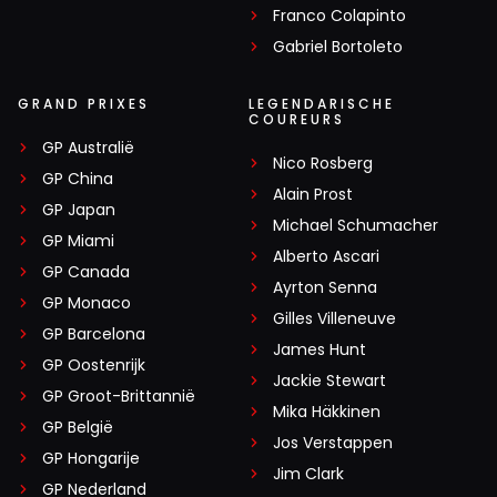
Franco Colapinto
Gabriel Bortoleto
GRAND PRIXES
LEGENDARISCHE
COUREURS
GP Australië
Nico Rosberg
GP China
Alain Prost
GP Japan
Michael Schumacher
GP Miami
Alberto Ascari
GP Canada
Ayrton Senna
GP Monaco
Gilles Villeneuve
GP Barcelona
James Hunt
GP Oostenrijk
Jackie Stewart
GP Groot-Brittannië
Mika Häkkinen
GP België
Jos Verstappen
GP Hongarije
Jim Clark
GP Nederland