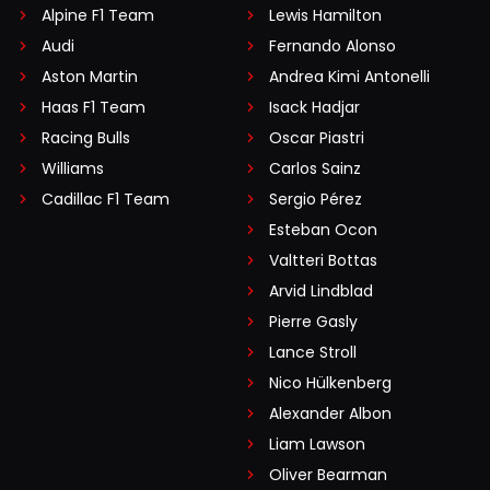
Alpine F1 Team
Lewis Hamilton
Audi
Fernando Alonso
Aston Martin
Andrea Kimi Antonelli
Haas F1 Team
Isack Hadjar
Racing Bulls
Oscar Piastri
Williams
Carlos Sainz
Cadillac F1 Team
Sergio Pérez
Esteban Ocon
Valtteri Bottas
Arvid Lindblad
Pierre Gasly
Lance Stroll
Nico Hülkenberg
Alexander Albon
Liam Lawson
Oliver Bearman