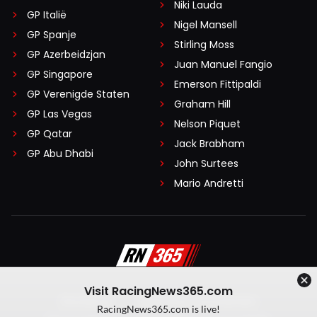
Niki Lauda
GP Italië
Nigel Mansell
GP Spanje
Stirling Moss
GP Azerbeidzjan
Juan Manuel Fangio
GP Singapore
Emerson Fittipaldi
GP Verenigde Staten
Graham Hill
GP Las Vegas
Nelson Piquet
GP Qatar
Jack Brabham
GP Abu Dhabi
John Surtees
Mario Andretti
Visit RacingNews365.com
Disclaimer
Algemene voorwaarden
RacingNews365.com is live!