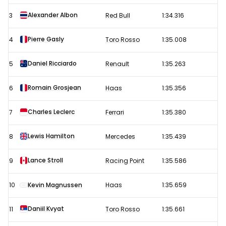
Formule
1
Alexander Albon
3
Red Bull
1:34.316
GP
Pierre Gasly
4
Toro Rosso
1:35.008
Verenigde
Staten
Daniel Ricciardo
5
Renault
1:35.263
2019
Romain Grosjean
6
Haas
1:35.356
Charles Leclerc
7
Ferrari
1:35.380
Lewis Hamilton
8
Mercedes
1:35.439
Lance Stroll
9
Racing Point
1:35.586
10
Kevin Magnussen
Haas
1:35.659
Daniil Kvyat
11
Toro Rosso
1:35.661