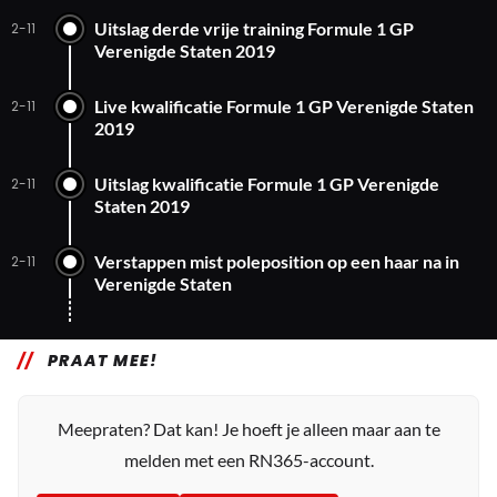
Uitslag derde vrije training Formule 1 GP
2-11
Verenigde Staten 2019
Live kwalificatie Formule 1 GP Verenigde Staten
2-11
2019
Uitslag kwalificatie Formule 1 GP Verenigde
2-11
Staten 2019
Verstappen mist poleposition op een haar na in
2-11
Verenigde Staten
PRAAT MEE!
Meepraten? Dat kan! Je hoeft je alleen maar aan te
melden met een RN365-account.