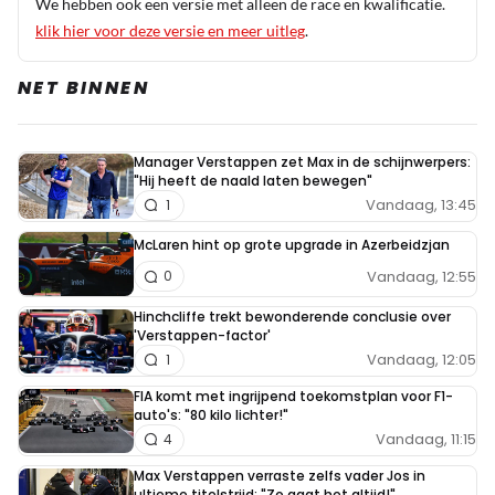
We hebben ook een versie met alleen de race en kwalificatie.
klik hier voor deze versie en meer uitleg
.
NET BINNEN
Manager Verstappen zet Max in de schijnwerpers:
"Hij heeft de naald laten bewegen"
Vandaag, 13:45
1
McLaren hint op grote upgrade in Azerbeidzjan
Vandaag, 12:55
0
Hinchcliffe trekt bewonderende conclusie over
'Verstappen-factor'
Vandaag, 12:05
1
FIA komt met ingrijpend toekomstplan voor F1-
auto's: "80 kilo lichter!"
Vandaag, 11:15
4
Max Verstappen verraste zelfs vader Jos in
ultieme titelstrijd: "Zo gaat het altijd!"