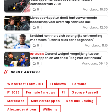
comeback van 2026
Vandaag, 10:30
0
Mercedes-kopstuk deelt hartverwarmende
boodschap voor overstap naar Red Bull
Vandaag, 12:05
0
Lindblad herinnert zich belangrijke ontmoeting
met Marko: "Daar is alles echt begonnen"
Vandaag, 11:15
0
Coronel weigert vergelijking tussen
INTERVIEW
Verstappen en Antonelli: "Nog niet dat niveau"
Vandaag, 09:45
0
IN DIT ARTIKEL
Wintertest Formule 1
F1 nieuws
Formule 1
F1 2025
Formule 1 nieuws
F1
George Russell
Mercedes
Max Verstappen
Red Bull Racing
Alexander Albon
Williams