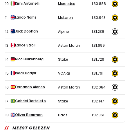
Kimi Antonelli
10
Mercedes
1:30.888
Lando Norris
11
McLaren
1:30.943
Jack Doohan
12
Alpine
1:31.239
Lance Stroll
13
Aston Martin
1:31.699
Nico Hulkenberg
14
Stake
1:31.726
Isack Hadjar
15
VCARB
1:31.761
Fernando Alonso
16
Aston Martin
1:32.084
Gabriel Bortoleto
17
Stake
1:32.147
Oliver Bearman
18
Haas
1:32.361
MEEST GELEZEN