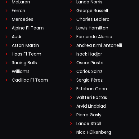
McLaren
Lando Norris
Ferrari
George Russell
Mercedes
Charles Leclerc
Alpine F1 Team
Lewis Hamilton
Audi
Fernando Alonso
Aston Martin
Andrea Kimi Antonelli
Haas F1 Team
Isack Hadjar
Racing Bulls
Oscar Piastri
Williams
Carlos Sainz
Cadillac F1 Team
Sergio Pérez
Esteban Ocon
Valtteri Bottas
Arvid Lindblad
Pierre Gasly
Lance Stroll
Nico Hülkenberg