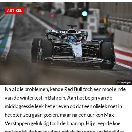
ARTIKEL
© XPBimages
Na al die problemen, kende
Red Bull
toch een mooi einde
van de wintertest in
Bahrein
. Aan het begin van de
middagsessie leek het er even op dat een olielek roet in
het eten zou gaan gooien, maar na een uur kon
Max
Verstappen
gelukkig toch de baan op. Hij greep de koe
meteen bij de horens door enkele keren de snelste tijd te