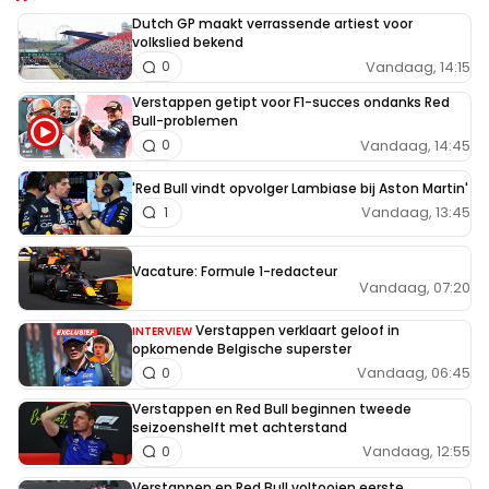
Dutch GP maakt verrassende artiest voor
volkslied bekend
Vandaag, 14:15
0
Verstappen getipt voor F1-succes ondanks Red
Bull-problemen
Vandaag, 14:45
0
'Red Bull vindt opvolger Lambiase bij Aston Martin'
Vandaag, 13:45
1
Vacature: Formule 1-redacteur
Vandaag, 07:20
Verstappen verklaart geloof in
INTERVIEW
opkomende Belgische superster
Vandaag, 06:45
0
Verstappen en Red Bull beginnen tweede
seizoenshelft met achterstand
Vandaag, 12:55
0
Verstappen en Red Bull voltooien eerste