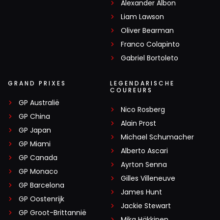
Alexander Albon
Liam Lawson
Oliver Bearman
Franco Colapinto
Gabriel Bortoleto
GRAND PRIXES
LEGENDARISCHE
COUREURS
GP Australië
Nico Rosberg
GP China
Alain Prost
GP Japan
Michael Schumacher
GP Miami
Alberto Ascari
GP Canada
Ayrton Senna
GP Monaco
Gilles Villeneuve
GP Barcelona
James Hunt
GP Oostenrijk
Jackie Stewart
GP Groot-Brittannië
Mika Häkkinen