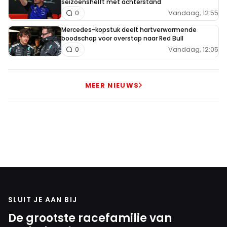
seizoenshelft met achterstand
Vandaag, 12:55
0
Mercedes-kopstuk deelt hartverwarmende
boodschap voor overstap naar Red Bull
Vandaag, 12:05
0
MEER NIEUWS
SLUIT JE AAN BIJ
De grootste racefamilie van