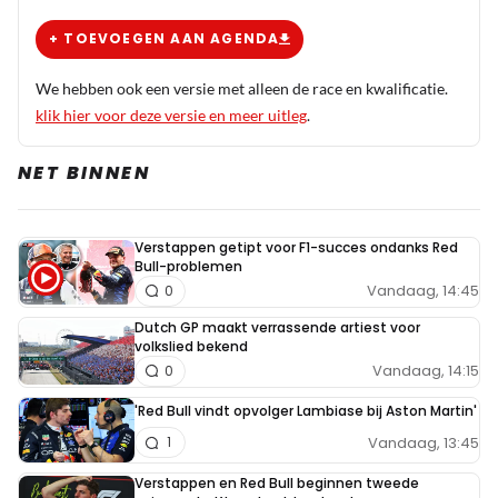
betekenis spelen. Ferrari blaakt in ieder geval van het
zelfvertrouwen die waren om 16.30 al de pitbox aan het
+ TOEVOEGEN AAN AGENDA
leegruimen.
We hebben ook een versie met alleen de race en kwalificatie.
klik hier voor deze versie en meer uitleg
.
NET BINNEN
Meepraten? Dat kan! Je hoeft je alleen maar aan te
melden met een RN365-account.
Verstappen getipt voor F1-succes ondanks Red
Bull-problemen
INLOGGEN
AANMELDEN
Vandaag, 14:45
0
Dutch GP maakt verrassende artiest voor
volkslied bekend
Vandaag, 14:15
0
'Red Bull vindt opvolger Lambiase bij Aston Martin'
Vandaag, 13:45
1
Verstappen en Red Bull beginnen tweede