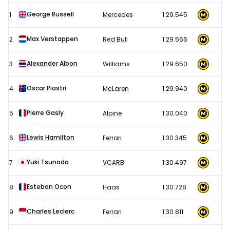
Formule
George Russell
1
Mercedes
1:29.545
1
wintertest
Max Verstappen
2
Red Bull
1:29.566
Bahrein
28
Alexander Albon
3
Williams
1:29.650
februari
Oscar Piastri
4
McLaren
1:29.940
2025
Pierre Gasly
5
Alpine
1:30.040
Lewis Hamilton
6
Ferrari
1:30.345
Yuki Tsunoda
7
VCARB
1:30.497
Esteban Ocon
8
Haas
1:30.728
Charles Leclerc
9
Ferrari
1:30.811