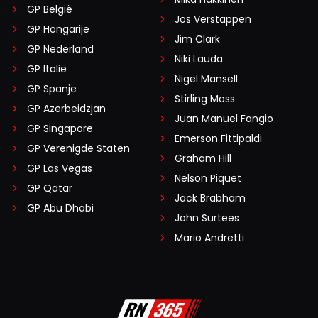
GP België
Jos Verstappen
GP Hongarije
Jim Clark
GP Nederland
Niki Lauda
GP Italië
Nigel Mansell
GP Spanje
Stirling Moss
GP Azerbeidzjan
Juan Manuel Fangio
GP Singapore
Emerson Fittipaldi
GP Verenigde Staten
Graham Hill
GP Las Vegas
Nelson Piquet
GP Qatar
Jack Brabham
GP Abu Dhabi
John Surtees
Mario Andretti