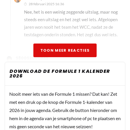
28 februari 2025 16:36
Nee, het is een weinig zeggende uitslag, maar nog
steeds een uitslag en het zegt wel iets. Afgelopen
jaren won nooit het team het WCC, nadat ze de
testdagen onderin stonden. Het zegt dus wel íets.
TOON MEER REACTIES
S800S2000nsx
28 februari 2025 16:18
DOWNLOAD DE FORMULE 1 KALENDER
De 1ste 8 zijn allemaal van een verschillende renstal, zou
2026
wel eens een prachtig seizoen kunnen worden.....
Nooit meer iets van de Formule 1 missen? Dat kan! Zet
met een druk op de knop de Formule 1-kalender van
WickedGirl
2026 in jouw agenda. Gebruik de button hieronder om
28 februari 2025 16:31
Tja representatief voor Melbourne is deze test natuurlijk
hem in de agenda van je smartphone of pc te plaatsen en
niet. Denk niet dat Alpine en Williams daar een rol van
mis geen seconde van het nieuwe seizoen!