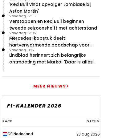
'Red Bull vindt opvolger Lambiase bij
Aston Martin'
Vandaag, 12:55
Verstappen en Red Bull beginnen
tweede seizoenshelft met achterstand
Vandaag, 12:05
Mercedes-kopstuk deelt
hartverwarmende boodschap voor
Vandaag, 11:15
overstap naar Red Bull
Lindblad herinnert zich belangrijke
ontmoeting met Marko: "Daar is alles
echt begonnen"
MEER NIEUWS
F1-KALENDER 2026
F1-
RACE
DATUM
kalender
GP Nederland
23 aug 2026
2026