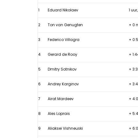
Genugten
1
Eduard Nikolaev
1 uu
onzichtbaar
naar
2
Ton van Genugten
+ 0 
plek
twee,
3
Federico Villagra
+ 0:
Nikolaev
4
Gerard de Rooy
+ 1:4
wint
eerste
5
Dmitry Sotnikov
+ 3:3
Dakar-
rit
6
Andrey Karginov
+ 3:
7
Airat Mardeev
+ 4:
8
Ales Loprais
+ 5:
9
Aliaksei Vishneuski
+ 6: