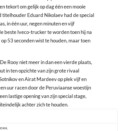
n tekort om gelijk op dag één een mooie
 titelhouder Eduard Nikolaev had de special
s, in één uur, negen minuten en vijf
de beste Iveco-trucker te worden toen hij na
v op 53 seconden wist te houden, maar toen
De Rooy niet meer in dan een vierde plaats,
 in ten opzichte van zijn grote rivaal
otnikov en Airat Mardeev op plek vijf en
 een uur racen door de Peruviaanse woestijn
en lastige opening van zijn special stage,
teindelijk achter zich te houden.
CHIL