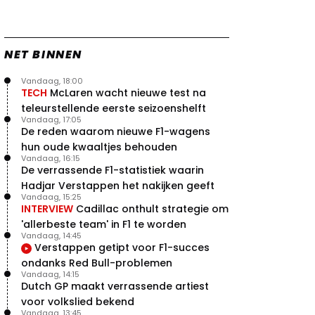
NET BINNEN
Vandaag, 18:00
TECH
McLaren wacht nieuwe test na
teleurstellende eerste seizoenshelft
Vandaag, 17:05
De reden waarom nieuwe F1-wagens
hun oude kwaaltjes behouden
Vandaag, 16:15
De verrassende F1-statistiek waarin
Hadjar Verstappen het nakijken geeft
Vandaag, 15:25
INTERVIEW
Cadillac onthult strategie om
'allerbeste team' in F1 te worden
Vandaag, 14:45
Verstappen getipt voor F1-succes
ondanks Red Bull-problemen
Vandaag, 14:15
Dutch GP maakt verrassende artiest
voor volkslied bekend
Vandaag, 13:45