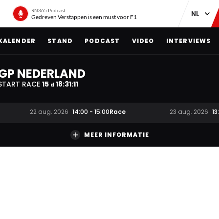
RN365 Podcast
Gedreven Verstappen is een must voor F1
KALENDER
STAND
PODCAST
VIDEO
INTERVIEWS
GP NEDERLAND
START RACE
15
18
:
31
:
10
d
Race
22 aug. 2026
14:00
-
15:00
23 aug. 2026
13
MEER INFORMATIE