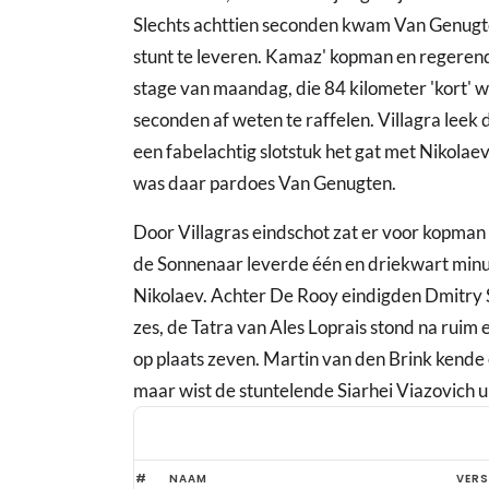
Slechts achttien seconden kwam Van Genugte
stunt te leveren. Kamaz' kopman en regerend
stage van maandag, die 84 kilometer 'kort' wa
seconden af weten te raffelen. Villagra leek 
een fabelachtig slotstuk het gat met Nikolae
was daar pardoes Van Genugten.
Door Villagras eindschot zat er voor kopman 
de Sonnenaar leverde één en driekwart minuut
Nikolaev. Achter De Rooy eindigden Dmitry S
zes, de Tatra van Ales Loprais stond na ruim
op plaats zeven. Martin van den Brink kende e
maar wist de stuntelende Siarhei Viazovich ui
Van
#
NAAM
VERS