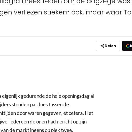
illagra meestreden om de dagzege was d
ngen verliezen stiekem ook, maar waar 
Delen
I
 eigenlijk gedurende de hele openingsdag al
ijders stonden pardoes tussen de
nttijden door waren gegeven, et cetera. Het
el iedereen de ogen had gericht op zijn
n van de markt ineens op plek twee.