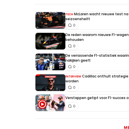
McLaren wacht nieuwe test na 
TECH
seizoenshelft
0
De reden waarom nieuwe F1-wagens
behouden
0
De verrassende F1-statistiek waari
nakijken geeft
0
Cadillac onthult strategie
INTERVIEW
worden
0
Verstappen getipt voor F1-succes 
0
M