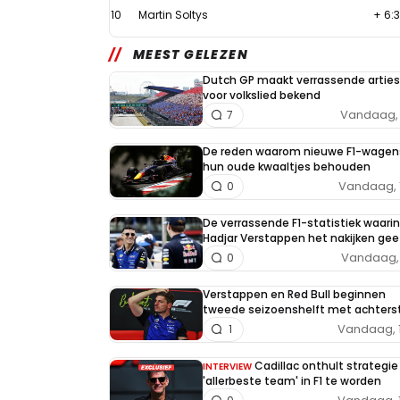
10
Martin Soltys
+ 6:
MEEST GELEZEN
Dutch GP maakt verrassende arties
voor volkslied bekend
Vandaag, 
7
De reden waarom nieuwe F1-wagen
hun oude kwaaltjes behouden
Vandaag, 
0
De verrassende F1-statistiek waarin
Hadjar Verstappen het nakijken gee
Vandaag, 
0
Verstappen en Red Bull beginnen
tweede seizoenshelft met achters
Vandaag, 
1
Cadillac onthult strategi
INTERVIEW
'allerbeste team' in F1 te worden