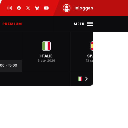
Inloggen
MEER
PREMIUM
ITALIË
SPANJE
6 SEP. 2026
13 SEP. 2026
:00
-
15:00