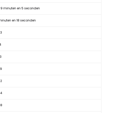
r, 9 minuten en 5 seconden
minuten en 18 seconden
53
4
3
49
02
44
08