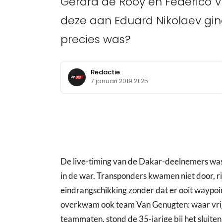
Gerard de Rooy en Federico V
deze aan Eduard Nikolaev gi
precies was?
Redactie
7 januari 2019 21:25
De live-timing van de Dakar-deelnemers was
in de war. Transponders kwamen niet door, r
eindrangschikking zonder dat er ooit waypoi
overkwam ook team Van Genugten: waar vrijw
teammaten, stond de 35-jarige bij het sluite