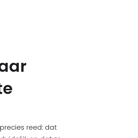
aar
te
recies reed: dat