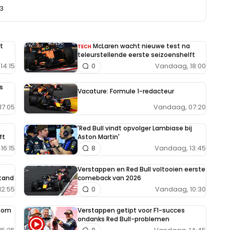
33
t
McLaren wacht nieuwe test na
TECH
teleurstellende eerste seizoenshelft
14:15
Vandaag, 18:00
0
s
Vacature: Formule 1-redacteur
Vandaag, 07:20
17:05
'Red Bull vindt opvolger Lambiase bij
ft
Aston Martin'
16:15
Vandaag, 13:45
8
Verstappen en Red Bull voltooien eerste
tand
comeback van 2026
12:55
Vandaag, 10:30
0
e om
Verstappen getipt voor F1-succes
ondanks Red Bull-problemen