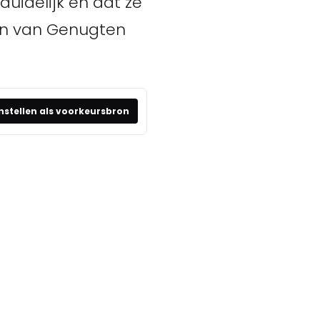
uidelijk en dat ze
Ton van Genugten
nstellen als voorkeursbron