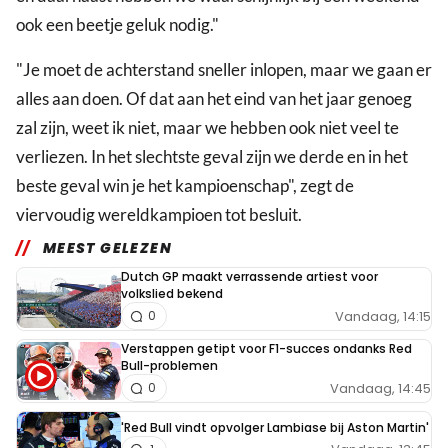
ook een beetje geluk nodig."
"Je moet de achterstand sneller inlopen, maar we gaan er
alles aan doen. Of dat aan het eind van het jaar genoeg
zal zijn, weet ik niet, maar we hebben ook niet veel te
verliezen. In het slechtste geval zijn we derde en in het
beste geval win je het kampioenschap", zegt de
viervoudig wereldkampioen tot besluit.
MEEST GELEZEN
Dutch GP maakt verrassende artiest voor
volkslied bekend
Vandaag, 14:15
0
Verstappen getipt voor F1-succes ondanks Red
Bull-problemen
Vandaag, 14:45
0
'Red Bull vindt opvolger Lambiase bij Aston Martin'