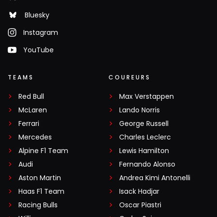
Bluesky
Instagram
YouTube
TEAMS
COUREURS
Red Bull
Max Verstappen
McLaren
Lando Norris
Ferrari
George Russell
Mercedes
Charles Leclerc
Alpine F1 Team
Lewis Hamilton
Audi
Fernando Alonso
Aston Martin
Andrea Kimi Antonelli
Haas F1 Team
Isack Hadjar
Racing Bulls
Oscar Piastri