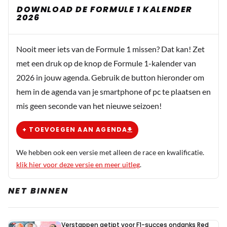
FranskE64
DOWNLOAD DE FORMULE 1 KALENDER
2026
7 november 2025 18:33
Nee, de gridstraf is voor de hoofdrace.
Nooit meer iets van de Formule 1 missen? Dat kan! Zet
Lando4president
met een druk op de knop de Formule 1-kalender van
7 november 2025 18:55
2026 in jouw agenda. Gebruik de button hieronder om
@FranskE64 Oké, dan is het besluit te begrijpen. In
hem in de agenda van je smartphone of pc te plaatsen en
een race achteraan beginnen met een snellere motor
mis geen seconde van het nieuwe seizoen!
is te risicovol.
+ TOEVOEGEN AAN AGENDA
We hebben ook een versie met alleen de race en kwalificatie.
klik hier voor deze versie en meer uitleg
.
NET BINNEN
Verstappen getipt voor F1-succes ondanks Red