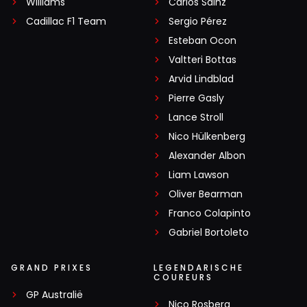
Williams
Carlos Sainz
Cadillac F1 Team
Sergio Pérez
Esteban Ocon
Valtteri Bottas
Arvid Lindblad
Pierre Gasly
Lance Stroll
Nico Hülkenberg
Alexander Albon
Liam Lawson
Oliver Bearman
Franco Colapinto
Gabriel Bortoleto
GRAND PRIXES
LEGENDARISCHE
COUREURS
GP Australië
Nico Rosberg