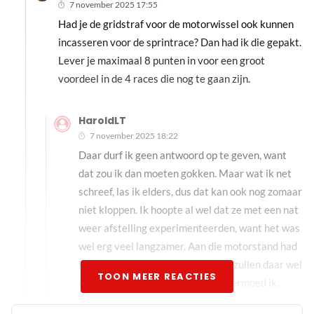
7 november 2025 17:55
Had je de gridstraf voor de motorwissel ook kunnen
incasseren voor de sprintrace? Dan had ik die gepakt.
Lever je maximaal 8 punten in voor een groot
voordeel in de 4 races die nog te gaan zijn.
HaroldLT
7 november 2025 18:22
Daar durf ik geen antwoord op te geven, want
dat zou ik dan moeten gokken. Maar wat ik net
schreef, las ik elders, dus dat kan ook nog zomaar
niet kloppen. Ik hoopte al wel dat ze met een nat
weer afstelling experimenteerden, want het was
wel erg veel langzamer. Aan die motorstand had
ik helemaal niet gedacht, maar ze zullen daar wel
TOON MEER REACTIES
de beste beslissing over nemen, vermoed ik.