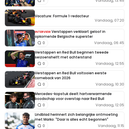
Vandaag, 13:45
1
Vacature: Formule 1-redacteur
Vandaag, 07:20
Verstappen verklaart geloof in
INTERVIEW
opkomende Belgische superster
Vandaag, 06:45
0
Verstappen en Red Bull beginnen tweede
seizoenshelft met achterstand
Vandaag, 12:55
0
Verstappen en Red Bull voltooien eerste
comeback van 2026
Vandaag, 10:30
0
Mercedes-kopstuk deelt hartverwarmende
boodschap voor overstap naar Red Bull
Vandaag, 12:05
0
Lindblad herinnert zich belangrijke ontmoeting
met Marko: "Daar is alles echt begonnen"
Vandaag, 11:15
0