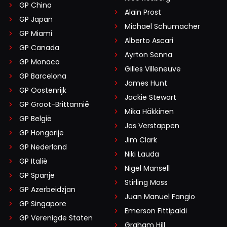
GP China
Alain Prost
GP Japan
Michael Schumacher
GP Miami
Alberto Ascari
GP Canada
Ayrton Senna
GP Monaco
Gilles Villeneuve
GP Barcelona
James Hunt
GP Oostenrijk
Jackie Stewart
GP Groot-Brittannië
Mika Häkkinen
GP België
Jos Verstappen
GP Hongarije
Jim Clark
GP Nederland
Niki Lauda
GP Italië
Nigel Mansell
GP Spanje
Stirling Moss
GP Azerbeidzjan
Juan Manuel Fangio
GP Singapore
Emerson Fittipaldi
GP Verenigde Staten
Graham Hill