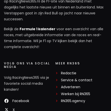
op RacingNews365.nl de F1-site van Nederland met
dagelijks het laatste nieuws uit binnen en buitenland. Max
Verstappen gaat in zijn Red Bull op jacht naar nieuwe
successen.
Bekijk de
Formule 1 kalender
voor een overzicht van alle
races, met uitgebreide informatie van de races en real-
time informatie. Wil je F1 op TV kijken bekijk dan het
complete overzicht!
VOLG ONS VIA SOCIAL
MEER RN365
MEDIA
Redactie
Volg RacingNews365 via je
Service & contact
favoriete social media
Adverteren
kanalen!
Werken bij RN365
Facebook
RN365.agency
X