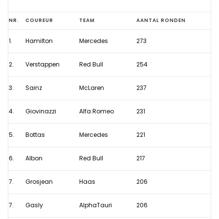
Verstappen
NR.
COUREUR
TEAM
AANTAL RONDEN
een
1.
Hamilton
Mercedes
273
van
de
2.
Verstappen
Red Bull
254
productiefste
coureurs
3.
Sainz
McLaren
237
tijdens
4.
Giovinazzi
Alfa Romeo
231
eerste
testweek
5.
Bottas
Mercedes
221
6.
Albon
Red Bull
217
7.
Grosjean
Haas
206
7.
Gasly
AlphaTauri
206