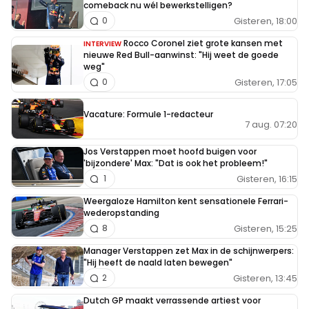
comeback nu wél bewerkstelligen?
Gisteren, 18:00
0
Rocco Coronel ziet grote kansen met
INTERVIEW
nieuwe Red Bull-aanwinst: "Hij weet de goede
weg"
Gisteren, 17:05
0
Vacature: Formule 1-redacteur
7 aug. 07:20
Jos Verstappen moet hoofd buigen voor
'bijzondere' Max: "Dat is ook het probleem!"
Gisteren, 16:15
1
Weergaloze Hamilton kent sensationele Ferrari-
wederopstanding
Gisteren, 15:25
8
Manager Verstappen zet Max in de schijnwerpers:
"Hij heeft de naald laten bewegen"
Gisteren, 13:45
2
Dutch GP maakt verrassende artiest voor