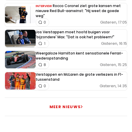
Rocco Coronel ziet grote kansen met
INTERVIEW
nieuwe Red Bull-aanwinst: "Hij weet de goede
weg"
Gisteren, 17:05
0
Jos Verstappen moet hoofd buigen voor
'bijzondere' Max: "Dat is ook het probleem!"
Gisteren, 16:15
1
Weergaloze Hamilton kent sensationele Ferrari-
wederopstanding
Gisteren, 15:25
8
Verstappen en McLaren de grote verliezers in F1-
tussenstand
Gisteren, 14:35
0
MEER NIEUWS