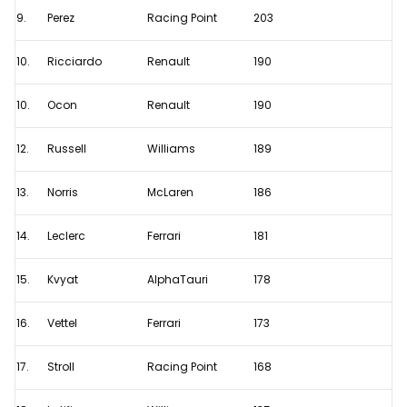
9.
Perez
Racing Point
203
10.
Ricciardo
Renault
190
10.
Ocon
Renault
190
12.
Russell
Williams
189
13.
Norris
McLaren
186
14.
Leclerc
Ferrari
181
15.
Kvyat
AlphaTauri
178
16.
Vettel
Ferrari
173
17.
Stroll
Racing Point
168