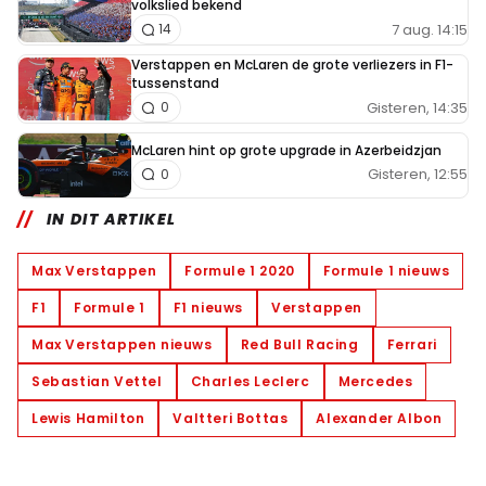
volkslied bekend
7 aug. 14:15
14
Verstappen en McLaren de grote verliezers in F1-
tussenstand
Gisteren, 14:35
0
McLaren hint op grote upgrade in Azerbeidzjan
Gisteren, 12:55
0
IN DIT ARTIKEL
Max Verstappen
Formule 1 2020
Formule 1 nieuws
F1
Formule 1
F1 nieuws
Verstappen
Max Verstappen nieuws
Red Bull Racing
Ferrari
Sebastian Vettel
Charles Leclerc
Mercedes
Lewis Hamilton
Valtteri Bottas
Alexander Albon