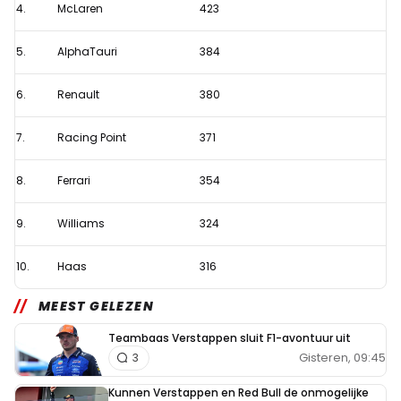
4.
McLaren
423
eerste
testweek
5.
AlphaTauri
384
6.
Renault
380
7.
Racing Point
371
8.
Ferrari
354
9.
Williams
324
10.
Haas
316
MEEST GELEZEN
Teambaas Verstappen sluit F1-avontuur uit
Gisteren, 09:45
3
Kunnen Verstappen en Red Bull de onmogelijke