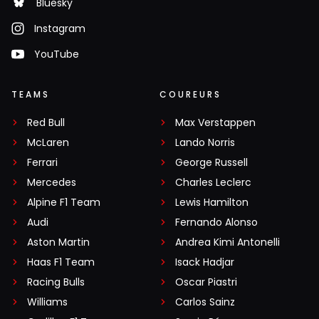
Bluesky
Instagram
YouTube
TEAMS
COUREURS
Red Bull
Max Verstappen
McLaren
Lando Norris
Ferrari
George Russell
Mercedes
Charles Leclerc
Alpine F1 Team
Lewis Hamilton
Audi
Fernando Alonso
Aston Martin
Andrea Kimi Antonelli
Haas F1 Team
Isack Hadjar
Racing Bulls
Oscar Piastri
Williams
Carlos Sainz