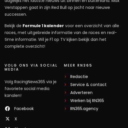
dagelijks het laatste nieuws uit binnen en buitenland. Max
Verstappen gaat in zijn Red Bull op jacht naar nieuwe
successen.
Bekijk de
Formule 1 kalender
voor een overzicht van alle
races, met uitgebreide informatie van de races en real-
time informatie. Wil je F1 op TV kijken bekijk dan het
complete overzicht!
VOLG ONS VIA SOCIAL
MEER RN365
MEDIA
Redactie
Volg RacingNews365 via je
Service & contact
favoriete social media
Adverteren
kanalen!
Werken bij RN365
Facebook
RN365.agency
X