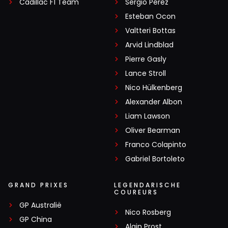
Cadillac F1 Team
Sergio Pérez
Esteban Ocon
Valtteri Bottas
Arvid Lindblad
Pierre Gasly
Lance Stroll
Nico Hülkenberg
Alexander Albon
Liam Lawson
Oliver Bearman
Franco Colapinto
Gabriel Bortoleto
GRAND PRIXES
LEGENDARISCHE
COUREURS
GP Australië
Nico Rosberg
GP China
Alain Prost