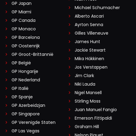
GP Japan
Michael Schumacher
GP Miami
Alberto Ascari
GP Canada
Ayrton Senna
GP Monaco
Gilles Villeneuve
GP Barcelona
James Hunt
GP Oostenrijk
Jackie Stewart
GP Groot-Brittannië
Mika Häkkinen
GP België
Jos Verstappen
GP Hongarije
Jim Clark
GP Nederland
Niki Lauda
GP Italië
Nigel Mansell
GP Spanje
Stirling Moss
GP Azerbeidzjan
Juan Manuel Fangio
GP Singapore
Emerson Fittipaldi
GP Verenigde Staten
Graham Hill
GP Las Vegas
Nelson Piquet