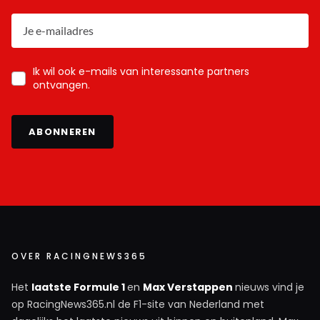
Ik wil ook e-mails van interessante partners
ontvangen.
ABONNEREN
OVER RACINGNEWS365
Het
laatste Formule 1
en
Max Verstappen
nieuws vind je
op RacingNews365.nl de F1-site van Nederland met