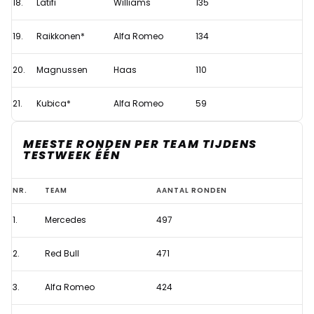
18.
Latifi
Williams
135
19.
Raikkonen*
Alfa Romeo
134
20.
Magnussen
Haas
110
21.
Kubica*
Alfa Romeo
59
MEESTE RONDEN PER TEAM TIJDENS
TESTWEEK ÉÉN
Verstappen
NR.
TEAM
AANTAL RONDEN
een
1.
Mercedes
497
van
de
2.
Red Bull
471
productiefste
coureurs
3.
Alfa Romeo
424
tijdens