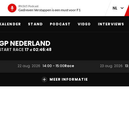
RN365 Podcast
Gedreven Verstappen is een must voor F1
KALENDER
STAND
PODCAST
VIDEO
INTERVIEWS
GP NEDERLAND
START RACE
17
02
:
46
:
47
d
Race
22 aug. 2026
14:00
-
15:00
23 aug. 2026
13
MEER INFORMATIE