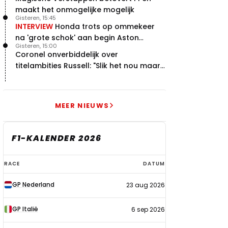
maakt het onmogelijke mogelijk
Gisteren, 15:45
INTERVIEW
Honda trots op ommekeer
na 'grote schok' aan begin Aston
Gisteren, 15:00
Martin-avontuur
Coronel onverbiddelijk over
titelambities Russell: "Slik het nou maar
gewoon"
MEER NIEUWS
F1-KALENDER 2026
F1-
RACE
DATUM
kalender
GP Nederland
23 aug 2026
2026
GP Italië
6 sep 2026