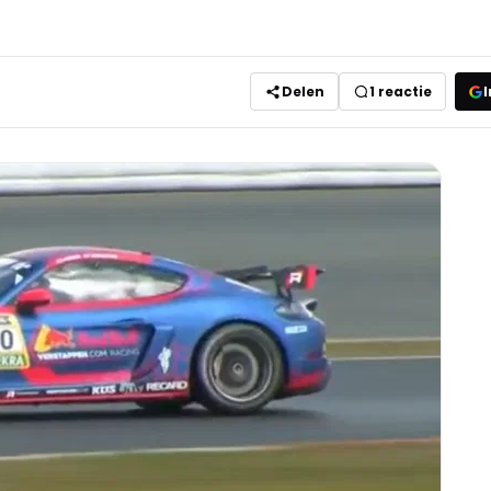
Delen
1
reactie
I