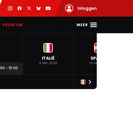
Inloggen
MEER
PREMIUM
ITALIË
SPANJE
6 SEP. 2026
13 SEP. 2026
:00
-
15:00