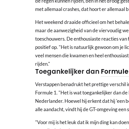
de regen kunnen rijden, ben in het droog gest
met allemaal crashes, dat hoort er allemaal bi
Het weekend draaide officieel om het behalen
maar de aanwezigheid van de viervoudig wer
toeschouwers. De enthousiaste reacties van 
positief op. "Het is natuurlijk gewoon om je l
veel mensen die kwamen en heel enthousiast 
rijden."
Toegankelijker dan
Formule 
Verstappen benadrukt het prettige verschil i
Formule 1. "Het is wat toegankelijker dan de F
Nederlander. Hoewel hij erkent dat hij 'een
alle aandacht, vindt hij de GT-omgeving een
"Voor mij is het leuk dat ik mijn ding kan doe