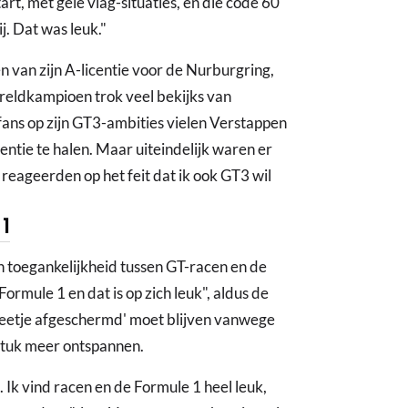
art, met gele vlag-situaties, en die code 60
j. Dat was leuk."
 van zijn A-licentie voor de Nurburgring,
eldkampioen trok veel bekijks van
fans op zijn GT3-ambities vielen Verstappen
icentie te halen. Maar uiteindelijk waren er
reageerden op het feit dat ik ook GT3 wil
1
n toegankelijkheid tussen GT-racen en de
ormule 1 en dat is op zich leuk", aldus de
 beetje afgeschermd' moet blijven vanwege
 stuk meer ontspannen.
n. Ik vind racen en de Formule 1 heel leuk,