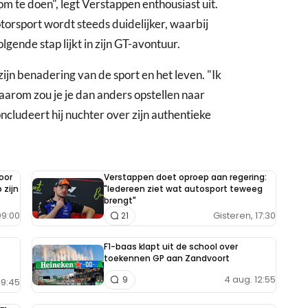
m te doen", legt Verstappen enthousiast uit.
torsport wordt steeds duidelijker, waarbij
gende stap lijkt in zijn GT-avontuur.
ijn benadering van de sport en het leven. "Ik
aarom zou je je dan anders opstellen naar
ncludeert hij nuchter over zijn authentieke
oor
Verstappen doet oproep aan regering:
 zijn
"Iedereen ziet wat autosport teweeg
brengt"
9:00
Gisteren, 17:30
21
F1-baas klapt uit de school over
toekennen GP aan Zandvoort
4 aug. 12:55
9
9:45