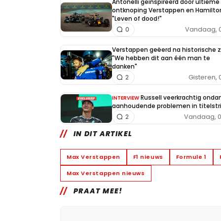
Antonelli geïnspireerd door ultieme 
ontknoping Verstappen en Hamilto
"Leven of dood!"
Vandaag, 0
0
Verstappen geëerd na historische 
"We hebben dit aan één man te
danken"
Gisteren, 
2
Russell veerkrachtig onda
INTERVIEW
aanhoudende problemen in titelstri
Vandaag, 0
2
IN DIT ARTIKEL
Max Verstappen
F1 nieuws
Formule 1
Max Verstappen nieuws
PRAAT MEE!