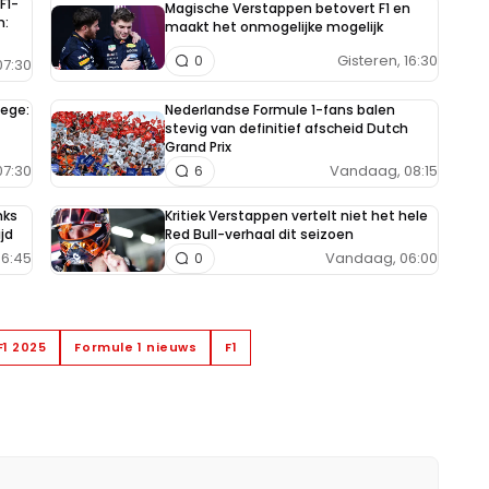
F1-
Magische Verstappen betovert F1 en
n:
maakt het onmogelijke mogelijk
Gisteren, 16:30
0
7:30
zege:
Nederlandse Formule 1-fans balen
stevig van definitief afscheid Dutch
Grand Prix
07:30
Vandaag, 08:15
6
nks
Kritiek Verstappen vertelt niet het hele
jd
Red Bull-verhaal dit seizoen
6:45
Vandaag, 06:00
0
F1 2025
Formule 1 nieuws
F1