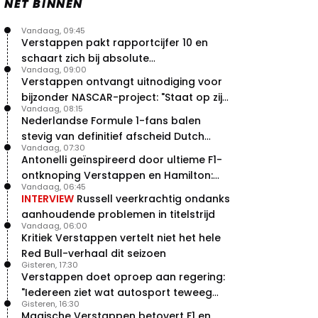
NET BINNEN
Vandaag, 09:45
Verstappen pakt rapportcijfer 10 en
schaart zich bij absolute
Vandaag, 09:00
buitencategorie
Verstappen ontvangt uitnodiging voor
bijzonder NASCAR-project: "Staat op zijn
Vandaag, 08:15
radar"
Nederlandse Formule 1-fans balen
stevig van definitief afscheid Dutch
Vandaag, 07:30
Grand Prix
Antonelli geïnspireerd door ultieme F1-
ontknoping Verstappen en Hamilton:
Vandaag, 06:45
"Leven of dood!"
INTERVIEW
Russell veerkrachtig ondanks
aanhoudende problemen in titelstrijd
Vandaag, 06:00
Kritiek Verstappen vertelt niet het hele
Red Bull-verhaal dit seizoen
Gisteren, 17:30
Verstappen doet oproep aan regering:
"Iedereen ziet wat autosport teweeg
Gisteren, 16:30
brengt"
Magische Verstappen betovert F1 en