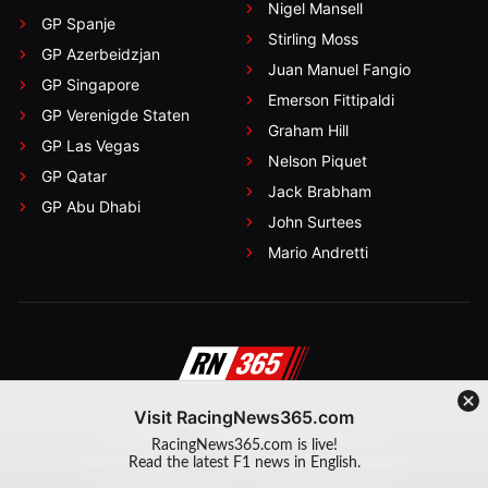
Nigel Mansell
GP Spanje
Stirling Moss
GP Azerbeidzjan
Juan Manuel Fangio
GP Singapore
Emerson Fittipaldi
GP Verenigde Staten
Graham Hill
GP Las Vegas
Nelson Piquet
GP Qatar
Jack Brabham
GP Abu Dhabi
John Surtees
Mario Andretti
Visit RacingNews365.com
Disclaimer
Algemene voorwaarden
RacingNews365.com is live!
Privacy Policy
Created by On Your Marks
Read the latest F1 news in English.