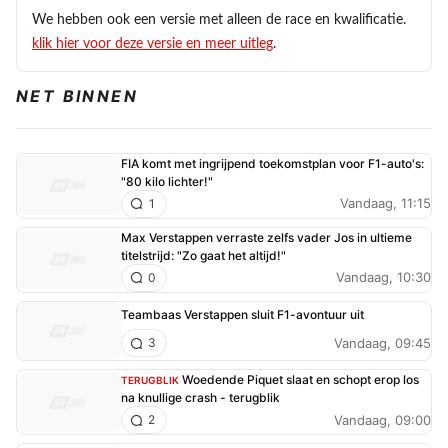
JJD3
We hebben ook een versie met alleen de race en kwalificatie.
8 november 2021 15:36
klik hier voor deze versie en meer uitleg
.
Mooi nieuws voor Honda... Goede reclame, na mindere
jaren.
NET BINNEN
Henthe
FIA komt met ingrijpend toekomstplan voor F1-auto's:
"80 kilo lichter!"
8 november 2021 15:38
Vandaag, 11:15
1
En daar kan hij nog een aantal aan toevoegen!
Max Verstappen verraste zelfs vader Jos in ultieme
titelstrijd: "Zo gaat het altijd!"
Vandaag, 10:30
0
Arnoud van Houwelingen
8 november 2021 22:16
Teambaas Verstappen sluit F1-avontuur uit
Het hadden er 10 moeten zijn .. ik ben nog steeds ziek
Vandaag, 09:45
3
van GP van Baku. Zo zonde dat hij daar een paar ronden
Woedende Piquet slaat en schopt erop los
TERUGBLIK
voor het einde een klapband kreeg!
na knullige crash - terugblik
Vandaag, 09:00
2