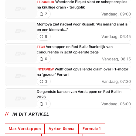
Woedende Piquet slaat en schopt erop los
TERUGBLIK
na knullige crash - terugblik
Vandaag, 09:00
2
Montoya ziet nadeel voor Russell: "Als iemand snel is
en een klootzak..."
Vandaag, 06:45
8
Verstappen en Red Bull afhankelijk van
TECH
concurrentie in jacht op eerste zege
Vandaag, 08:15
0
Wolff doet opvallende claim over F1-motor
INTERVIEW
na 'gezeur' Ferrari
Vandaag, 07:30
3
De gemiste kansen van Verstappen en Red Bull in
2026
Vandaag, 06:00
1
IN DIT ARTIKEL
Max Verstappen
Ayrton Senna
Formule 1