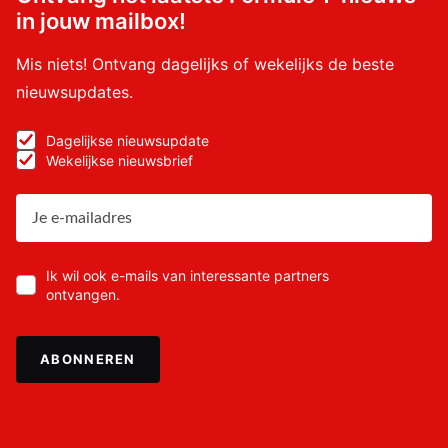
dus, vooralsnog, meer succesvol qua overwinngen in 1
in jouw mailbox!
seizoen.
Mis niets! Ontvang dagelijks of wekelijks de beste
nieuwsupdates.
Meepraten? Dat kan! Je hoeft je alleen maar aan te
Dagelijkse nieuwsupdate
Wekelijkse nieuwsbrief
melden met een RN365-account.
INLOGGEN
AANMELDEN
Ik wil ook e-mails van interessante partners
ontvangen.
ABONNEREN