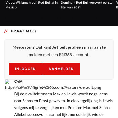
Video: Williams troeft Red Bull af in
Dominant Red Bull verovert eerste
V
Mexico
titel van 2021
B
0
7
9 nov. 10:30
9 nov. 09:33
PRAAT MEE!
Meepraten? Dat kan! Je hoeft je alleen maar aan te
melden met een RN365-account.
INLOGGEN
AANMELDEN
CvM
8 november 2021 15:22
Bij de rivaliteit tussen Max en Lewis wordt nogal eens
naar Senna en Prost gewezen. In die vergelijking is Lewis
volgens mij te vergelijken met Prost en Max met Senna.
Allebei succesvol, maar het lijkt me duidelijk wie de