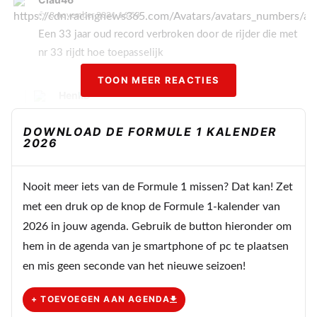
8 november 2021 16:53
Een 33 jaar oud record verbroken door de rijder die met
nr 33 rijdt hoe toepasselijk
TOON MEER REACTIES
HenkD
8 november 2021 21:18
DOWNLOAD DE FORMULE 1 KALENDER
33 magisch, ja, de volgende coureur die nog geen
2026
wereldkampioen eerder is geweest, is de 33e
wereldkampioen.
Nooit meer iets van de Formule 1 missen? Dat kan! Zet
met een druk op de knop de Formule 1-kalender van
Vince78
9 november 2021 11:15
2026 in jouw agenda. Gebruik de button hieronder om
Hij kon het vorg jaar al doen, maar heeft expres nog
hem in de agenda van je smartphone of pc te plaatsen
even gewacht.
en mis geen seconde van het nieuwe seizoen!
+ TOEVOEGEN AAN AGENDA