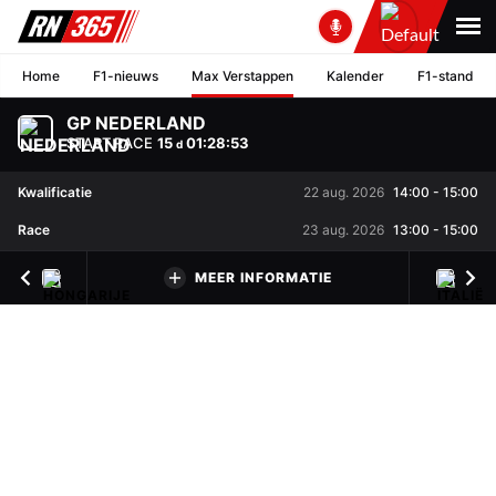
Home
F1-nieuws
Max Verstappen
Kalender
F1-stand
GP NEDERLAND
START RACE
15
01
:
28
:
52
d
Kwalificatie
22 aug. 2026
14:00
-
15:00
Race
23 aug. 2026
13:00
-
15:00
MEER INFORMATIE