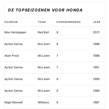
DE TOPSEIZOENEN VOOR HONDA
Verstappen
COUREUR
TEAM
OVERWINNINGEN
JAAR
verbreekt
Max Verstappen
Red Bull
9
2021
33
jaar
Ayrton Senna
McLaren
8
1988
oude
record
Alain Prost
McLaren
7
1988
van
Ayrton Senna
McLaren
7
1991
Senna
Ayrton Senna
McLaren
6
1990
Ayrton Senna
McLaren
6
1989
Nigel Mansell
Williams
6
1987