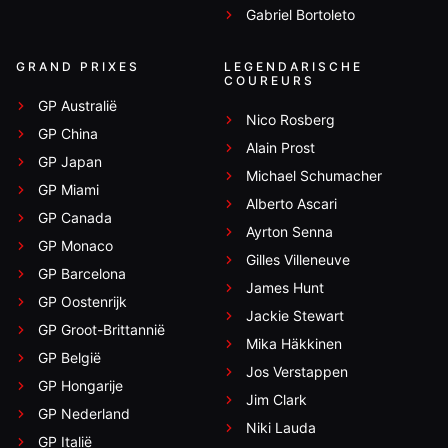
Gabriel Bortoleto
GRAND PRIXES
LEGENDARISCHE
COUREURS
GP Australië
Nico Rosberg
GP China
Alain Prost
GP Japan
Michael Schumacher
GP Miami
Alberto Ascari
GP Canada
Ayrton Senna
GP Monaco
Gilles Villeneuve
GP Barcelona
James Hunt
GP Oostenrijk
Jackie Stewart
GP Groot-Brittannië
Mika Häkkinen
GP België
Jos Verstappen
GP Hongarije
Jim Clark
GP Nederland
Niki Lauda
GP Italië