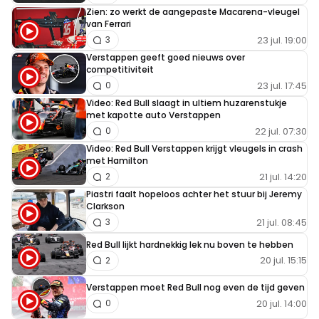
erover mee kan praten, terwijlk je nooit in een F1
Zien: zo werkt de aangepaste Macarena-vleugel
van Ferrari
wagen of racewagen hebt gezeten,en niet eens weet
23 jul. 19:00
3
wat die sport inhoud,maar wel even willen zeggen
Verstappen geeft goed nieuws over
hoe het staat, dat is wat we noemen,DE BESTE
competitiviteit
23 jul. 17:45
STUURLUI STAAN AAN WAL.
0
Video: Red Bull slaagt in ultiem huzarenstukje
met kapotte auto Verstappen
22 jul. 07:30
0
Thatsme
Video: Red Bull Verstappen krijgt vleugels in crash
31 juli 2022 19:32
met Hamilton
21 jul. 14:20
2
Was wel een mooie 360!!
Piastri faalt hopeloos achter het stuur bij Jeremy
Clarkson
21 jul. 08:45
3
Cmonc
Red Bull lijkt hardnekkig lek nu boven te hebben
31 juli 2022 19:48
20 jul. 15:15
2
Volgens mij zegt hij nergens in het interview dat de
Verstappen moet Red Bull nog even de tijd geven
koppelingsproblemen de oorzaak waren van de spin.
20 jul. 14:00
0