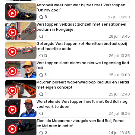
Antonelli weet niet wat hij ziet met Verstappen:
schrijver van dit artikel. Misschien heeft hij ergens
"Oh my god!"
anders iets in die richting gezegd.
27 jul. 06:30
8
Verstappen verbaast zichzelf met sensationeel
Dit bericht is aangepast op:
31-07
podium in Hongarije
26 jul. 18:45
1
Getergde Verstappen zet Hamilton brutaal opzij
Factchecker
met heerlijke actie
31 juli 2022 23:54
26 jul. 13:35
13
CdV33 misschien eens andere berichten op deze site
Verstappen slaat alarm na nieuwe tegenslag Red
lezen. Een paar dagen geleden werd er nog uitgelegd
Bull
25 jul. 19:00
3
dat Leclerc zelf een fout maakt. Met zelfs een
McLaren pareert wapenwedloop Red Bull en Ferrari
toelichting van een kenner, een oud engineer meen ik,
met eigen concept
op dit forum die de fout van Leclerc heel duidelijk
25 jul. 12:40
1
uitlegde.
Worstelende Verstappen heeft met Red Bull nog
veel werk te doen
24 jul. 19:25
1
af-fr#93650
Zien: de Macarena-vleugels van Red Bull, Ferrari
3 augustus 2022 12:05
en McLaren in actie!
precies jij zit niet in die auto,maar je denkt wel dat je
24 jul. 18:45
0