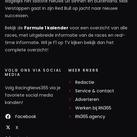
dagelijks het laatste nieuws uit binnen en buitenland. Max
Verstappen gaat in zijn Red Bull op jacht naar nieuwe
successen.
Bekijk de
Formule 1 kalender
voor een overzicht van alle
races, met uitgebreide informatie van de races en real-
time informatie. Wil je F1 op TV kijken bekijk dan het
complete overzicht!
VOLG ONS VIA SOCIAL
MEER RN365
MEDIA
Redactie
Volg RacingNews365 via je
Service & contact
favoriete social media
Adverteren
kanalen!
Werken bij RN365
Facebook
RN365.agency
X