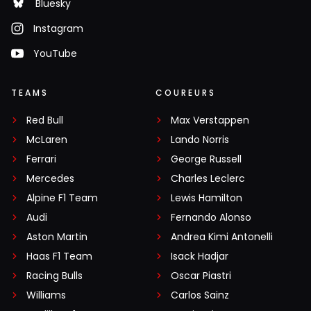
Bluesky
Instagram
YouTube
TEAMS
COUREURS
Red Bull
Max Verstappen
McLaren
Lando Norris
Ferrari
George Russell
Mercedes
Charles Leclerc
Alpine F1 Team
Lewis Hamilton
Audi
Fernando Alonso
Aston Martin
Andrea Kimi Antonelli
Haas F1 Team
Isack Hadjar
Racing Bulls
Oscar Piastri
Williams
Carlos Sainz