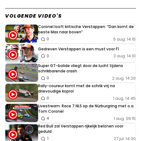
Kijk dat is nou het verschil tussen Max en Charles Een
eigen fout weet hij zo uit te leggen dat iedereen gelooft
VOLGENDE VIDEO'S
dat het een technisch probleem is. Hmm ik betwijfel het
Coronel looft kritische Verstappen: “Dan komt de
maar goed ik zit niet in de auto en heb totaal geen
beste Max naar boven”
verstand van autotechniek. De crash van Charles leek
5 aug. 14:15
0
meer op een technische euvel dan een fout, en wat zegt
Gedreven Verstappen is een must voor F1
Charles “it was my mistake”.
3 aug. 14:10
0
Super GT-bolide vliegt door de lucht tijdens
schrikbarende crash
Hamil Ton
2 aug. 14:20
0
31 juli 2022 18:11
Rally-coureur komt met de schrik vrij na
Je reactie is volslagen onzin, als het Max zijn fout
drievoudige koprol
was geweest had hij dat ook eerlijk toegegeven.
1 aug. 14:45
0
Livestream: Race 7 NLS op de Nürburgring met o.a.
Tom Coronel
Cmonc
1 aug. 09:15
4
31 juli 2022 20:07
Red Bull zal Verstappen rijkelijk belonen voor
Alleen zegt hij dat nergens in het interview, dat is
geduld
27 jul. 14:00
1
volgens mij een (verkeerde?) interpretatie van de