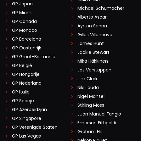
GP Japan
Michael Schumacher
GP Miami
Alberto Ascari
GP Canada
Ayrton Senna
GP Monaco
Gilles Villeneuve
GP Barcelona
James Hunt
GP Oostenrijk
Jackie Stewart
GP Groot-Brittannië
Mika Häkkinen
GP België
Jos Verstappen
GP Hongarije
Jim Clark
GP Nederland
Niki Lauda
GP Italië
Nigel Mansell
GP Spanje
Stirling Moss
GP Azerbeidzjan
Juan Manuel Fangio
GP Singapore
Emerson Fittipaldi
GP Verenigde Staten
Graham Hill
GP Las Vegas
Nelson Piquet