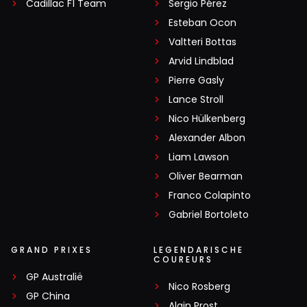
Cadillac F1 Team
Sergio Pérez
Esteban Ocon
Valtteri Bottas
Arvid Lindblad
Pierre Gasly
Lance Stroll
Nico Hülkenberg
Alexander Albon
Liam Lawson
Oliver Bearman
Franco Colapinto
Gabriel Bortoleto
GRAND PRIXES
LEGENDARISCHE
COUREURS
GP Australië
Nico Rosberg
GP China
Alain Prost