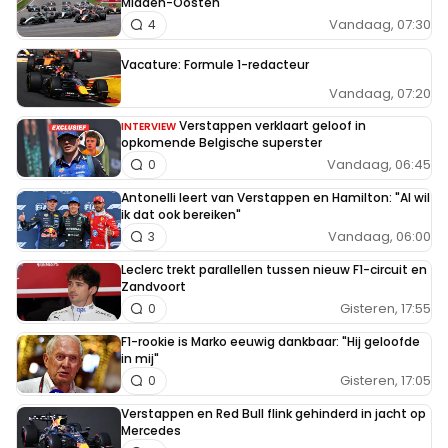
Midden-Oosten
Vandaag, 07:30
4
Vacature: Formule 1-redacteur
Vandaag, 07:20
Verstappen verklaart geloof in
INTERVIEW
opkomende Belgische superster
Vandaag, 06:45
0
Antonelli leert van Verstappen en Hamilton: "Al wil
ik dat ook bereiken"
Vandaag, 06:00
3
Leclerc trekt parallellen tussen nieuw F1-circuit en
Zandvoort
Gisteren, 17:55
0
F1-rookie is Marko eeuwig dankbaar: "Hij geloofde
in mij"
Gisteren, 17:05
0
Verstappen en Red Bull flink gehinderd in jacht op
Mercedes