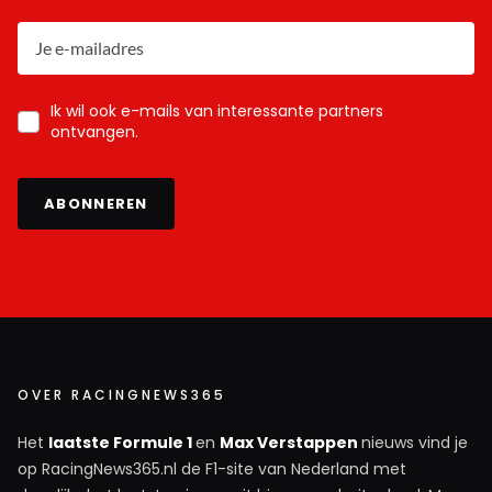
Ik wil ook e-mails van interessante partners
ontvangen.
ABONNEREN
OVER RACINGNEWS365
Het
laatste Formule 1
en
Max Verstappen
nieuws vind je
op RacingNews365.nl de F1-site van Nederland met