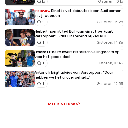
Gisteren, 16:15
15
Binotto vat debuutseizoen Audi samen
INTERVIEW
in vijf woorden
Gisteren, 15:25
0
Herbert noemt Red Bull-aanwinst troefkaart
Verstappen: "Past uitstekend bij Red Bull"
Gisteren, 14:35
1
Unieke F1-helm levert historisch veilingrecord op
voor het goede doel
Gisteren, 13:45
1
Antonelli krijgt advies van Verstappen: "Daar
hebben we het al over gehad..."
Gisteren, 12:55
1
MEER NIEUWS