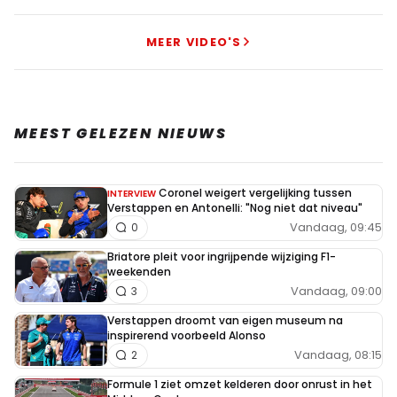
af-fr#93650
3 augustus 2022 12:06
MEER VIDEO'S
zeker,daarom kreeg hij een code door voor in te
voeren,en zo menu aan te passen, weet niet meer
maar volgens mij was het fail 9 of zoiets.
MEEST GELEZEN NIEUWS
Coronel weigert vergelijking tussen
INTERVIEW
Meepraten? Dat kan! Je hoeft je alleen maar aan te
Verstappen en Antonelli: "Nog niet dat niveau"
melden met een RN365-account.
Vandaag, 09:45
0
Briatore pleit voor ingrijpende wijziging F1-
INLOGGEN
AANMELDEN
weekenden
Vandaag, 09:00
3
Verstappen droomt van eigen museum na
inspirerend voorbeeld Alonso
Vandaag, 08:15
2
Formule 1 ziet omzet kelderen door onrust in het