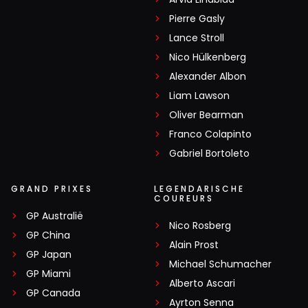
Pierre Gasly
Lance Stroll
Nico Hülkenberg
Alexander Albon
Liam Lawson
Oliver Bearman
Franco Colapinto
Gabriel Bortoleto
GRAND PRIXES
LEGENDARISCHE
COUREURS
GP Australië
Nico Rosberg
GP China
Alain Prost
GP Japan
Michael Schumacher
GP Miami
Alberto Ascari
GP Canada
Ayrton Senna