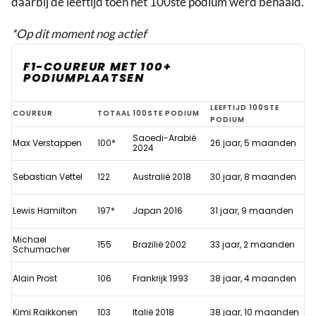
daarbij de leeftijd toen het 100ste podium werd behaald.
*Op dit moment nog actief
F1-COUREUR MET 100+
PODIUMPLAATSEN
Verstappen
LEEFTIJD 100STE
COUREUR
TOTAAL
100STE PODIUM
PODIUM
verplettert
Saoedi-Arabië
Max Verstappen
100*
26 jaar, 5 maanden
F1-
2024
record
Sebastian Vettel
122
Australië 2018
30 jaar, 8 maanden
van
Vettel
Lewis Hamilton
197*
Japan 2016
31 jaar, 9 maanden
Michael
155
Brazilië 2002
33 jaar, 2 maanden
Schumacher
Alain Prost
106
Frankrijk 1993
38 jaar, 4 maanden
Kimi Raikkonen
103
Italië 2018
38 jaar, 10 maanden