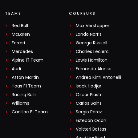
TEAMS
COUREURS
Red Bull
Max Verstappen
McLaren
Lando Norris
Ferrari
George Russell
Mercedes
Charles Leclerc
Alpine F1 Team
Lewis Hamilton
Audi
Fernando Alonso
Aston Martin
Andrea Kimi Antonelli
Haas F1 Team
Isack Hadjar
Racing Bulls
Oscar Piastri
Williams
Carlos Sainz
Cadillac F1 Team
Sergio Pérez
Esteban Ocon
Valtteri Bottas
Arvid Lindblad