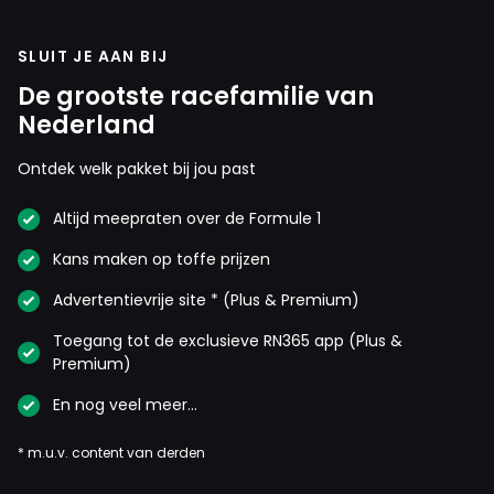
@HL_T @vPutten verpletterend is hoeveel jaar
Ferrari al geen kampioen is geworden, voor het
SLUIT JE AAN BIJ
laatst 2007 met mazzel toen HAM en ALO
De grootste racefamilie van
elkaar het licht niet gunden in dat jaar.
Nederland
Ontdek welk pakket bij jou past
AlonsoHenkie
Altijd meepraten over de Formule 1
11 maart 2024 14:28
Nounou, weer een record 'verpletterd'. Gelukkig blijft het
Kans maken op toffe prijzen
in de familie. En naast de interessante bladvulling op deze
Advertentievrije site * (Plus & Premium)
informatieve site mogen we er ook vanuit gaan dat beide
Toegang tot de exclusieve RN365 app (Plus &
coureurs er vermoedelijk een hoop slaap over zullen
Premium)
verliezen.
En nog veel meer…
* m.u.v. content van derden
Hoots
11 maart 2024 14:53