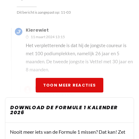
Dit bericht is aangepast op:
11-03
Kierewiet
11 maart 2024 13:15
Het verpletterende is dat hij de jongste coureur is
met 100 podiumplekken, namelijk 26 jaar en 5
maanden. De tweede jongste is Vettel met 30 jaar en
8 maanden.
TOON MEER REACTIES
Frnks
11 maart 2024 13:53
Aha, je hebt gelijk, dat is wel een aanzienlijke
DOWNLOAD DE FORMULE 1 KALENDER
verandering! Maar dan moeten ze dat als eerste
2026
noemen en niet het percentage.... Het doet
overigens niets af aan het nieuwe record!
Nooit meer iets van de Formule 1 missen? Dat kan! Zet
chapeau