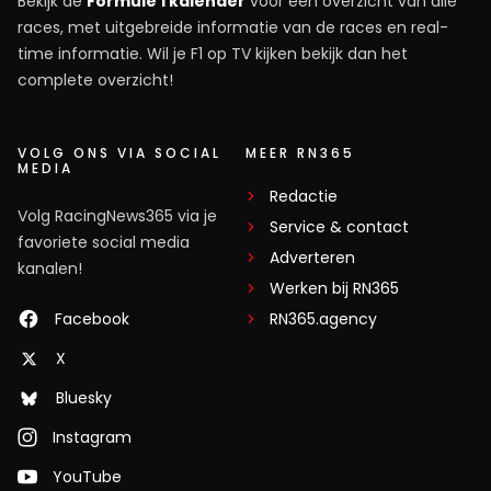
Bekijk de
Formule 1 kalender
voor een overzicht van alle
races, met uitgebreide informatie van de races en real-
time informatie. Wil je F1 op TV kijken bekijk dan het
complete overzicht!
VOLG ONS VIA SOCIAL
MEER RN365
MEDIA
Redactie
Volg RacingNews365 via je
Service & contact
favoriete social media
Adverteren
kanalen!
Werken bij RN365
Facebook
RN365.agency
X
Bluesky
Instagram
YouTube