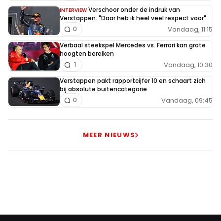
Verschoor onder de indruk van
INTERVIEW
Verstappen: "Daar heb ik heel veel respect voor"
Vandaag, 11:15
0
Wilard
Verbaal steekspel Mercedes vs. Ferrari kan grote
11 maart 2024 14:12
hoogten bereiken
Tja, als je als 17-jarige instapt met een record aantal
Vandaag, 10:30
1
races tegenwoordig..... In de tijd van Schumacher - Alonso
Verstappen pakt rapportcijfer 10 en schaart zich
waren er tussen de 16-19 races. Dan werd je snel oud
bij absolute buitencategorie
voordat je 100 stuks bereikte..... Dus zo verpletterend is
Vandaag, 09:45
0
het niet als jongste met 22-25 races per jaar.
MEER NIEUWS
vPutten
11 maart 2024 14:57
Zoals ik al vaker zeg de overdrijving is totaal. Hoezo
verpletterend?
Wilard
11 maart 2024 17:52