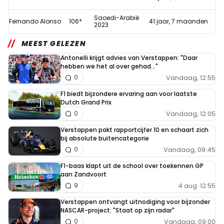
Saoedi-Arabië
Fernando Alonso
106*
41 jaar, 7 maanden
2023
MEEST GELEZEN
Antonelli krijgt advies van Verstappen: "Daar
hebben we het al over gehad..."
Vandaag, 12:55
0
F1 biedt bijzondere ervaring aan voor laatste
Dutch Grand Prix
Vandaag, 12:05
0
Verstappen pakt rapportcijfer 10 en schaart zich
bij absolute buitencategorie
Vandaag, 09:45
0
F1-baas klapt uit de school over toekennen GP
aan Zandvoort
4 aug. 12:55
9
Verstappen ontvangt uitnodiging voor bijzonder
NASCAR-project: "Staat op zijn radar"
Vandaag, 09:00
0