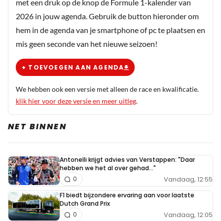
met een druk op de knop de Formule 1-kalender van
2026 in jouw agenda. Gebruik de button hieronder om
Kierewiet
hem in de agenda van je smartphone of pc te plaatsen en
11 maart 2024 14:22
mis geen seconde van het nieuwe seizoen!
@Frnks Dit staat inderdaad een beetje knullig in
de tekst. De subtitel is "Jongste coureur met
+ TOEVOEGEN AAN AGENDA
100 podiumplekken". Dan komt een alinea met
coureurs de 100 podiumplekken hebben en
We hebben ook een versie met alleen de race en kwalificatie.
daarbij wat percentages en pas hierna wordt
klik hier voor deze versie en meer uitleg
.
gemeld dat hij "ook nog eens" de jongste is. Juist
NET BINNEN
het punt waar het artikel over gaat wordt nu een
beetje als bijzaak genoemd.
Antonelli krijgt advies van Verstappen: "Daar
MixiMaxi
hebben we het al over gehad..."
Vandaag, 12:55
11 maart 2024 15:47
0
Daarnaast niet enkel de jongste coureur maar ook
F1 biedt bijzondere ervaring aan voor laatste
Dutch Grand Prix
behaald in de meest dominante periode ooit die een
Vandaag, 12:05
0
renstal had, namelijk mercedes.