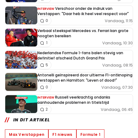
Verschoor onder de indruk van
INTERVIEW
Verstappen: "Daar heb ik heel veel respect voor"
Vandaag, 11:15
0
Verbaal steekspel Mercedes vs. Ferrari kan grote
hoogten bereiken
Vandaag, 10:30
1
Nederlandse Formule 1-fans balen stevig van
definitief afscheid Dutch Grand Prix
Vandaag, 08:15
5
Antonelli geïnspireerd door ultieme F1-ontknoping
Verstappen en Hamilton: "Leven of dood!"
Vandaag, 07:30
0
Russell veerkrachtig ondanks
INTERVIEW
aanhoudende problemen in titelstrijd
Vandaag, 06:45
2
IN DIT ARTIKEL
Max Verstappen
F1 nieuws
Formule 1