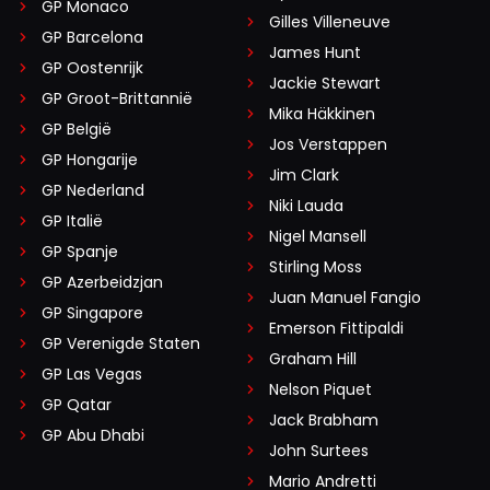
GP Monaco
Gilles Villeneuve
GP Barcelona
James Hunt
GP Oostenrijk
Jackie Stewart
GP Groot-Brittannië
Mika Häkkinen
GP België
Jos Verstappen
GP Hongarije
Jim Clark
GP Nederland
Niki Lauda
GP Italië
Nigel Mansell
GP Spanje
Stirling Moss
GP Azerbeidzjan
Juan Manuel Fangio
GP Singapore
Emerson Fittipaldi
GP Verenigde Staten
Graham Hill
GP Las Vegas
Nelson Piquet
GP Qatar
Jack Brabham
GP Abu Dhabi
John Surtees
Mario Andretti