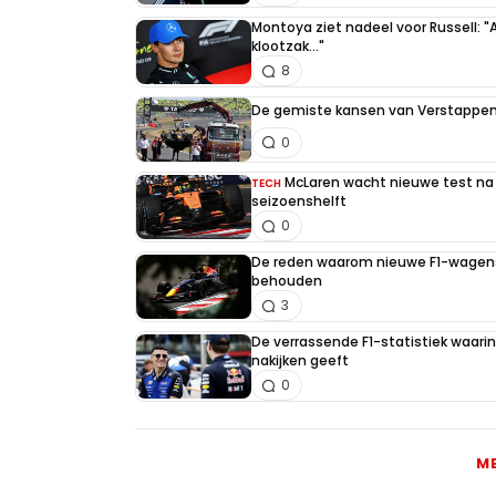
Montoya ziet nadeel voor Russell: "
klootzak..."
8
De gemiste kansen van Verstappen 
0
McLaren wacht nieuwe test na 
TECH
seizoenshelft
0
De reden waarom nieuwe F1-wagens
behouden
3
De verrassende F1-statistiek waari
nakijken geeft
0
M