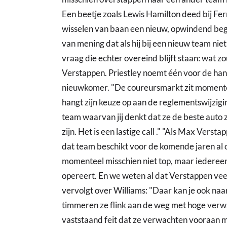
Een beetje zoals Lewis Hamilton deed bij Ferr
wisselen van baan een nieuw, opwindend begi
van mening dat als hij bij een nieuw team niet 
vraag die echter overeind blijft staan: wat 
Verstappen. Priestley noemt één voor de ha
nieuwkomer. "De coureursmarkt zit momentee
hangt zijn keuze op aan de reglementswijzig
team waarvan jij denkt dat ze de beste auto 
zijn. Het is een lastige call ." "Als Max Verst
dat team beschikt voor de komende jaren al 
momenteel misschien niet top, maar iedereen
opereert. En we weten al dat Verstappen vee
vervolgt over Williams: "Daar kan je ook naa
timmeren ze flink aan de weg met hoge verwa
vaststaand feit dat ze verwachten vooraan m