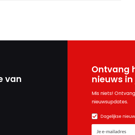
Ontvang h
e van
nieuws in
Mis niets! Ontvang
nieuwsupdates.
Dagelijkse nieu