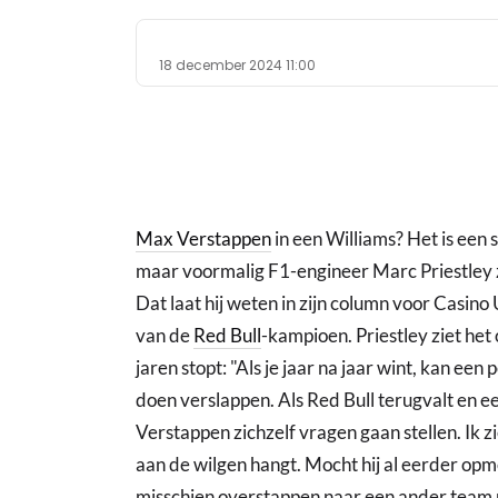
18 december 2024 11:00
Max Verstappen
in een Williams? Het is een 
maar voormalig F1-engineer Marc Priestley zi
Dat laat hij weten in zijn column voor Casino
van de
Red Bull
-kampioen. Priestley ziet he
jaren stopt: "Als je jaar na jaar wint, kan een
doen verslappen. Als Red Bull terugvalt en 
Verstappen zichzelf vragen gaan stellen. Ik z
aan de wilgen hangt. Mocht hij al eerder opme
misschien overstappen naar een ander team 