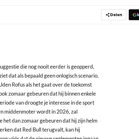
Delen
I
suggestie die nog nooit eerder is geopperd,
et dat als bepaald geen onlogisch scenario.
 Uden Rofus als het gaat over de toekomst
t ook zomaar gebeuren dat hij binnen enkele
 periode van droogte je interesse in de sport
een middenmoter wordt in 2026, zal
ie het dan zomaar gebeuren dat hij zijn helm
rken dat Red Bull terugvalt, kan hij
nog vóór dat de nieuwe reglementen ingaan.