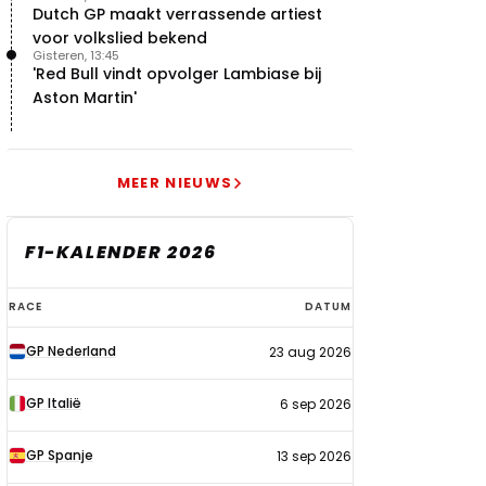
Dutch GP maakt verrassende artiest
voor volkslied bekend
Gisteren, 13:45
'Red Bull vindt opvolger Lambiase bij
Aston Martin'
MEER NIEUWS
F1-KALENDER 2026
F1-
RACE
DATUM
kalender
GP Nederland
23 aug 2026
2026
GP Italië
6 sep 2026
GP Spanje
13 sep 2026