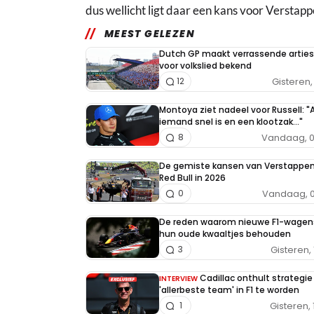
dus wellicht ligt daar een kans voor Verstapp
MEEST GELEZEN
Dutch GP maakt verrassende arties
voor volkslied bekend
Gisteren, 
12
Montoya ziet nadeel voor Russell: "A
iemand snel is en een klootzak..."
Vandaag, 0
8
De gemiste kansen van Verstappe
Red Bull in 2026
Vandaag, 0
0
De reden waarom nieuwe F1-wagen
hun oude kwaaltjes behouden
Gisteren, 
3
Cadillac onthult strategi
INTERVIEW
'allerbeste team' in F1 te worden
Gisteren, 
1