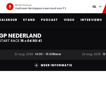
RN365 Podcast
Gedreven Verstappen is een must voor F1
KALENDER
STAND
PODCAST
VIDEO
INTERVIEWS
GP NEDERLAND
START RACE
15
04
:
50
:
40
d
Race
22 aug. 2026
14:00
-
15:00
23 aug. 2026
13
MEER INFORMATIE