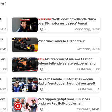
en."
t
Wolff doet opvallende claim
INTERVIEW
over F1-motor na 'gezeur' Ferrari
14:15
Vandaag, 07:30
2
ls
Vacature: Formule 1-redacteur
Gisteren, 07:20
6:45
n en
McLaren wacht nieuwe test na
TECH
teleurstellende eerste seizoenshelft
6:00
Gisteren, 18:00
0
s
De verrassende F1-statistiek waarin
Hadjar Verstappen het nakijken geeft
17:05
Gisteren, 16:15
0
e om
Verstappen getipt voor F1-succes
ondanks Red Bull-problemen
15:25
Gisteren, 14:45
0