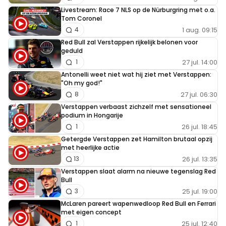
Livestream: Race 7 NLS op de Nürburgring met o.a.
Tom Coronel
1 aug. 09:15
4
Red Bull zal Verstappen rijkelijk belonen voor
geduld
27 jul. 14:00
1
Antonelli weet niet wat hij ziet met Verstappen:
"Oh my god!"
27 jul. 06:30
8
Verstappen verbaast zichzelf met sensationeel
podium in Hongarije
26 jul. 18:45
1
Getergde Verstappen zet Hamilton brutaal opzij
met heerlijke actie
26 jul. 13:35
13
Verstappen slaat alarm na nieuwe tegenslag Red
Bull
25 jul. 19:00
3
McLaren pareert wapenwedloop Red Bull en Ferrari
met eigen concept
25 jul. 12:40
1