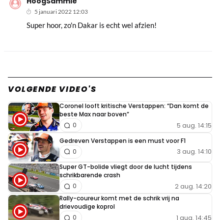
HoogSammie
5 januari 2022 12:03
Super hoor, zo'n Dakar is echt wel afzien!
VOLGENDE VIDEO'S
Coronel looft kritische Verstappen: “Dan komt de
beste Max naar boven”
5 aug. 14:15
0
Gedreven Verstappen is een must voor F1
3 aug. 14:10
0
Super GT-bolide vliegt door de lucht tijdens
schrikbarende crash
2 aug. 14:20
0
Rally-coureur komt met de schrik vrij na
drievoudige koprol
1 aug. 14:45
0