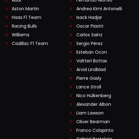
Aston Martin
Andrea Kimi Antonelli
Haas F1 Team
Isack Hadjar
Racing Bulls
Oscar Piastri
Williams
Carlos Sainz
Cadillac F1 Team
Sergio Pérez
Esteban Ocon
Valtteri Bottas
Arvid Lindblad
Pierre Gasly
Lance Stroll
Nico Hülkenberg
Alexander Albon
Liam Lawson
Oliver Bearman
Franco Colapinto
Gabriel Bortoleto