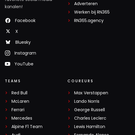
Adverteren
kanalen!
Werken bij RN365
Facebook
RN365.agency
X
Bluesky
Instagram
YouTube
TEAMS
COUREURS
Red Bull
Max Verstappen
McLaren
Lando Norris
Ferrari
George Russell
Mercedes
Charles Leclerc
Alpine F1 Team
Lewis Hamilton
Audi
Fernando Alonso