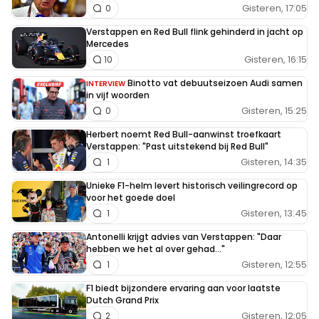
Gisteren, 17:05
0
Verstappen en Red Bull flink gehinderd in jacht op
Mercedes
Gisteren, 16:15
10
Binotto vat debuutseizoen Audi samen
INTERVIEW
in vijf woorden
Gisteren, 15:25
0
Herbert noemt Red Bull-aanwinst troefkaart
Verstappen: "Past uitstekend bij Red Bull"
Gisteren, 14:35
1
Unieke F1-helm levert historisch veilingrecord op
voor het goede doel
Gisteren, 13:45
1
Antonelli krijgt advies van Verstappen: "Daar
hebben we het al over gehad..."
Gisteren, 12:55
1
F1 biedt bijzondere ervaring aan voor laatste
Dutch Grand Prix
Gisteren, 12:05
2