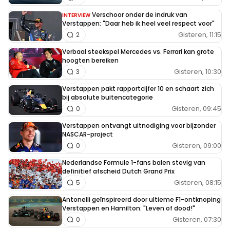
Verschoor onder de indruk van
INTERVIEW
Verstappen: "Daar heb ik heel veel respect voor"
Gisteren, 11:15
2
Verbaal steekspel Mercedes vs. Ferrari kan grote
hoogten bereiken
Gisteren, 10:30
3
Verstappen pakt rapportcijfer 10 en schaart zich
bij absolute buitencategorie
Gisteren, 09:45
0
Verstappen ontvangt uitnodiging voor bijzonder
NASCAR-project
Gisteren, 09:00
0
Nederlandse Formule 1-fans balen stevig van
definitief afscheid Dutch Grand Prix
Gisteren, 08:15
5
Antonelli geïnspireerd door ultieme F1-ontknoping
Verstappen en Hamilton: "Leven of dood!"
Gisteren, 07:30
0