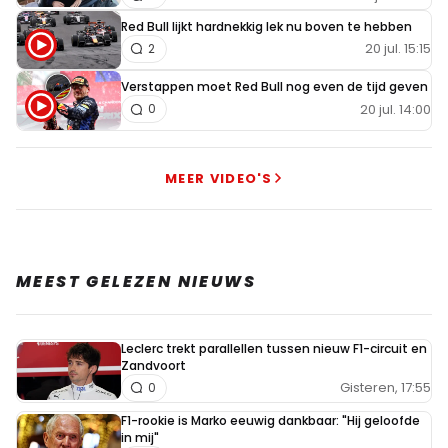
Red Bull lijkt hardnekkig lek nu boven te hebben
20 jul. 15:15
2
Verstappen moet Red Bull nog even de tijd geven
20 jul. 14:00
0
MEER VIDEO'S
MEEST GELEZEN NIEUWS
Leclerc trekt parallellen tussen nieuw F1-circuit en
Zandvoort
Gisteren, 17:55
0
F1-rookie is Marko eeuwig dankbaar: "Hij geloofde
in mij"