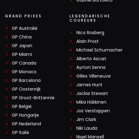
GRAND PRIXES
LEGENDARISCHE
COUREURS
GP Australië
Nico Rosberg
GP China
Alain Prost
GP Japan
Michael Schumacher
GP Miami
Alberto Ascari
GP Canada
Ayrton Senna
GP Monaco
Gilles Villeneuve
GP Barcelona
James Hunt
GP Oostenrijk
Jackie Stewart
GP Groot-Brittannië
Mika Häkkinen
GP België
Jos Verstappen
GP Hongarije
Jim Clark
GP Nederland
Niki Lauda
GP Italië
Nigel Mansell