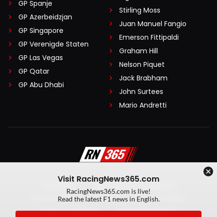
GP Spanje
Stirling Moss
GP Azerbeidzjan
Juan Manuel Fangio
GP Singapore
Emerson Fittipaldi
GP Verenigde Staten
Graham Hill
GP Las Vegas
Nelson Piquet
GP Qatar
Jack Brabham
GP Abu Dhabi
John Surtees
Mario Andretti
Visit RacingNews365.com
Disclaimer
Algemene voorwaarden
RacingNews365.com is live!
Privacy Policy
Created by On Your Marks
Read the latest F1 news in English.
Privacy manager
Kansspeluitingen