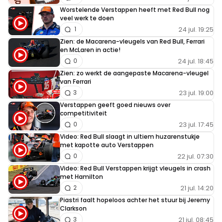
Worstelende Verstappen heeft met Red Bull nog
veel werk te doen
24 jul. 19:25
1
Zien: de Macarena-vleugels van Red Bull, Ferrari
en McLaren in actie!
24 jul. 18:45
0
Zien: zo werkt de aangepaste Macarena-vleugel
van Ferrari
23 jul. 19:00
3
Verstappen geeft goed nieuws over
competitiviteit
23 jul. 17:45
0
Video: Red Bull slaagt in ultiem huzarenstukje
met kapotte auto Verstappen
22 jul. 07:30
0
Video: Red Bull Verstappen krijgt vleugels in crash
met Hamilton
21 jul. 14:20
2
Piastri faalt hopeloos achter het stuur bij Jeremy
Clarkson
21 jul. 08:45
3