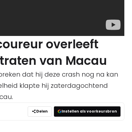
coureur overleeft
straten van Macau
reken dat hij deze crash nog na kan
elheid klapte hij zaterdagochtend
acau.
Delen
Instellen als voorkeursbron