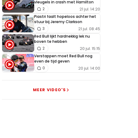
vleugels in crash met Hamilton
21 jul. 14:20
2
Piastri faalt hopeloos achter het
stuur bij Jeremy Clarkson
21 jul. 08:45
3
Red Bull lijkt hardnekkig lek nu
boven te hebben
20 jul. 15:15
2
Verstappen moet Red Bull nog
even de tijd geven
20 jul. 14:00
0
MEER VIDEO'S