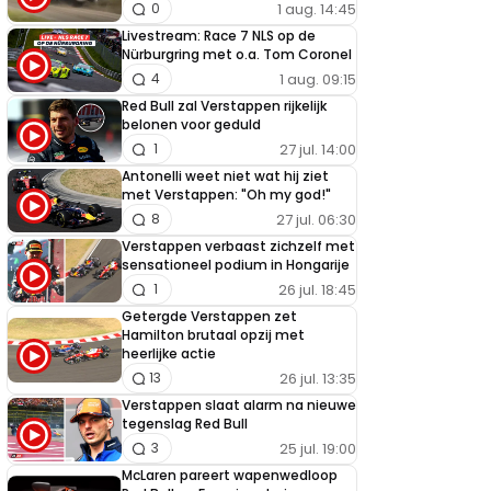
1 aug. 14:45
0
Livestream: Race 7 NLS op de
Nürburgring met o.a. Tom Coronel
1 aug. 09:15
4
Red Bull zal Verstappen rijkelijk
belonen voor geduld
27 jul. 14:00
1
Antonelli weet niet wat hij ziet
met Verstappen: "Oh my god!"
27 jul. 06:30
8
Verstappen verbaast zichzelf met
sensationeel podium in Hongarije
26 jul. 18:45
1
Getergde Verstappen zet
Hamilton brutaal opzij met
heerlijke actie
26 jul. 13:35
13
Verstappen slaat alarm na nieuwe
tegenslag Red Bull
25 jul. 19:00
3
McLaren pareert wapenwedloop