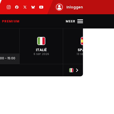
Inloggen
MEER
PREMIUM
ITALIË
SPANJE
6 SEP. 2026
13 SEP. 2026
:00
-
15:00