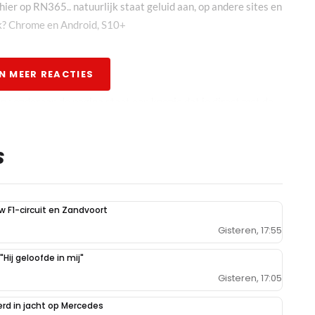
s hier op RN365.. natuurlijk staat geluid aan, op andere sites en
ok? Chrome en Android, S10+
N MEER REACTIES
n : onderaan de pagina staat een knopje dat je direct met de
hien weten hun de oplossing voor je probleem …
S
elf kunnen kijken https://www.youtube.com/watch?
uw F1-circuit en Zandvoort
Gisteren, 17:55
Hij geloofde in mij"
Gisteren, 17:05
erd in jacht op Mercedes