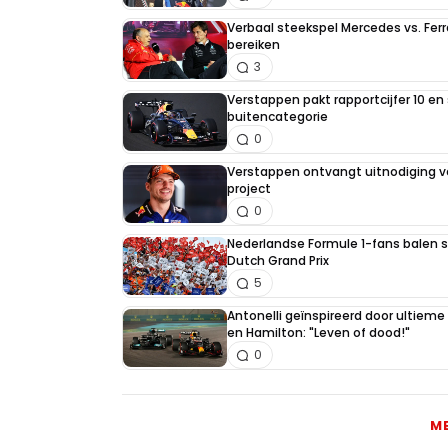
Verbaal steekspel Mercedes vs. Ferr
bereiken
3
Verstappen pakt rapportcijfer 10 en 
buitencategorie
0
Verstappen ontvangt uitnodiging v
project
0
Nederlandse Formule 1-fans balen st
Dutch Grand Prix
5
Antonelli geïnspireerd door ultiem
en Hamilton: "Leven of dood!"
0
M