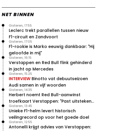
NET BINNEN
Gisteren, 17:55
Leclerc trekt parallellen tussen nieuw
F1-circuit en Zandvoort
Gisteren, 17:05
F1-rookie is Marko eeuwig dankbaar: "Hij
geloofde in mij"
Gisteren, 16:15
Verstappen en Red Bull flink gehinderd
in jacht op Mercedes
Gisteren, 15:25
INTERVIEW
Binotto vat debuutseizoen
Audi samen in vijf woorden
Gisteren, 14:35
Herbert noemt Red Bull-aanwinst
troefkaart Verstappen: "Past uitstekend
Gisteren, 13:45
bij Red Bull"
Unieke F1-helm levert historisch
veilingrecord op voor het goede doel
Gisteren, 12:55
Antonelli krijgt advies van Verstappen: