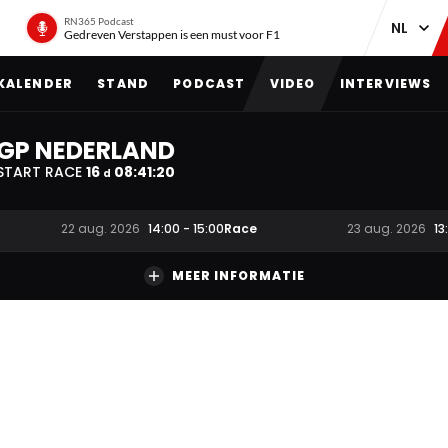
RN365 Podcast
Gedreven Verstappen is een must voor F1
KALENDER
STAND
PODCAST
VIDEO
INTERVIEWS
GP NEDERLAND
START RACE
16
08
:
41
:
19
d
Race
22 aug. 2026
14:00
-
15:00
23 aug. 2026
13
MEER INFORMATIE