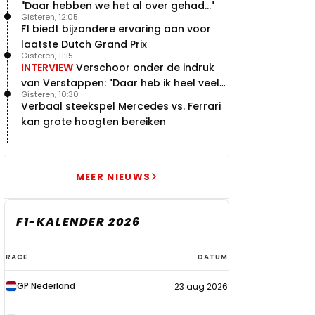
"Daar hebben we het al over gehad..."
Gisteren, 12:05
F1 biedt bijzondere ervaring aan voor
laatste Dutch Grand Prix
Gisteren, 11:15
INTERVIEW
Verschoor onder de indruk
van Verstappen: "Daar heb ik heel veel
Gisteren, 10:30
respect voor"
Verbaal steekspel Mercedes vs. Ferrari
kan grote hoogten bereiken
MEER NIEUWS
F1-KALENDER 2026
F1-
RACE
DATUM
kalender
GP Nederland
23 aug 2026
2026