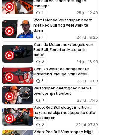
Red Bull en Ferrari met eigen
concept
25 jul. 12:40
1
Worstelende Verstappen heeft
met Red Bull nog veel werk te
doen
24 jul. 19:25
1
Zien: de Macarena-vleugels van
Red Bull, Ferrari en McLaren in
actie!
24 jul. 18:45
0
Zien: zo werkt de aangepaste
Macarena-vleugel van Ferrari
23 jul. 19:00
3
Verstappen geeft goed nieuws
over competitiviteit
23 jul. 17:45
0
Video: Red Bull slaagt in ultiem
huzarenstukje met kapotte auto
Verstappen
22 jul. 07:30
0
Video: Red Bull Verstappen krijgt