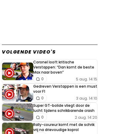
VOLGENDE VIDEO'S
Coronel looft kritische
Verstappen: “Dan komt de beste
Max naar boven”
5 aug. 14:15
0
Gedreven Verstappen is een must
voor F1
3 aug. 14:10
0
Super GT-bolide vliegt door de
lucht tijdens schrikbarende crash
2 aug. 14:20
0
Rally-coureur komt met de schrik
vrij na drievoudige koprol