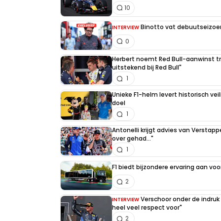
10
Binotto vat debuutseizoen
INTERVIEW
0
Meepraten? Dat kan! Je hoeft je alleen maa
Herbert noemt Red Bull-aanwinst tr
uitstekend bij Red Bull"
1
INLOGGEN
AANMELDEN
Unieke F1-helm levert historisch ve
doel
1
Antonelli krijgt advies van Verstap
over gehad..."
1
F1 biedt bijzondere ervaring aan voo
2
Verschoor onder de indruk
INTERVIEW
heel veel respect voor"
2