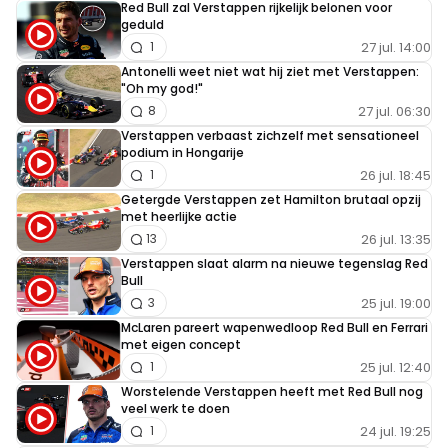
Red Bull zal Verstappen rijkelijk belonen voor
geduld
27 jul. 14:00
1
Antonelli weet niet wat hij ziet met Verstappen:
"Oh my god!"
27 jul. 06:30
8
Verstappen verbaast zichzelf met sensationeel
podium in Hongarije
26 jul. 18:45
1
Getergde Verstappen zet Hamilton brutaal opzij
met heerlijke actie
26 jul. 13:35
13
Verstappen slaat alarm na nieuwe tegenslag Red
Bull
25 jul. 19:00
3
McLaren pareert wapenwedloop Red Bull en Ferrari
met eigen concept
25 jul. 12:40
1
Worstelende Verstappen heeft met Red Bull nog
veel werk te doen
24 jul. 19:25
1