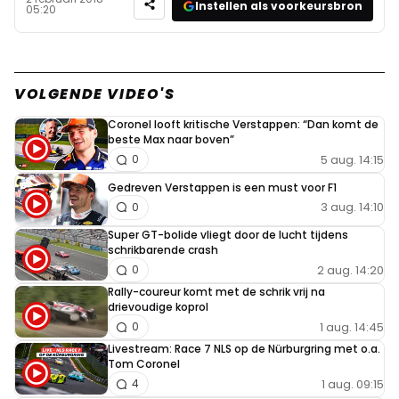
Instellen als voorkeursbron
05:20
VOLGENDE VIDEO'S
Coronel looft kritische Verstappen: “Dan komt de
beste Max naar boven”
5 aug. 14:15
0
Gedreven Verstappen is een must voor F1
3 aug. 14:10
0
Super GT-bolide vliegt door de lucht tijdens
schrikbarende crash
2 aug. 14:20
0
Rally-coureur komt met de schrik vrij na
drievoudige koprol
1 aug. 14:45
0
Livestream: Race 7 NLS op de Nürburgring met o.a.
Tom Coronel
1 aug. 09:15
4