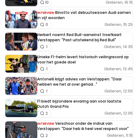
Gisteren, 16:15
10
Binotto vat debuutseizoen Audi samen
INTERVIEW
in vijf woorden
Gisteren, 15:25
0
Herbert noemt Red Bull-aanwinst troefkaart
Verstappen: "Past uitstekend bij Red Bull"
Gisteren, 14:35
1
Unieke F1-helm levert historisch veilingrecord op
voor het goede doel
Gisteren, 13:45
1
Antonelli krijgt advies van Verstappen: "Daar
hebben we het al over gehad..."
Gisteren, 12:55
1
F1 biedt bijzondere ervaring aan voor laatste
Dutch Grand Prix
Gisteren, 12:05
2
Verschoor onder de indruk van
INTERVIEW
Verstappen: "Daar heb ik heel veel respect voor"
Gisteren, 11:15
2