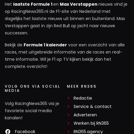
Het
laatste Formule 1
en
Max Verstappen
nieuws vind je
op RacingNews365.nl de F1-site van Nederland met
dagelijks het laatste nieuws uit binnen en buitenland. Max
Verstappen gaat in zijn Red Bull op jacht naar nieuwe
successen.
Bekijk de
Formule 1 kalender
voor een overzicht van alle
races, met uitgebreide informatie van de races en real-
time informatie. Wil je F1 op TV kijken bekijk dan het
complete overzicht!
VOLG ONS VIA SOCIAL
MEER RN365
MEDIA
Redactie
Volg RacingNews365 via je
Service & contact
favoriete social media
Adverteren
kanalen!
Werken bij RN365
Facebook
RN365.agency