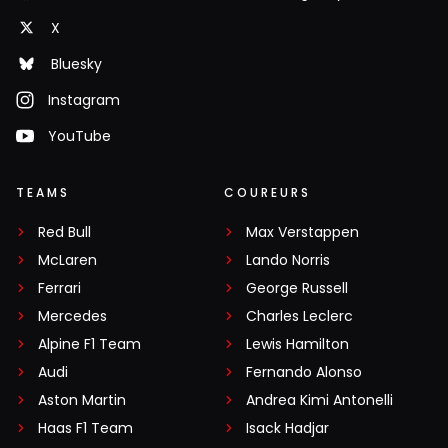
X
Bluesky
Instagram
YouTube
TEAMS
COUREURS
Red Bull
Max Verstappen
McLaren
Lando Norris
Ferrari
George Russell
Mercedes
Charles Leclerc
Alpine F1 Team
Lewis Hamilton
Audi
Fernando Alonso
Aston Martin
Andrea Kimi Antonelli
Haas F1 Team
Isack Hadjar