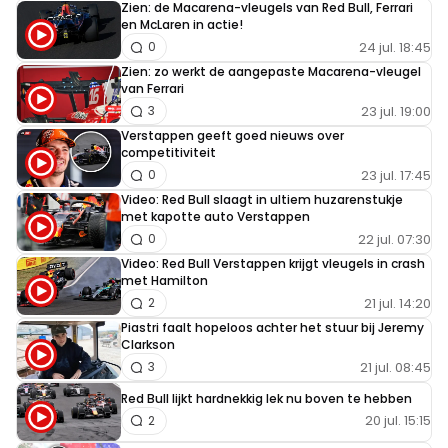
Zien: de Macarena-vleugels van Red Bull, Ferrari
en McLaren in actie!
24 jul. 18:45
0
Zien: zo werkt de aangepaste Macarena-vleugel
van Ferrari
23 jul. 19:00
3
Verstappen geeft goed nieuws over
competitiviteit
23 jul. 17:45
0
Video: Red Bull slaagt in ultiem huzarenstukje
met kapotte auto Verstappen
22 jul. 07:30
0
Video: Red Bull Verstappen krijgt vleugels in crash
met Hamilton
21 jul. 14:20
2
Piastri faalt hopeloos achter het stuur bij Jeremy
Clarkson
21 jul. 08:45
3
Red Bull lijkt hardnekkig lek nu boven te hebben
20 jul. 15:15
2