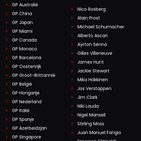
GP Australië
Nico Rosberg
GP China
Alain Prost
GP Japan
Michael Schumacher
GP Miami
Alberto Ascari
GP Canada
Ayrton Senna
GP Monaco
Gilles Villeneuve
GP Barcelona
James Hunt
GP Oostenrijk
Jackie Stewart
GP Groot-Brittannië
Mika Häkkinen
GP België
Jos Verstappen
GP Hongarije
Jim Clark
GP Nederland
Niki Lauda
GP Italië
Nigel Mansell
GP Spanje
Stirling Moss
GP Azerbeidzjan
Juan Manuel Fangio
GP Singapore