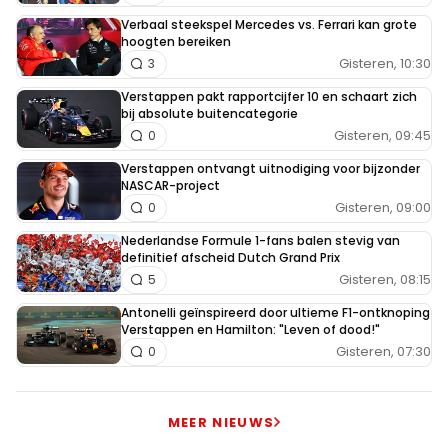
Verbaal steekspel Mercedes vs. Ferrari kan grote
hoogten bereiken
Gisteren, 10:30
3
Verstappen pakt rapportcijfer 10 en schaart zich
bij absolute buitencategorie
Gisteren, 09:45
0
Verstappen ontvangt uitnodiging voor bijzonder
NASCAR-project
Gisteren, 09:00
0
Nederlandse Formule 1-fans balen stevig van
definitief afscheid Dutch Grand Prix
Gisteren, 08:15
5
Antonelli geïnspireerd door ultieme F1-ontknoping
Verstappen en Hamilton: "Leven of dood!"
Gisteren, 07:30
0
MEER NIEUWS