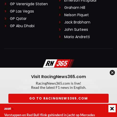
Emerson Fittipaldi
GP Verenigde Staten
Graham Hill
GP Las Vegas
Nelson Piquet
GP Qatar
Jack Brabham
GP Abu Dhabi
John Surtees
Mario Andretti
Visit RacingNews365.com
Disclaimer
Algemene voorwaarden
RacingNews365.com is live!
Privacy Policy
Created by On Your Marks
Read the latest F1 news in English.
Privacy manager
Kansspeluitingen
GO TO RACINGNEWS365.COM
© 2026 RacingNews365. Alle rechten voorbehouden
2026
Don't show again
Verstappen en Red Bull flink gehinderd in jacht op Mercedes