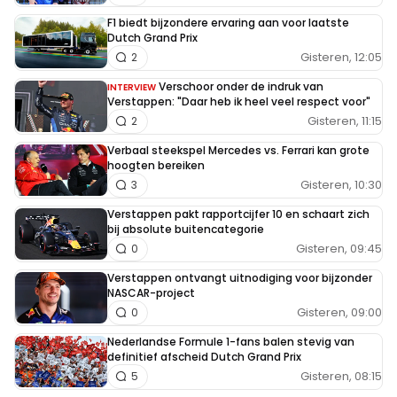
F1 biedt bijzondere ervaring aan voor laatste
Dutch Grand Prix
Gisteren, 12:05
2
Verschoor onder de indruk van
INTERVIEW
Verstappen: "Daar heb ik heel veel respect voor"
Gisteren, 11:15
2
Verbaal steekspel Mercedes vs. Ferrari kan grote
hoogten bereiken
Gisteren, 10:30
3
Verstappen pakt rapportcijfer 10 en schaart zich
bij absolute buitencategorie
Gisteren, 09:45
0
Verstappen ontvangt uitnodiging voor bijzonder
NASCAR-project
Gisteren, 09:00
0
Nederlandse Formule 1-fans balen stevig van
definitief afscheid Dutch Grand Prix
Gisteren, 08:15
5