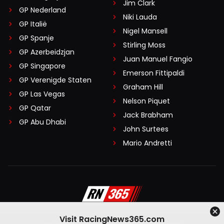
Jim Clark
GP Nederland
Niki Lauda
GP Italië
Nigel Mansell
GP Spanje
Stirling Moss
GP Azerbeidzjan
Juan Manuel Fangio
GP Singapore
Emerson Fittipaldi
GP Verenigde Staten
Graham Hill
GP Las Vegas
Nelson Piquet
GP Qatar
Jack Brabham
GP Abu Dhabi
John Surtees
Mario Andretti
Visit RacingNews365.com