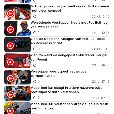
25 jul. 19:00
McLaren pareert wapenwedloop Red Bull en Ferrari
met eigen concept
25 jul. 12:40
1
Worstelende Verstappen heeft met Red Bull nog
veel werk te doen
24 jul. 19:25
1
Zien: de Macarena-vleugels van Red Bull, Ferrari
en McLaren in actie!
24 jul. 18:45
0
Zien: zo werkt de aangepaste Macarena-vleugel
van Ferrari
23 jul. 19:00
3
Verstappen geeft goed nieuws over
competitiviteit
23 jul. 17:45
0
Video: Red Bull slaagt in ultiem huzarenstukje
met kapotte auto Verstappen
22 jul. 07:30
0
Video: Red Bull Verstappen krijgt vleugels in crash
met Hamilton
2