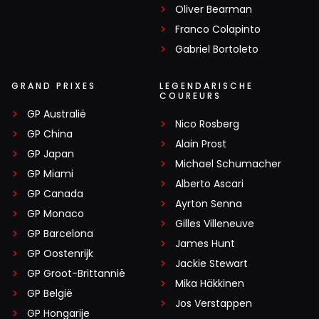
Oliver Bearman
Franco Colapinto
Gabriel Bortoleto
GRAND PRIXES
LEGENDARISCHE
COUREURS
GP Australië
Nico Rosberg
GP China
Alain Prost
GP Japan
Michael Schumacher
GP Miami
Alberto Ascari
GP Canada
Ayrton Senna
GP Monaco
Gilles Villeneuve
GP Barcelona
James Hunt
GP Oostenrijk
Jackie Stewart
GP Groot-Brittannië
Mika Häkkinen
GP België
Jos Verstappen
GP Hongarije