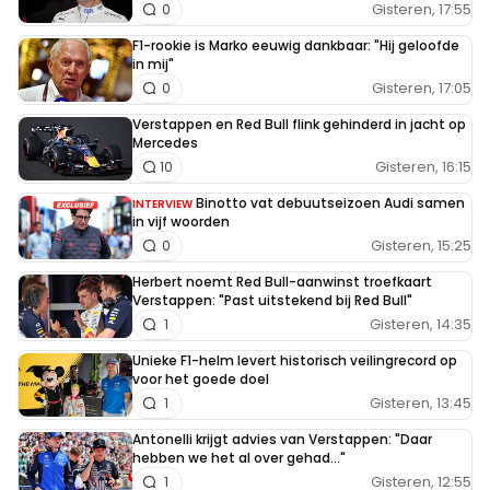
Gisteren, 17:55
0
F1-rookie is Marko eeuwig dankbaar: "Hij geloofde
in mij"
Gisteren, 17:05
0
Verstappen en Red Bull flink gehinderd in jacht op
Mercedes
Gisteren, 16:15
10
Binotto vat debuutseizoen Audi samen
INTERVIEW
in vijf woorden
Gisteren, 15:25
0
Herbert noemt Red Bull-aanwinst troefkaart
Verstappen: "Past uitstekend bij Red Bull"
Gisteren, 14:35
1
Unieke F1-helm levert historisch veilingrecord op
voor het goede doel
Gisteren, 13:45
1
Antonelli krijgt advies van Verstappen: "Daar
hebben we het al over gehad..."
Gisteren, 12:55
1