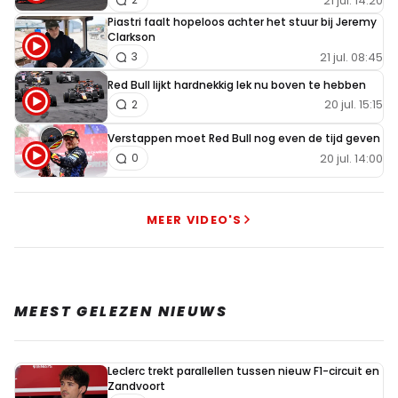
21 jul. 14:20
Piastri faalt hopeloos achter het stuur bij Jeremy
Clarkson
21 jul. 08:45
3
Red Bull lijkt hardnekkig lek nu boven te hebben
20 jul. 15:15
2
Verstappen moet Red Bull nog even de tijd geven
20 jul. 14:00
0
MEER VIDEO'S
MEEST GELEZEN NIEUWS
Leclerc trekt parallellen tussen nieuw F1-circuit en
Zandvoort