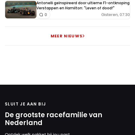
Antonelli geïnspireerd door ultieme F1-ontknoping
Verstappen en Hamilton: "Leven of dood!"
Gisteren, 07:30
0
MEER NIEUWS
SLUIT JE AAN BIJ
De grootste racefamilie van
Nederland
Ontdek welk pakket bij jou past