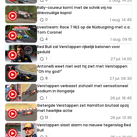
2 aug. 14:20
Rally-coureur komt met de schrik vrij na
drievoudige koprol
1 aug. 14:45
0
Livestream: Race 7 NLS op de Nürburgring met o.a.
Tom Coronel
1 aug. 09:15
4
Red Bull zal Verstappen rijkelijk belonen voor
geduld
27 jul. 14:00
1
Antonelli weet niet wat hij ziet met Verstappen:
"Oh my god!"
27 jul. 06:30
8
Verstappen verbaast zichzelf met sensationeel
podium in Hongarije
26 jul. 18:45
1
Getergde Verstappen zet Hamilton brutaal opzij
met heerlijke actie
26 jul. 13:35
13
Verstappen slaat alarm na nieuwe tegenslag Red
Bull
3