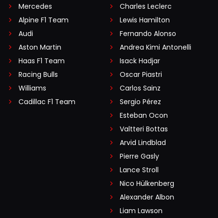
Mercedes
Charles Leclerc
Alpine F1 Team
Lewis Hamilton
Audi
Fernando Alonso
Aston Martin
Andrea Kimi Antonelli
Haas F1 Team
Isack Hadjar
Racing Bulls
Oscar Piastri
Williams
Carlos Sainz
Cadillac F1 Team
Sergio Pérez
Esteban Ocon
Valtteri Bottas
Arvid Lindblad
Pierre Gasly
Lance Stroll
Nico Hülkenberg
Alexander Albon
Liam Lawson