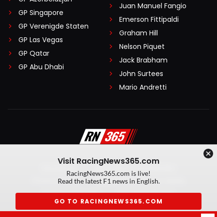
Juan Manuel Fangio
GP Singapore
Emerson Fittipaldi
GP Verenigde Staten
Graham Hill
GP Las Vegas
Nelson Piquet
GP Qatar
Jack Brabham
GP Abu Dhabi
John Surtees
Mario Andretti
Visit RacingNews365.com
Disclaimer
Algemene voorwaarden
RacingNews365.com is live!
Privacy Policy
Created by On Your Marks
Read the latest F1 news in English.
Privacy manager
Kansspeluitingen
GO TO RACINGNEWS365.COM
© 2026 RacingNews365. Alle rechten voorbehouden