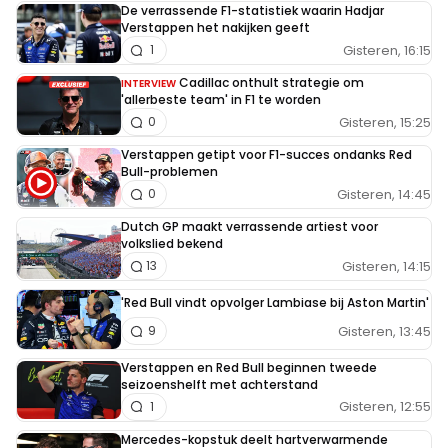
De verrassende F1-statistiek waarin Hadjar
Verstappen het nakijken geeft
Gisteren, 16:15
1
Cadillac onthult strategie om
INTERVIEW
'allerbeste team' in F1 te worden
Gisteren, 15:25
0
Verstappen getipt voor F1-succes ondanks Red
Bull-problemen
Gisteren, 14:45
0
Dutch GP maakt verrassende artiest voor
volkslied bekend
Gisteren, 14:15
13
'Red Bull vindt opvolger Lambiase bij Aston Martin'
Gisteren, 13:45
9
Verstappen en Red Bull beginnen tweede
seizoenshelft met achterstand
Gisteren, 12:55
1
Mercedes-kopstuk deelt hartverwarmende