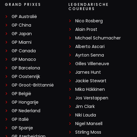
GRAND PRIXES
LEGENDARISCHE
COUREURS
GP Australië
Nico Rosberg
GP China
Alain Prost
GP Japan
Michael Schumacher
GP Miami
Alberto Ascari
GP Canada
Ayrton Senna
GP Monaco
Gilles Villeneuve
GP Barcelona
James Hunt
GP Oostenrijk
Jackie Stewart
GP Groot-Brittannië
Mika Häkkinen
GP België
Jos Verstappen
GP Hongarije
Jim Clark
GP Nederland
Niki Lauda
GP Italië
Nigel Mansell
GP Spanje
Stirling Moss
GP Azerbeidzjan