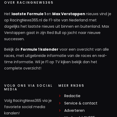
OVER RACINGNEWS365
Het
laatste Formule 1
en
Max Verstappen
nieuws vind je
op RacingNews365.nl de F1-site van Nederland met
dagelijks het laatste nieuws uit binnen en buitenland. Max
Verstappen gaat in zijn Red Bull op jacht naar nieuwe
successen.
Bekijk de
Formule 1 kalender
voor een overzicht van alle
races, met uitgebreide informatie van de races en real-
time informatie. Wil je F1 op TV kijken bekijk dan het
complete overzicht!
VOLG ONS VIA SOCIAL
MEER RN365
MEDIA
Redactie
Volg RacingNews365 via je
Service & contact
favoriete social media
Adverteren
kanalen!