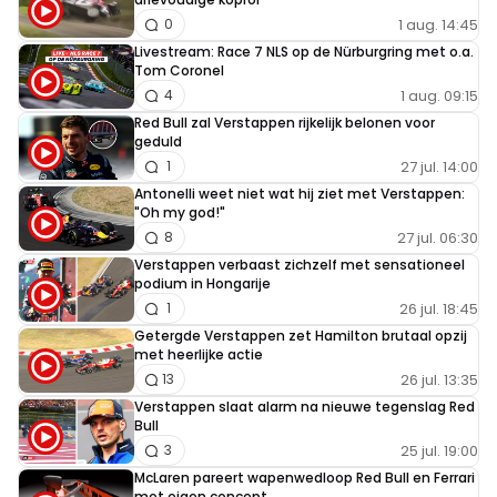
1 aug. 14:45
0
Livestream: Race 7 NLS op de Nürburgring met o.a.
Tom Coronel
1 aug. 09:15
4
Red Bull zal Verstappen rijkelijk belonen voor
geduld
27 jul. 14:00
1
Antonelli weet niet wat hij ziet met Verstappen:
"Oh my god!"
27 jul. 06:30
8
Verstappen verbaast zichzelf met sensationeel
podium in Hongarije
26 jul. 18:45
1
Getergde Verstappen zet Hamilton brutaal opzij
met heerlijke actie
26 jul. 13:35
13
Verstappen slaat alarm na nieuwe tegenslag Red
Bull
25 jul. 19:00
3
McLaren pareert wapenwedloop Red Bull en Ferrari
met eigen concept