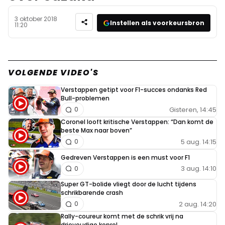
3 oktober 2018
Instellen als voorkeursbron
11:20
VOLGENDE VIDEO'S
Verstappen getipt voor F1-succes ondanks Red
Bull-problemen
Gisteren, 14:45
0
Coronel looft kritische Verstappen: “Dan komt de
beste Max naar boven”
5 aug. 14:15
0
Gedreven Verstappen is een must voor F1
3 aug. 14:10
0
Super GT-bolide vliegt door de lucht tijdens
schrikbarende crash
2 aug. 14:20
0
Rally-coureur komt met de schrik vrij na
drievoudige koprol