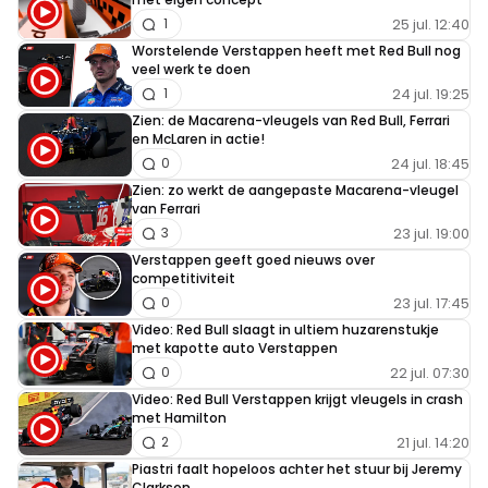
25 jul. 12:40
1
Worstelende Verstappen heeft met Red Bull nog
veel werk te doen
24 jul. 19:25
1
Zien: de Macarena-vleugels van Red Bull, Ferrari
en McLaren in actie!
24 jul. 18:45
0
Zien: zo werkt de aangepaste Macarena-vleugel
van Ferrari
23 jul. 19:00
3
Verstappen geeft goed nieuws over
competitiviteit
23 jul. 17:45
0
Video: Red Bull slaagt in ultiem huzarenstukje
met kapotte auto Verstappen
22 jul. 07:30
0
Video: Red Bull Verstappen krijgt vleugels in crash
met Hamilton
21 jul. 14:20
2
Piastri faalt hopeloos achter het stuur bij Jeremy
Clarkson