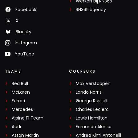
Werken bij RN365
Facebook
RN365.agency
X
Bluesky
Instagram
YouTube
TEAMS
COUREURS
Red Bull
Max Verstappen
McLaren
Lando Norris
Ferrari
George Russell
Mercedes
Charles Leclerc
Alpine F1 Team
Lewis Hamilton
Audi
Fernando Alonso
Aston Martin
Andrea Kimi Antonelli