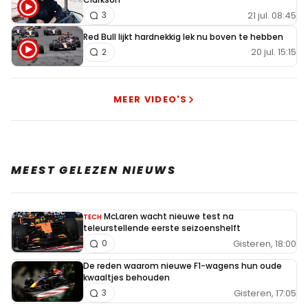
21 jul. 08:45
3
Red Bull lijkt hardnekkig lek nu boven te hebben
20 jul. 15:15
2
MEER VIDEO'S
MEEST GELEZEN NIEUWS
McLaren wacht nieuwe test na
TECH
teleurstellende eerste seizoenshelft
Gisteren, 18:00
0
De reden waarom nieuwe F1-wagens hun oude
kwaaltjes behouden
Gisteren, 17:05
3