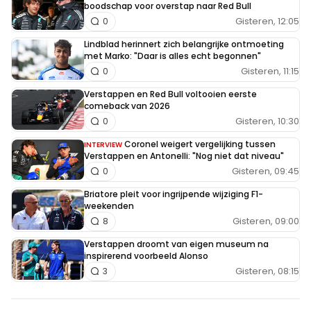
boodschap voor overstap naar Red Bull
Gisteren, 12:05
0
Lindblad herinnert zich belangrijke ontmoeting
met Marko: "Daar is alles echt begonnen"
Gisteren, 11:15
0
Verstappen en Red Bull voltooien eerste
comeback van 2026
Gisteren, 10:30
0
Coronel weigert vergelijking tussen
INTERVIEW
Verstappen en Antonelli: "Nog niet dat niveau"
Gisteren, 09:45
0
Briatore pleit voor ingrijpende wijziging F1-
weekenden
Gisteren, 09:00
8
Verstappen droomt van eigen museum na
inspirerend voorbeeld Alonso
Gisteren, 08:15
3