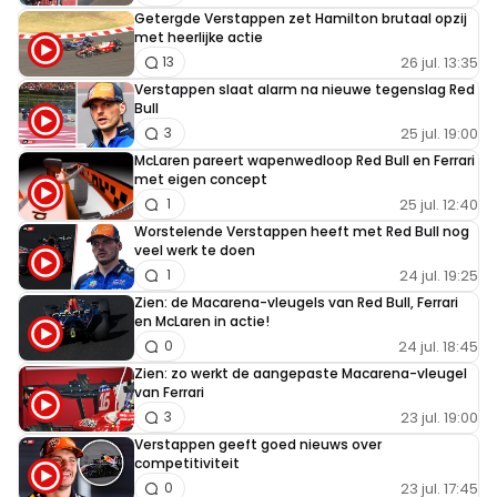
Getergde Verstappen zet Hamilton brutaal opzij
met heerlijke actie
26 jul. 13:35
13
Verstappen slaat alarm na nieuwe tegenslag Red
Bull
25 jul. 19:00
3
McLaren pareert wapenwedloop Red Bull en Ferrari
met eigen concept
25 jul. 12:40
1
Worstelende Verstappen heeft met Red Bull nog
veel werk te doen
24 jul. 19:25
1
Zien: de Macarena-vleugels van Red Bull, Ferrari
en McLaren in actie!
24 jul. 18:45
0
Zien: zo werkt de aangepaste Macarena-vleugel
van Ferrari
23 jul. 19:00
3
Verstappen geeft goed nieuws over
competitiviteit
23 jul. 17:45
0