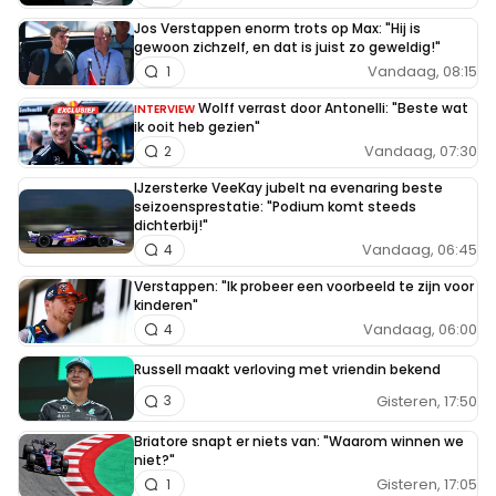
Jos Verstappen enorm trots op Max: "Hij is
gewoon zichzelf, en dat is juist zo geweldig!"
Vandaag, 08:15
1
Wolff verrast door Antonelli: "Beste wat
INTERVIEW
ik ooit heb gezien"
Vandaag, 07:30
2
IJzersterke VeeKay jubelt na evenaring beste
seizoensprestatie: "Podium komt steeds
dichterbij!"
Vandaag, 06:45
4
Verstappen: "Ik probeer een voorbeeld te zijn voor
kinderen"
Vandaag, 06:00
4
Russell maakt verloving met vriendin bekend
Gisteren, 17:50
3
Briatore snapt er niets van: "Waarom winnen we
niet?"
Gisteren, 17:05
1