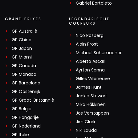
Gabriel Bortoleto
GRAND PRIXES
LEGENDARISCHE
COUREURS
GP Australië
Nico Rosberg
GP China
Alain Prost
GP Japan
Michael Schumacher
GP Miami
Alberto Ascari
GP Canada
Ayrton Senna
GP Monaco
Gilles Villeneuve
GP Barcelona
James Hunt
GP Oostenrijk
Jackie Stewart
GP Groot-Brittannië
Mika Häkkinen
GP België
Jos Verstappen
GP Hongarije
Jim Clark
GP Nederland
Niki Lauda
GP Italië