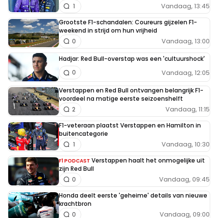
Vandaag, 13:45
1
Grootste F1-schandalen: Coureurs gijzelen F1-
weekend in strijd om hun vrijheid
Vandaag, 13:00
0
Hadjar: Red Bull-overstap was een 'cultuurshock'
Vandaag, 12:05
0
Verstappen en Red Bull ontvangen belangrijk F1-
voordeel na matige eerste seizoenshelft
Vandaag, 11:15
2
F1-veteraan plaatst Verstappen en Hamilton in
buitencategorie
Vandaag, 10:30
1
Verstappen haalt het onmogelijke uit
F1 PODCAST
zijn Red Bull
Vandaag, 09:45
0
Honda deelt eerste 'geheime' details van nieuwe
krachtbron
Vandaag, 09:00
0