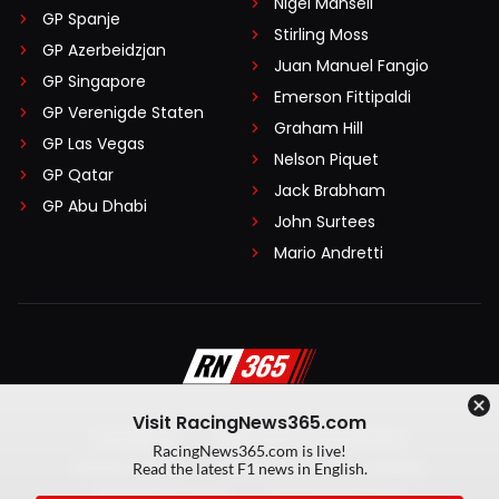
Nigel Mansell
GP Spanje
Stirling Moss
GP Azerbeidzjan
Juan Manuel Fangio
GP Singapore
Emerson Fittipaldi
GP Verenigde Staten
Graham Hill
GP Las Vegas
Nelson Piquet
GP Qatar
Jack Brabham
GP Abu Dhabi
John Surtees
Mario Andretti
Visit RacingNews365.com
Disclaimer
Algemene voorwaarden
RacingNews365.com is live!
Privacy Policy
Created by On Your Marks
Read the latest F1 news in English.
Privacy manager
Kansspeluitingen