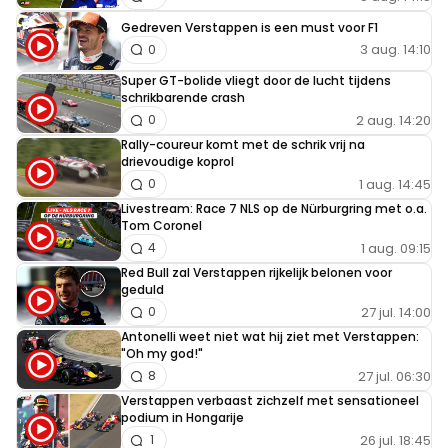
Gedreven Verstappen is een must voor F1
3 aug. 14:10
0
Super GT-bolide vliegt door de lucht tijdens
schrikbarende crash
2 aug. 14:20
0
Rally-coureur komt met de schrik vrij na
drievoudige koprol
1 aug. 14:45
0
Livestream: Race 7 NLS op de Nürburgring met o.a.
Tom Coronel
1 aug. 09:15
4
Red Bull zal Verstappen rijkelijk belonen voor
geduld
27 jul. 14:00
0
Antonelli weet niet wat hij ziet met Verstappen:
"Oh my god!"
27 jul. 06:30
8
Verstappen verbaast zichzelf met sensationeel
podium in Hongarije
26 jul. 18:45
1