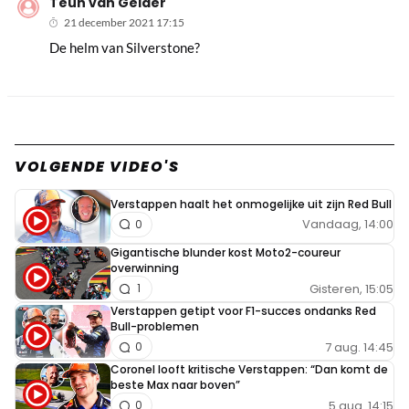
Teun van Gelder
21 december 2021 17:15
De helm van Silverstone?
VOLGENDE VIDEO'S
Verstappen haalt het onmogelijke uit zijn Red Bull
Vandaag, 14:00
0
Gigantische blunder kost Moto2-coureur
overwinning
Gisteren, 15:05
1
Verstappen getipt voor F1-succes ondanks Red
Bull-problemen
7 aug. 14:45
0
Coronel looft kritische Verstappen: “Dan komt de
beste Max naar boven”
5 aug. 14:15
0