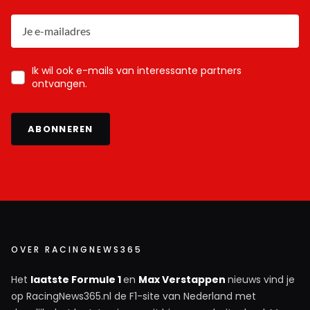
Ik wil ook e-mails van interessante partners
ontvangen.
ABONNEREN
OVER RACINGNEWS365
Het
laatste Formule 1
en
Max Verstappen
nieuws vind je
op RacingNews365.nl de F1-site van Nederland met