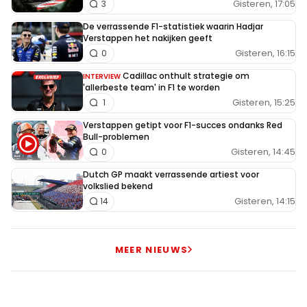
Gisteren, 17:05
3
De verrassende F1-statistiek waarin Hadjar
Verstappen het nakijken geeft
Gisteren, 16:15
0
Cadillac onthult strategie om
INTERVIEW
'allerbeste team' in F1 te worden
Gisteren, 15:25
1
Verstappen getipt voor F1-succes ondanks Red
Bull-problemen
Gisteren, 14:45
0
Dutch GP maakt verrassende artiest voor
volkslied bekend
Gisteren, 14:15
14
MEER NIEUWS