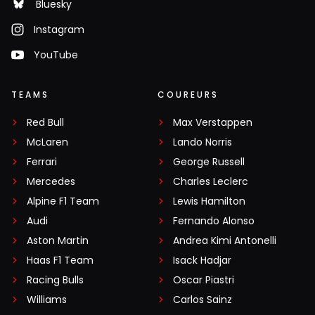
Bluesky
Instagram
YouTube
TEAMS
COUREURS
Red Bull
Max Verstappen
McLaren
Lando Norris
Ferrari
George Russell
Mercedes
Charles Leclerc
Alpine F1 Team
Lewis Hamilton
Audi
Fernando Alonso
Aston Martin
Andrea Kimi Antonelli
Haas F1 Team
Isack Hadjar
Racing Bulls
Oscar Piastri
Williams
Carlos Sainz