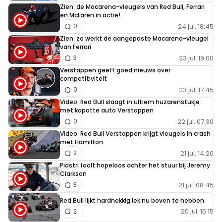
Zien: de Macarena-vleugels van Red Bull, Ferrari
en McLaren in actie!
24 jul. 18:45
0
Zien: zo werkt de aangepaste Macarena-vleugel
van Ferrari
23 jul. 19:00
3
Verstappen geeft goed nieuws over
competitiviteit
23 jul. 17:45
0
Video: Red Bull slaagt in ultiem huzarenstukje
met kapotte auto Verstappen
22 jul. 07:30
0
Video: Red Bull Verstappen krijgt vleugels in crash
met Hamilton
21 jul. 14:20
2
Piastri faalt hopeloos achter het stuur bij Jeremy
Clarkson
21 jul. 08:45
3
Red Bull lijkt hardnekkig lek nu boven te hebben
20 jul. 15:15
2