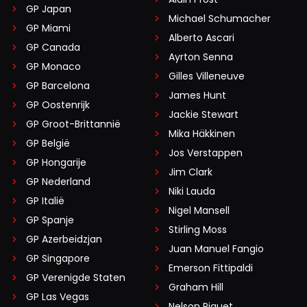
GP Japan
Michael Schumacher
GP Miami
Alberto Ascari
GP Canada
Ayrton Senna
GP Monaco
Gilles Villeneuve
GP Barcelona
James Hunt
GP Oostenrijk
Jackie Stewart
GP Groot-Brittannië
Mika Häkkinen
GP België
Jos Verstappen
GP Hongarije
Jim Clark
GP Nederland
Niki Lauda
GP Italië
Nigel Mansell
GP Spanje
Stirling Moss
GP Azerbeidzjan
Juan Manuel Fangio
GP Singapore
Emerson Fittipaldi
GP Verenigde Staten
Graham Hill
GP Las Vegas
Nelson Piquet