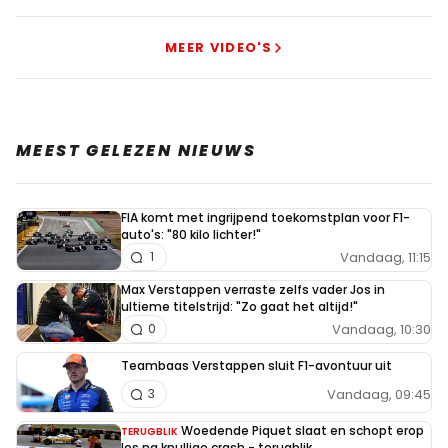
MEER VIDEO'S
MEEST GELEZEN NIEUWS
FIA komt met ingrijpend toekomstplan voor F1-
auto's: "80 kilo lichter!"
Vandaag, 11:15
1
Max Verstappen verraste zelfs vader Jos in
ultieme titelstrijd: "Zo gaat het altijd!"
Vandaag, 10:30
0
Teambaas Verstappen sluit F1-avontuur uit
Vandaag, 09:45
3
Woedende Piquet slaat en schopt erop
TERUGBLIK
los na knullige crash - terugblik