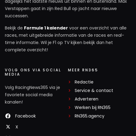
dagelijks het laatste nieuws uit binnen en buitenland. Max
Verstappen gaat in zijn Red Bull op jacht naar nieuwe
successen.
Bekijk de
Formule 1 kalender
voor een overzicht van alle
races, met uitgebreide informatie van de races en real-
time informatie. Wil je F1 op TV kijken bekijk dan het
complete overzicht!
VOLG ONS VIA SOCIAL
MEER RN365
MEDIA
Redactie
Volg RacingNews365 via je
Service & contact
favoriete social media
Adverteren
kanalen!
Werken bij RN365
Facebook
RN365.agency
X