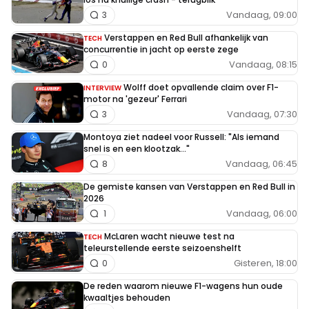
Vandaag, 09:00
3
Verstappen en Red Bull afhankelijk van
TECH
concurrentie in jacht op eerste zege
Vandaag, 08:15
0
Wolff doet opvallende claim over F1-
INTERVIEW
motor na 'gezeur' Ferrari
Vandaag, 07:30
3
Montoya ziet nadeel voor Russell: "Als iemand
snel is en een klootzak..."
Vandaag, 06:45
8
De gemiste kansen van Verstappen en Red Bull in
2026
Vandaag, 06:00
1
McLaren wacht nieuwe test na
TECH
teleurstellende eerste seizoenshelft
Gisteren, 18:00
0
De reden waarom nieuwe F1-wagens hun oude
kwaaltjes behouden