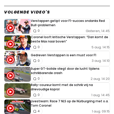
VOLGENDE VIDEO'S
Verstappen getipt voor F1-succes ondanks Red
Bull-problemen
Gisteren, 14:45
0
Coronel looft kritische Verstappen: “Dan komt de
beste Max naar boven”
5 aug. 14:15
0
Gedreven Verstappen is een must voor F1
3 aug. 14:10
0
Super GT-bolide vliegt door de lucht tijdens
schrikbarende crash
2 aug. 14:20
0
Rally-coureur komt met de schrik vrij na
drievoudige koprol
1 aug. 14:45
0
Livestream: Race 7 NLS op de Nürburgring met o.a.
Tom Coronel
1 aug. 09:15
4