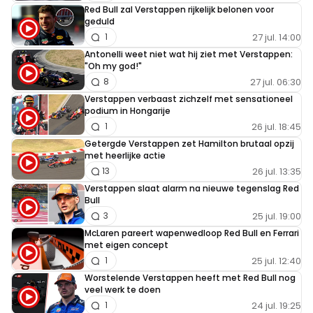
Red Bull zal Verstappen rijkelijk belonen voor
geduld
27 jul. 14:00
1
Antonelli weet niet wat hij ziet met Verstappen:
"Oh my god!"
27 jul. 06:30
8
Verstappen verbaast zichzelf met sensationeel
podium in Hongarije
26 jul. 18:45
1
Getergde Verstappen zet Hamilton brutaal opzij
met heerlijke actie
26 jul. 13:35
13
Verstappen slaat alarm na nieuwe tegenslag Red
Bull
25 jul. 19:00
3
McLaren pareert wapenwedloop Red Bull en Ferrari
met eigen concept
25 jul. 12:40
1
Worstelende Verstappen heeft met Red Bull nog
veel werk te doen
24 jul. 19:25
1