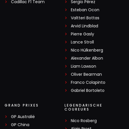
Cadillac F1 Team
Sergio Pérez
Esteban Ocon
Valtteri Bottas
Arvid Lindblad
Pierre Gasly
Lance Stroll
Nico Hülkenberg
Alexander Albon
Liam Lawson
Oliver Bearman
Franco Colapinto
Gabriel Bortoleto
GRAND PRIXES
LEGENDARISCHE
COUREURS
GP Australië
Nico Rosberg
GP China
Alain Prost