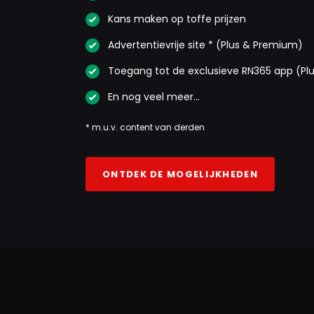
Kans maken op toffe prijzen
Advertentievrije site * (Plus & Premium)
Toegang tot de exclusieve RN365 app (Pl
En nog veel meer…
* m.u.v. content van derden
ONTDEK DE MOGELIJKHEDEN