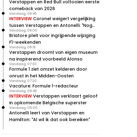
Verstappen en Red Bull voltooien eerste
vleugels in crash met Hamilton
comeback van 2026
21 jul. 14:20
2
Vandaag, 09:45
Piastri faalt hopeloos achter het
INTERVIEW
Coronel weigert vergelijking
stuur bij Jeremy Clarkson
tussen Verstappen en Antonelli: "Nog
21 jul. 08:45
3
Vandaag, 09:00
niet dat niveau"
Briatore pleit voor ingrijpende wijziging
Red Bull lijkt hardnekkig lek nu
boven te hebben
F1-weekenden
Vandaag, 08:15
20 jul. 15:15
2
Verstappen droomt van eigen museum
Verstappen moet Red Bull nog
na inspirerend voorbeeld Alonso
even de tijd geven
Vandaag, 07:30
20 jul. 14:00
0
Formule 1 ziet omzet kelderen door
onrust in het Midden-Oosten
Vandaag, 07:20
Vacature: Formule 1-redacteur
Vandaag, 06:45
INTERVIEW
Verstappen verklaart geloof
in opkomende Belgische superster
Vandaag, 06:00
Antonelli leert van Verstappen en
Hamilton: "Al wil ik dat ook bereiken"