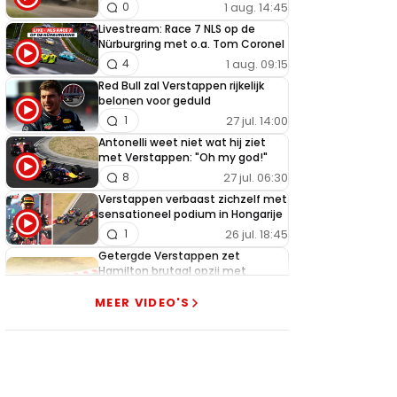
1 aug. 14:45
0
Livestream: Race 7 NLS op de
Nürburgring met o.a. Tom Coronel
1 aug. 09:15
4
Red Bull zal Verstappen rijkelijk
belonen voor geduld
27 jul. 14:00
1
Antonelli weet niet wat hij ziet
met Verstappen: "Oh my god!"
27 jul. 06:30
8
Verstappen verbaast zichzelf met
sensationeel podium in Hongarije
26 jul. 18:45
1
Getergde Verstappen zet
Hamilton brutaal opzij met
heerlijke actie
MEER VIDEO'S
26 jul. 13:35
13
Verstappen slaat alarm na nieuwe
tegenslag Red Bull
25 jul. 19:00
3
McLaren pareert wapenwedloop