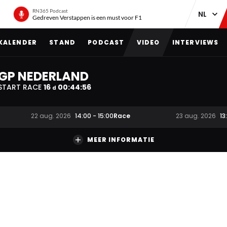
RN365 Podcast
Gedreven Verstappen is een must voor F1
KALENDER
STAND
PODCAST
VIDEO
INTERVIEWS
GP NEDERLAND
START RACE
16
00
:
44
:
55
d
Race
22 aug. 2026
14:00
-
15:00
23 aug. 2026
13
MEER INFORMATIE