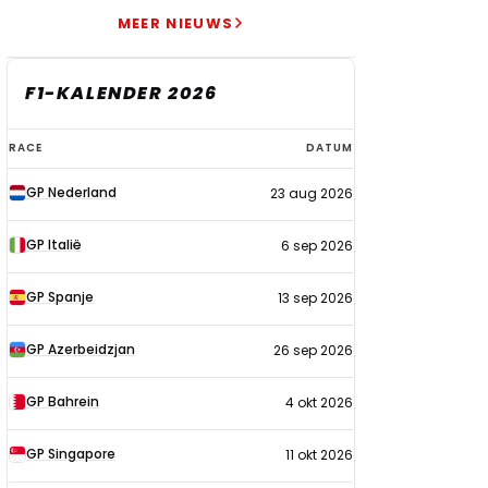
MEER NIEUWS
F1-KALENDER 2026
F1-
RACE
DATUM
kalender
GP Nederland
23 aug 2026
2026
GP Italië
6 sep 2026
GP Spanje
13 sep 2026
GP Azerbeidzjan
26 sep 2026
GP Bahrein
4 okt 2026
GP Singapore
11 okt 2026