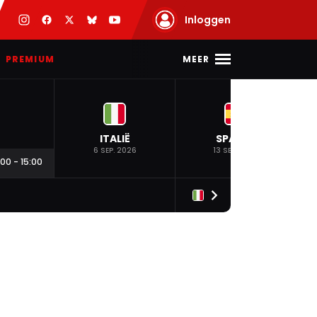
Inloggen
MEER
PREMIUM
ITALIË
SPANJE
6 SEP. 2026
13 SEP. 2026
:00
-
15:00