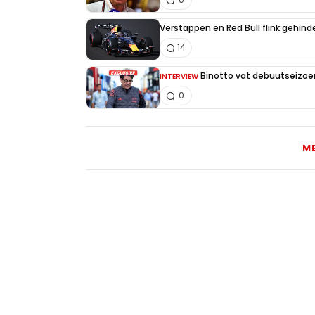
Verstappen en Red Bull flink gehind
14
Binotto vat debuutseizoen
INTERVIEW
0
M