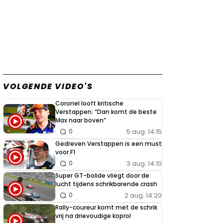
VOLGENDE VIDEO'S
Coronel looft kritische
Verstappen: “Dan komt de beste
Max naar boven”
5 aug. 14:15
0
Gedreven Verstappen is een must
voor F1
3 aug. 14:10
0
Super GT-bolide vliegt door de
lucht tijdens schrikbarende crash
2 aug. 14:20
0
Rally-coureur komt met de schrik
vrij na drievoudige koprol