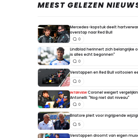
MEEST GELEZEN NIEUW
Mercedes-kopstuk deelt hartverw
overstap naar Red Bull
0
Lindblad herinnert zich belangrijke
is alles echt begonnen"
0
Verstappen en Red Bull voltooien 
0
Coronel weigert vergelijk
INTERVIEW
Antonelli: "Nog niet dat niveau"
0
Briatore pleit voor ingrijpende wijz
5
Verstappen droomt van eigen muse