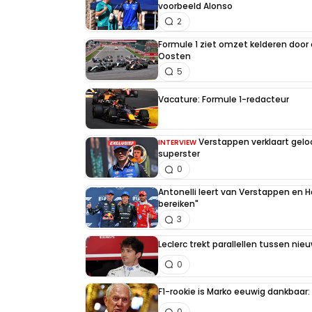
voorbeeld Alonso
2
Formule 1 ziet omzet kelderen door
Oosten
5
Vacature: Formule 1-redacteur
Verstappen verklaart gel
INTERVIEW
superster
0
Antonelli leert van Verstappen en Ha
bereiken"
3
Leclerc trekt parallellen tussen nie
0
F1-rookie is Marko eeuwig dankbaar: "
0