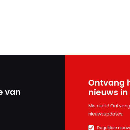
Ontvang h
e van
nieuws in
Mis niets! Ontvang
nieuwsupdates.
Dagelijkse nieu