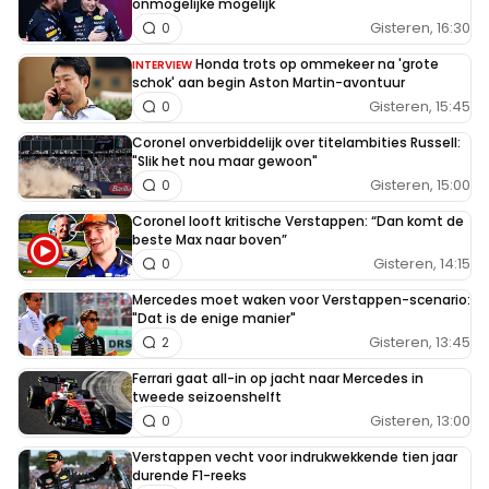
onmogelijke mogelijk
Gisteren, 16:30
0
Honda trots op ommekeer na 'grote
INTERVIEW
schok' aan begin Aston Martin-avontuur
Gisteren, 15:45
0
Coronel onverbiddelijk over titelambities Russell:
"Slik het nou maar gewoon"
Gisteren, 15:00
0
Coronel looft kritische Verstappen: “Dan komt de
beste Max naar boven”
Gisteren, 14:15
0
Mercedes moet waken voor Verstappen-scenario:
"Dat is de enige manier"
Gisteren, 13:45
2
Ferrari gaat all-in op jacht naar Mercedes in
tweede seizoenshelft
Gisteren, 13:00
0
Verstappen vecht voor indrukwekkende tien jaar
durende F1-reeks