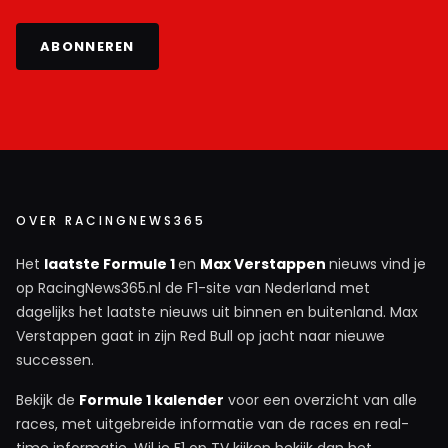
ABONNEREN
OVER RACINGNEWS365
Het
laatste Formule 1
en
Max Verstappen
nieuws vind je
op RacingNews365.nl de F1-site van Nederland met
dagelijks het laatste nieuws uit binnen en buitenland. Max
Verstappen gaat in zijn Red Bull op jacht naar nieuwe
successen.
Bekijk de
Formule 1 kalender
voor een overzicht van alle
races, met uitgebreide informatie van de races en real-
time informatie. Wil je F1 op TV kijken bekijk dan het