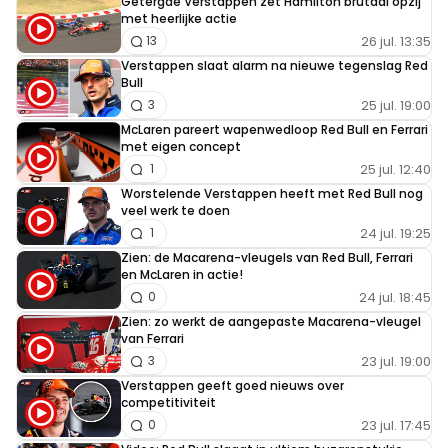
Getergde Verstappen zet Hamilton brutaal opzij
met heerlijke actie
26 jul. 13:35
13
Verstappen slaat alarm na nieuwe tegenslag Red
Bull
25 jul. 19:00
3
McLaren pareert wapenwedloop Red Bull en Ferrari
met eigen concept
25 jul. 12:40
1
Worstelende Verstappen heeft met Red Bull nog
veel werk te doen
24 jul. 19:25
1
Zien: de Macarena-vleugels van Red Bull, Ferrari
en McLaren in actie!
24 jul. 18:45
0
Zien: zo werkt de aangepaste Macarena-vleugel
van Ferrari
23 jul. 19:00
3
Verstappen geeft goed nieuws over
competitiviteit
23 jul. 17:45
0