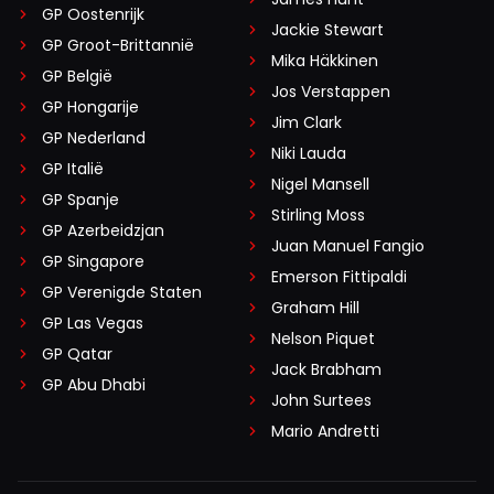
GP Oostenrijk
Jackie Stewart
GP Groot-Brittannië
Mika Häkkinen
GP België
Jos Verstappen
GP Hongarije
Jim Clark
GP Nederland
Niki Lauda
GP Italië
Nigel Mansell
GP Spanje
Stirling Moss
GP Azerbeidzjan
Juan Manuel Fangio
GP Singapore
Emerson Fittipaldi
GP Verenigde Staten
Graham Hill
GP Las Vegas
Nelson Piquet
GP Qatar
Jack Brabham
GP Abu Dhabi
John Surtees
Mario Andretti