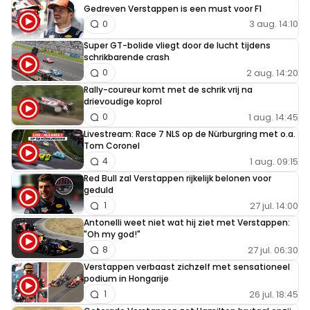
Gedreven Verstappen is een must voor F1
3 aug. 14:10
0
Super GT-bolide vliegt door de lucht tijdens
schrikbarende crash
2 aug. 14:20
0
Rally-coureur komt met de schrik vrij na
drievoudige koprol
1 aug. 14:45
0
Livestream: Race 7 NLS op de Nürburgring met o.a.
Tom Coronel
1 aug. 09:15
4
Red Bull zal Verstappen rijkelijk belonen voor
geduld
27 jul. 14:00
1
Antonelli weet niet wat hij ziet met Verstappen:
"Oh my god!"
27 jul. 06:30
8
Verstappen verbaast zichzelf met sensationeel
podium in Hongarije
26 jul. 18:45
1