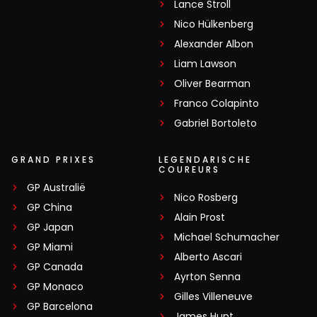
Lance Stroll
Nico Hülkenberg
Alexander Albon
Liam Lawson
Oliver Bearman
Franco Colapinto
Gabriel Bortoleto
GRAND PRIXES
LEGENDARISCHE
COUREURS
GP Australië
Nico Rosberg
GP China
Alain Prost
GP Japan
Michael Schumacher
GP Miami
Alberto Ascari
GP Canada
Ayrton Senna
GP Monaco
Gilles Villeneuve
GP Barcelona
James Hunt