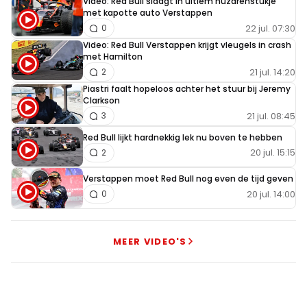
Video: Red Bull slaagt in ultiem huzarenstukje
met kapotte auto Verstappen
22 jul. 07:30
0
Video: Red Bull Verstappen krijgt vleugels in crash
met Hamilton
21 jul. 14:20
2
Piastri faalt hopeloos achter het stuur bij Jeremy
Clarkson
21 jul. 08:45
3
Red Bull lijkt hardnekkig lek nu boven te hebben
20 jul. 15:15
2
Verstappen moet Red Bull nog even de tijd geven
20 jul. 14:00
0
MEER VIDEO'S