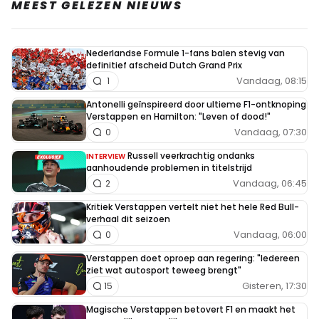
MEEST GELEZEN NIEUWS
Nederlandse Formule 1-fans balen stevig van
definitief afscheid Dutch Grand Prix
Vandaag, 08:15
1
Antonelli geïnspireerd door ultieme F1-ontknoping
Verstappen en Hamilton: "Leven of dood!"
Vandaag, 07:30
0
Russell veerkrachtig ondanks
INTERVIEW
aanhoudende problemen in titelstrijd
Vandaag, 06:45
2
Kritiek Verstappen vertelt niet het hele Red Bull-
verhaal dit seizoen
Vandaag, 06:00
0
Verstappen doet oproep aan regering: "Iedereen
ziet wat autosport teweeg brengt"
Gisteren, 17:30
15
Magische Verstappen betovert F1 en maakt het