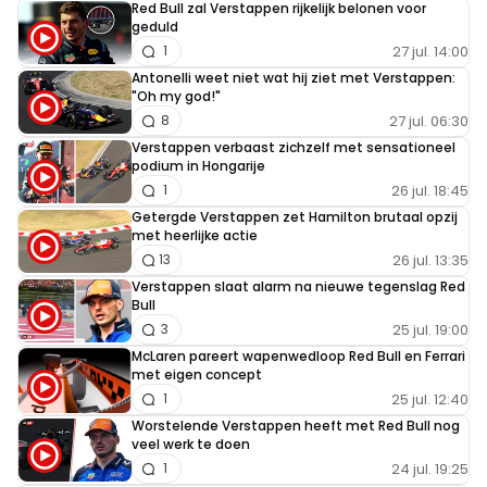
Red Bull zal Verstappen rijkelijk belonen voor
geduld
27 jul. 14:00
1
Antonelli weet niet wat hij ziet met Verstappen:
"Oh my god!"
27 jul. 06:30
8
Verstappen verbaast zichzelf met sensationeel
podium in Hongarije
26 jul. 18:45
1
Getergde Verstappen zet Hamilton brutaal opzij
met heerlijke actie
26 jul. 13:35
13
Verstappen slaat alarm na nieuwe tegenslag Red
Bull
25 jul. 19:00
3
McLaren pareert wapenwedloop Red Bull en Ferrari
met eigen concept
25 jul. 12:40
1
Worstelende Verstappen heeft met Red Bull nog
veel werk te doen
24 jul. 19:25
1