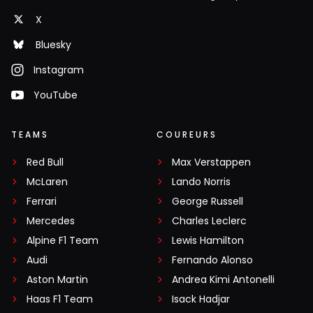
X
Bluesky
Instagram
YouTube
TEAMS
COUREURS
Red Bull
Max Verstappen
McLaren
Lando Norris
Ferrari
George Russell
Mercedes
Charles Leclerc
Alpine F1 Team
Lewis Hamilton
Audi
Fernando Alonso
Aston Martin
Andrea Kimi Antonelli
Haas F1 Team
Isack Hadjar