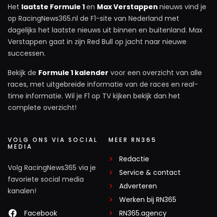
Het
laatste Formule 1
en
Max Verstappen
nieuws vind je
op RacingNews365.nl de F1-site van Nederland met
dagelijks het laatste nieuws uit binnen en buitenland. Max
Verstappen gaat in zijn Red Bull op jacht naar nieuwe
successen.
Bekijk de
Formule 1 kalender
voor een overzicht van alle
races, met uitgebreide informatie van de races en real-
time informatie. Wil je F1 op TV kijken bekijk dan het
complete overzicht!
VOLG ONS VIA SOCIAL
MEER RN365
MEDIA
Redactie
Volg RacingNews365 via je
Service & contact
favoriete social media
Adverteren
kanalen!
Werken bij RN365
Facebook
RN365.agency