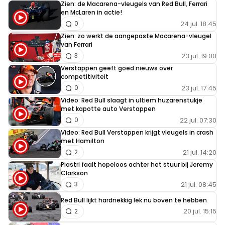
Zien: de Macarena-vleugels van Red Bull, Ferrari
en McLaren in actie!
24 jul. 18:45
0
Zien: zo werkt de aangepaste Macarena-vleugel
van Ferrari
23 jul. 19:00
3
Verstappen geeft goed nieuws over
competitiviteit
23 jul. 17:45
0
Video: Red Bull slaagt in ultiem huzarenstukje
met kapotte auto Verstappen
22 jul. 07:30
0
Video: Red Bull Verstappen krijgt vleugels in crash
met Hamilton
21 jul. 14:20
2
Piastri faalt hopeloos achter het stuur bij Jeremy
Clarkson
21 jul. 08:45
3
Red Bull lijkt hardnekkig lek nu boven te hebben
20 jul. 15:15
2