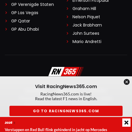
Emerson Fittipaldi
GP Verenigde Staten
Graham Hill
GP Las Vegas
Nelson Piquet
GP Qatar
Jack Brabham
GP Abu Dhabi
John Surtees
Mario Andretti
Visit RacingNews365.com
Disclaimer
Algemene voorwaarden
RacingNews365.com is live!
Privacy Policy
Created by On Your Marks
Read the latest F1 news in English.
Privacy manager
Kansspeluitingen
GO TO RACINGNEWS365.COM
© 2026 RacingNews365. Alle rechten voorbehouden
2026
Don't show again
Verstappen en Red Bull flink gehinderd in jacht op Mercedes