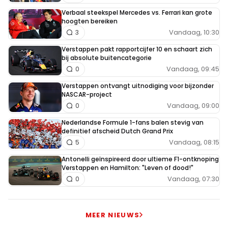
Verbaal steekspel Mercedes vs. Ferrari kan grote
hoogten bereiken
Vandaag, 10:30
3
Verstappen pakt rapportcijfer 10 en schaart zich
bij absolute buitencategorie
Vandaag, 09:45
0
Verstappen ontvangt uitnodiging voor bijzonder
NASCAR-project
Vandaag, 09:00
0
Nederlandse Formule 1-fans balen stevig van
definitief afscheid Dutch Grand Prix
Vandaag, 08:15
5
Antonelli geïnspireerd door ultieme F1-ontknoping
Verstappen en Hamilton: "Leven of dood!"
Vandaag, 07:30
0
MEER NIEUWS