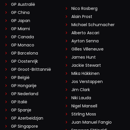
GP Australië
Nico Rosberg
GP China
Alain Prost
GP Japan
Michael Schumacher
GP Miami
Alberto Ascari
GP Canada
Ayrton Senna
GP Monaco
Gilles Villeneuve
GP Barcelona
James Hunt
GP Oostenrijk
Jackie Stewart
GP Groot-Brittannië
Mika Häkkinen
GP België
Jos Verstappen
GP Hongarije
Jim Clark
GP Nederland
Niki Lauda
GP Italië
Nigel Mansell
GP Spanje
Stirling Moss
GP Azerbeidzjan
Juan Manuel Fangio
GP Singapore