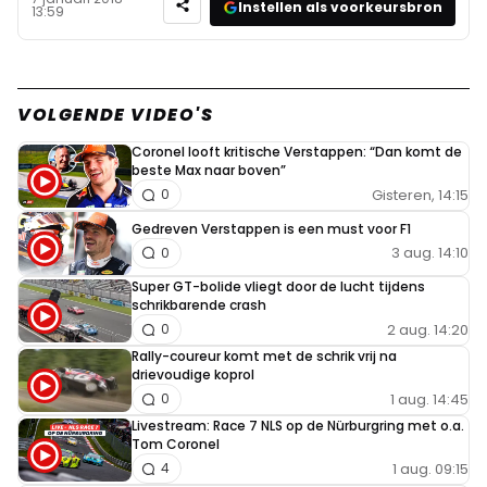
Instellen als voorkeursbron
13:59
VOLGENDE VIDEO'S
Coronel looft kritische Verstappen: “Dan komt de
beste Max naar boven”
Gisteren, 14:15
0
Gedreven Verstappen is een must voor F1
3 aug. 14:10
0
Super GT-bolide vliegt door de lucht tijdens
schrikbarende crash
2 aug. 14:20
0
Rally-coureur komt met de schrik vrij na
drievoudige koprol
1 aug. 14:45
0
Livestream: Race 7 NLS op de Nürburgring met o.a.
Tom Coronel
1 aug. 09:15
4