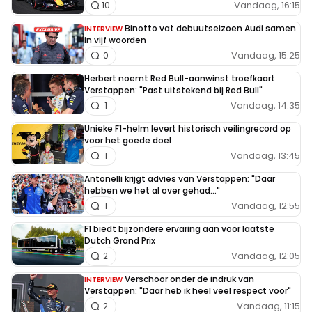
Vandaag, 16:15
10
Binotto vat debuutseizoen Audi samen
INTERVIEW
in vijf woorden
Vandaag, 15:25
0
Herbert noemt Red Bull-aanwinst troefkaart
Verstappen: "Past uitstekend bij Red Bull"
Vandaag, 14:35
1
Unieke F1-helm levert historisch veilingrecord op
voor het goede doel
Vandaag, 13:45
1
Antonelli krijgt advies van Verstappen: "Daar
hebben we het al over gehad..."
Vandaag, 12:55
1
F1 biedt bijzondere ervaring aan voor laatste
Dutch Grand Prix
Vandaag, 12:05
2
Verschoor onder de indruk van
INTERVIEW
Verstappen: "Daar heb ik heel veel respect voor"
Vandaag, 11:15
2