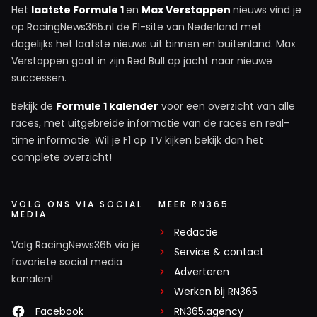
Het
laatste Formule 1
en
Max Verstappen
nieuws vind je
op RacingNews365.nl de F1-site van Nederland met
dagelijks het laatste nieuws uit binnen en buitenland. Max
Verstappen gaat in zijn Red Bull op jacht naar nieuwe
successen.
Bekijk de
Formule 1 kalender
voor een overzicht van alle
races, met uitgebreide informatie van de races en real-
time informatie. Wil je F1 op TV kijken bekijk dan het
complete overzicht!
VOLG ONS VIA SOCIAL
MEER RN365
MEDIA
Redactie
Volg RacingNews365 via je
Service & contact
favoriete social media
Adverteren
kanalen!
Werken bij RN365
Facebook
RN365.agency