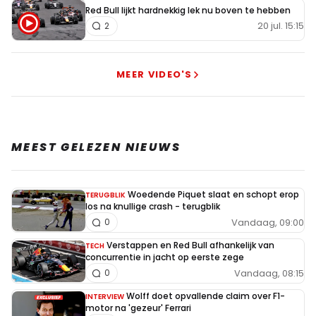
Red Bull lijkt hardnekkig lek nu boven te hebben
20 jul. 15:15
2
MEER VIDEO'S
MEEST GELEZEN NIEUWS
Woedende Piquet slaat en schopt erop
TERUGBLIK
los na knullige crash - terugblik
Vandaag, 09:00
0
Verstappen en Red Bull afhankelijk van
TECH
concurrentie in jacht op eerste zege
Vandaag, 08:15
0
Wolff doet opvallende claim over F1-
INTERVIEW
motor na 'gezeur' Ferrari