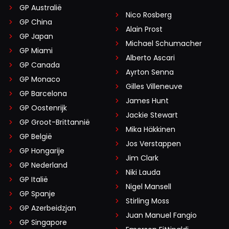
GP Australië
Nico Rosberg
GP China
Alain Prost
GP Japan
Michael Schumacher
GP Miami
Alberto Ascari
GP Canada
Ayrton Senna
GP Monaco
Gilles Villeneuve
GP Barcelona
James Hunt
GP Oostenrijk
Jackie Stewart
GP Groot-Brittannië
Mika Häkkinen
GP België
Jos Verstappen
GP Hongarije
Jim Clark
GP Nederland
Niki Lauda
GP Italië
Nigel Mansell
GP Spanje
Stirling Moss
GP Azerbeidzjan
Juan Manuel Fangio
GP Singapore