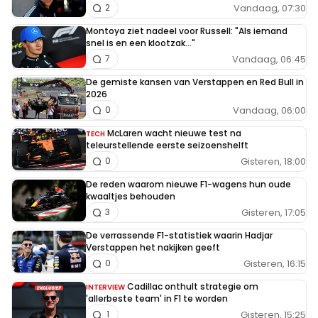
Vandaag, 07:30
2
Montoya ziet nadeel voor Russell: "Als iemand
snel is en een klootzak..."
Vandaag, 06:45
7
De gemiste kansen van Verstappen en Red Bull in
2026
Vandaag, 06:00
0
McLaren wacht nieuwe test na
TECH
teleurstellende eerste seizoenshelft
Gisteren, 18:00
0
De reden waarom nieuwe F1-wagens hun oude
kwaaltjes behouden
Gisteren, 17:05
3
De verrassende F1-statistiek waarin Hadjar
Verstappen het nakijken geeft
Gisteren, 16:15
0
Cadillac onthult strategie om
INTERVIEW
'allerbeste team' in F1 te worden
Gisteren, 15:25
1