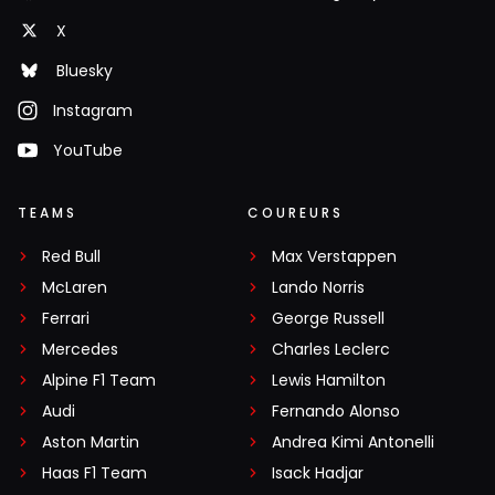
X
Bluesky
Instagram
YouTube
TEAMS
COUREURS
Red Bull
Max Verstappen
McLaren
Lando Norris
Ferrari
George Russell
Mercedes
Charles Leclerc
Alpine F1 Team
Lewis Hamilton
Audi
Fernando Alonso
Aston Martin
Andrea Kimi Antonelli
Haas F1 Team
Isack Hadjar