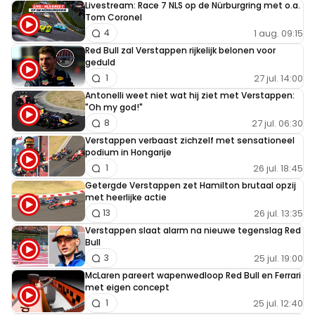
Livestream: Race 7 NLS op de Nürburgring met o.a.
Tom Coronel
1 aug. 09:15
4
Red Bull zal Verstappen rijkelijk belonen voor
geduld
27 jul. 14:00
1
Antonelli weet niet wat hij ziet met Verstappen:
"Oh my god!"
27 jul. 06:30
8
Verstappen verbaast zichzelf met sensationeel
podium in Hongarije
26 jul. 18:45
1
Getergde Verstappen zet Hamilton brutaal opzij
met heerlijke actie
26 jul. 13:35
13
Verstappen slaat alarm na nieuwe tegenslag Red
Bull
25 jul. 19:00
3
McLaren pareert wapenwedloop Red Bull en Ferrari
met eigen concept
25 jul. 12:40
1