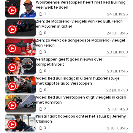
Worstelende Verstappen heeft met Red Bull nog
veel werk te doen
24 jul. 19:25
1
Zien: de Macarena-vleugels van Red Bull, Ferrari
en McLaren in actie!
24 jul. 18:45
0
Zien: zo werkt de aangepaste Macarena-vleugel
van Ferrari
23 jul. 19:00
3
Verstappen geeft goed nieuws over
competitiviteit
23 jul. 17:45
0
Video: Red Bull slaagt in ultiem huzarenstukje
met kapotte auto Verstappen
22 jul. 07:30
0
Video: Red Bull Verstappen krijgt vleugels in crash
met Hamilton
21 jul. 14:20
2
Piastri faalt hopeloos achter het stuur bij Jeremy
Clarkson
21 jul. 08:45
3