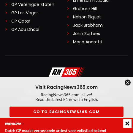
Emerson Fittipaldi
GP Verenigde Staten
Graham Hill
GP Las Vegas
Nelson Piquet
GP Qatar
Jack Brabham
GP Abu Dhabi
John Surtees
Mario Andretti
Visit RacingNews365.com
Disclaimer
Algemene voorwaarden
RacingNews365.com is live!
Privacy Policy
Created by On Your Marks
Read the latest F1 news in English.
Privacy manager
Kansspeluitingen
GO TO RACINGNEWS365.COM
© 2026 RacingNews365. Alle rechten voorbehouden
BREAKING
Don't show again
Dutch GP maakt verrassende artiest voor volkslied bekend