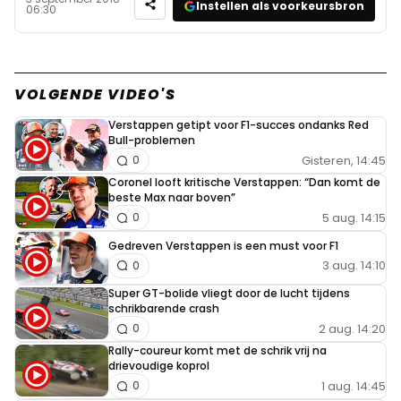
Instellen als voorkeursbron
06:30
VOLGENDE VIDEO'S
Verstappen getipt voor F1-succes ondanks Red
Bull-problemen
Gisteren, 14:45
0
Coronel looft kritische Verstappen: “Dan komt de
beste Max naar boven”
5 aug. 14:15
0
Gedreven Verstappen is een must voor F1
3 aug. 14:10
0
Super GT-bolide vliegt door de lucht tijdens
schrikbarende crash
2 aug. 14:20
0
Rally-coureur komt met de schrik vrij na
drievoudige koprol
1 aug. 14:45
0