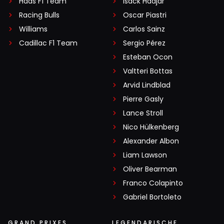
Haas F1 Team
Isack Hadjar
Racing Bulls
Oscar Piastri
Williams
Carlos Sainz
Cadillac F1 Team
Sergio Pérez
Esteban Ocon
Valtteri Bottas
Arvid Lindblad
Pierre Gasly
Lance Stroll
Nico Hülkenberg
Alexander Albon
Liam Lawson
Oliver Bearman
Franco Colapinto
Gabriel Bortoleto
GRAND PRIXES
LEGENDARISCHE