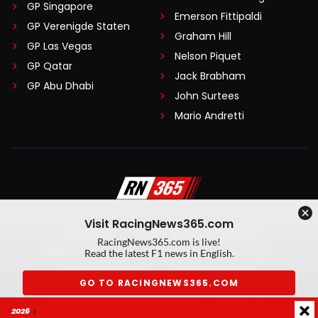
GP Singapore
Emerson Fittipaldi
GP Verenigde Staten
Graham Hill
GP Las Vegas
Nelson Piquet
GP Qatar
Jack Brabham
GP Abu Dhabi
John Surtees
Mario Andretti
Visit RacingNews365.com
Disclaimer
Algemene voorwaarden
RacingNews365.com is live!
Privacy Policy
Created by On Your Marks
Read the latest F1 news in English.
Privacy manager
Kansspeluitingen
GO TO RACINGNEWS365.COM
© 2026 RacingNews365. Alle rechten voorbehouden
2026
Don't show again