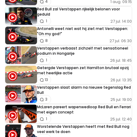
1 aug. 09:15
4
Red Bull zal Verstappen rijkelijk belonen voor
geduld
27 jul. 14:00
1
Antonelli weet niet wat hij ziet met Verstappen:
"Oh my god!"
27 jul. 06:30
8
Verstappen verbaast zichzelf met sensationeel
podium in Hongarije
26 jul. 18:45
1
Getergde Verstappen zet Hamilton brutaal opzij
met heerlijke actie
26 jul. 13:35
13
Verstappen slaat alarm na nieuwe tegenslag Red
Bull
25 jul. 19:00
3
McLaren pareert wapenwedloop Red Bull en Ferrari
met eigen concept
25 jul. 12:40
1
Worstelende Verstappen heeft met Red Bull nog
veel werk te doen