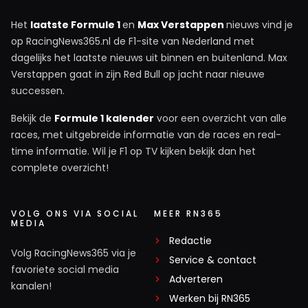
Het
laatste Formule 1
en
Max Verstappen
nieuws vind je
op RacingNews365.nl de F1-site van Nederland met
dagelijks het laatste nieuws uit binnen en buitenland. Max
Verstappen gaat in zijn Red Bull op jacht naar nieuwe
successen.
Bekijk de
Formule 1 kalender
voor een overzicht van alle
races, met uitgebreide informatie van de races en real-
time informatie. Wil je F1 op TV kijken bekijk dan het
complete overzicht!
VOLG ONS VIA SOCIAL
MEER RN365
MEDIA
Redactie
Volg RacingNews365 via je
Service & contact
favoriete social media
Adverteren
kanalen!
Werken bij RN365