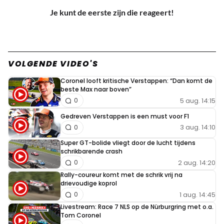
Je kunt de eerste zijn die reageert!
VOLGENDE VIDEO'S
Coronel looft kritische Verstappen: “Dan komt de
beste Max naar boven”
5 aug. 14:15
0
Gedreven Verstappen is een must voor F1
3 aug. 14:10
0
Super GT-bolide vliegt door de lucht tijdens
schrikbarende crash
2 aug. 14:20
0
Rally-coureur komt met de schrik vrij na
drievoudige koprol
1 aug. 14:45
0
Livestream: Race 7 NLS op de Nürburgring met o.a.
Tom Coronel