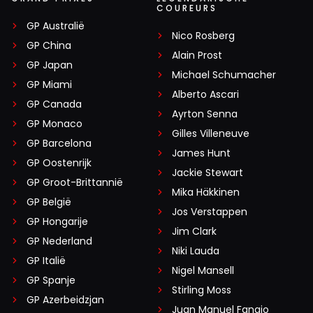
COUREURS
GP Australië
Nico Rosberg
GP China
Alain Prost
GP Japan
Michael Schumacher
GP Miami
Alberto Ascari
GP Canada
Ayrton Senna
GP Monaco
Gilles Villeneuve
GP Barcelona
James Hunt
GP Oostenrijk
Jackie Stewart
GP Groot-Brittannië
Mika Häkkinen
GP België
Jos Verstappen
GP Hongarije
Jim Clark
GP Nederland
Niki Lauda
GP Italië
Nigel Mansell
GP Spanje
Stirling Moss
GP Azerbeidzjan
Juan Manuel Fangio