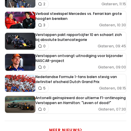
Gisteren, 11:15
2
Verbaal steekspel Mercedes vs. Ferrari kan grote
hoogten bereiken
Gisteren, 10:30
3
Verstappen pakt rapportcijfer 10 en schaart zich
bij absolute buitencategorie
Gisteren, 09:45
0
Verstappen ontvangt uitnodiging voor bijzonder
NASCAR-project
Gisteren, 09:00
0
Nederlandse Formule 1-fans balen stevig van
definitief afscheid Dutch Grand Prix
Gisteren, 08:15
5
Antonelli geïnspireerd door ultieme F1-ontknoping
Verstappen en Hamilton: "Leven of dood!"
Gisteren, 07:30
0
MEER NIEUWS