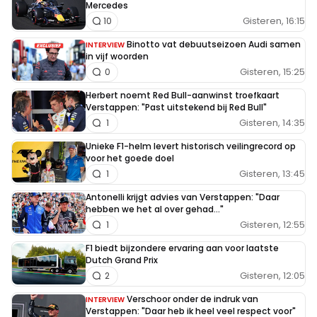
Mercedes
Gisteren, 16:15
10
Binotto vat debuutseizoen Audi samen
INTERVIEW
in vijf woorden
Gisteren, 15:25
0
Herbert noemt Red Bull-aanwinst troefkaart
Verstappen: "Past uitstekend bij Red Bull"
Gisteren, 14:35
1
Unieke F1-helm levert historisch veilingrecord op
voor het goede doel
Gisteren, 13:45
1
Antonelli krijgt advies van Verstappen: "Daar
hebben we het al over gehad..."
Gisteren, 12:55
1
F1 biedt bijzondere ervaring aan voor laatste
Dutch Grand Prix
Gisteren, 12:05
2
Verschoor onder de indruk van
INTERVIEW
Verstappen: "Daar heb ik heel veel respect voor"