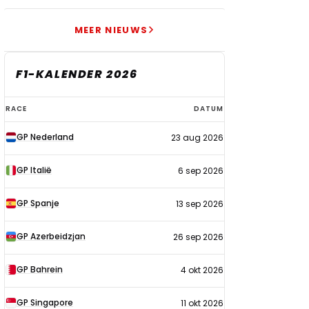
MEER NIEUWS
F1-KALENDER 2026
F1-
RACE
DATUM
kalender
GP Nederland
23 aug 2026
2026
GP Italië
6 sep 2026
GP Spanje
13 sep 2026
GP Azerbeidzjan
26 sep 2026
GP Bahrein
4 okt 2026
GP Singapore
11 okt 2026