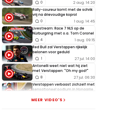
2 aug. 14:20
0
Rally-coureur komt met de schrik
vrij na drievoudige koprol
1 aug. 14:45
0
Livestream: Race 7 NLS op de
Nürburgring met o.a. Tom Coronel
1 aug. 09:15
4
Red Bull zal Verstappen rijkelijk
belonen voor geduld
27 jul. 14:00
1
Antonelli weet niet wat hij ziet
met Verstappen: "Oh my god!"
27 jul. 06:30
8
Verstappen verbaast zichzelf met
sensationeel podium in Hongarije
26 jul. 18:45
1
MEER VIDEO'S
Getergde Verstappen zet
Hamilton brutaal opzij met
heerlijke actie
26 jul. 13:35
13
Verstappen slaat alarm na nieuwe