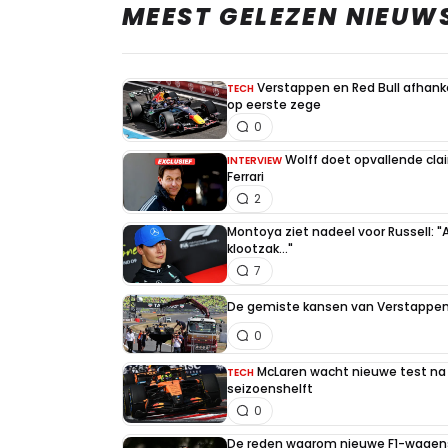
MEEST GELEZEN NIEUW
Verstappen en Red Bull afhankel
TECH
op eerste zege
0
Wolff doet opvallende cla
INTERVIEW
Ferrari
2
Montoya ziet nadeel voor Russell: "
klootzak..."
7
De gemiste kansen van Verstappen 
0
McLaren wacht nieuwe test na 
TECH
seizoenshelft
0
De reden waarom nieuwe F1-wagens