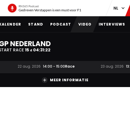
RN365 Podcast
Gedreven Verstappen is een must voor F1
KALENDER
STAND
PODCAST
VIDEO
INTERVIEWS
GP NEDERLAND
START RACE
15
04
:
31
:
22
d
Race
22 aug. 2026
14:00
-
15:00
23 aug. 2026
13
MEER INFORMATIE