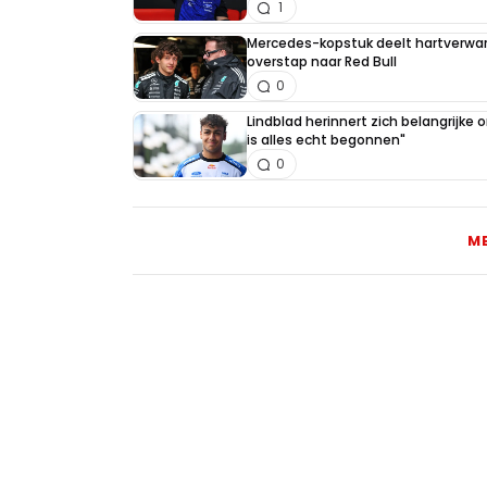
1
Mercedes-kopstuk deelt hartverw
overstap naar Red Bull
0
Lindblad herinnert zich belangrijke
is alles echt begonnen"
0
M