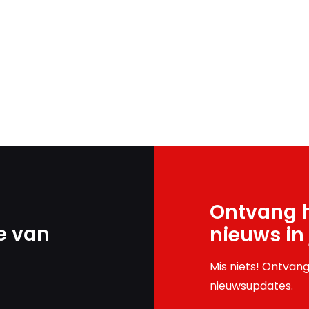
Ontvang h
e van
nieuws in
Mis niets! Ontvang
nieuwsupdates.