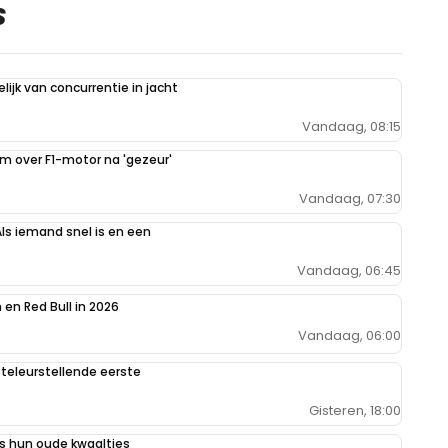
S
ijk van concurrentie in jacht
Vandaag, 08:15
im over F1-motor na 'gezeur'
Vandaag, 07:30
Als iemand snel is en een
Vandaag, 06:45
en Red Bull in 2026
Vandaag, 06:00
teleurstellende eerste
Gisteren, 18:00
 hun oude kwaaltjes