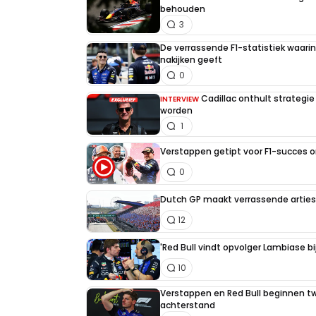
behouden
3
De verrassende F1-statistiek waari
nakijken geeft
0
Cadillac onthult strategie
INTERVIEW
worden
1
Verstappen getipt voor F1-succes 
0
Dutch GP maakt verrassende artiest
12
'Red Bull vindt opvolger Lambiase bi
10
Verstappen en Red Bull beginnen t
achterstand