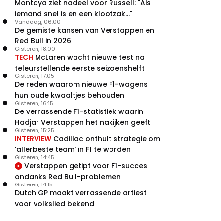
Montoya ziet nadeel voor Russell: "Als
Verstappen
iemand snel is en een klootzak..."
22 jul. 07:30
0
Vandaag, 06:00
Video: Red Bull Verstappen krijgt
De gemiste kansen van Verstappen en
vleugels in crash met Hamilton
Red Bull in 2026
21 jul. 14:20
2
Gisteren, 18:00
TECH
McLaren wacht nieuwe test na
Piastri faalt hopeloos achter het
stuur bij Jeremy Clarkson
teleurstellende eerste seizoenshelft
Gisteren, 17:05
21 jul. 08:45
3
De reden waarom nieuwe F1-wagens
Red Bull lijkt hardnekkig lek nu
hun oude kwaaltjes behouden
boven te hebben
Gisteren, 16:15
20 jul. 15:15
2
De verrassende F1-statistiek waarin
Hadjar Verstappen het nakijken geeft
Gisteren, 15:25
INTERVIEW
Cadillac onthult strategie om
'allerbeste team' in F1 te worden
Gisteren, 14:45
Verstappen getipt voor F1-succes
ondanks Red Bull-problemen
Gisteren, 14:15
Dutch GP maakt verrassende artiest
voor volkslied bekend