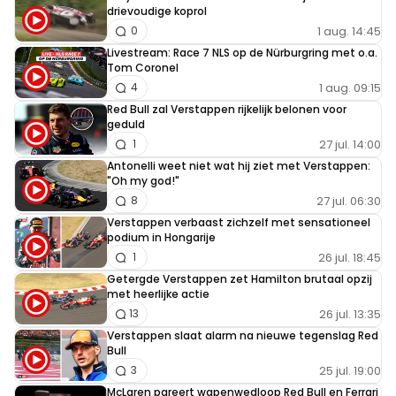
drievoudige koprol
1 aug. 14:45
0
Livestream: Race 7 NLS op de Nürburgring met o.a.
Tom Coronel
1 aug. 09:15
4
Red Bull zal Verstappen rijkelijk belonen voor
geduld
27 jul. 14:00
1
Antonelli weet niet wat hij ziet met Verstappen:
"Oh my god!"
27 jul. 06:30
8
Verstappen verbaast zichzelf met sensationeel
podium in Hongarije
26 jul. 18:45
1
Getergde Verstappen zet Hamilton brutaal opzij
met heerlijke actie
26 jul. 13:35
13
Verstappen slaat alarm na nieuwe tegenslag Red
Bull
25 jul. 19:00
3
McLaren pareert wapenwedloop Red Bull en Ferrari