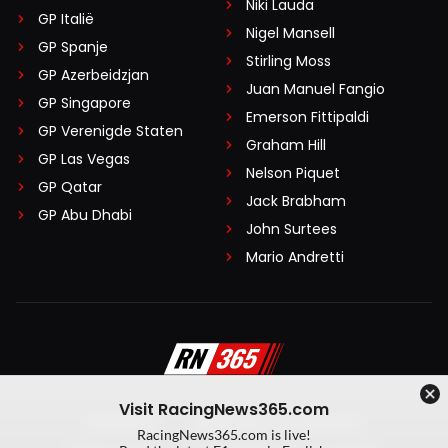
Niki Lauda
GP Italië
Nigel Mansell
GP Spanje
Stirling Moss
GP Azerbeidzjan
Juan Manuel Fangio
GP Singapore
Emerson Fittipaldi
GP Verenigde Staten
Graham Hill
GP Las Vegas
Nelson Piquet
GP Qatar
Jack Brabham
GP Abu Dhabi
John Surtees
Mario Andretti
Visit RacingNews365.com
Disclaimer
Algemene voorwaarden
RacingNews365.com is live!