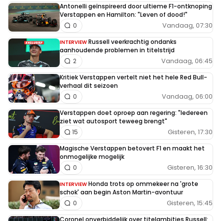
Antonelli geïnspireerd door ultieme F1-ontknoping
Verstappen en Hamilton: "Leven of dood!"
Vandaag, 07:30
0
Russell veerkrachtig ondanks
INTERVIEW
aanhoudende problemen in titelstrijd
Vandaag, 06:45
2
Kritiek Verstappen vertelt niet het hele Red Bull-
verhaal dit seizoen
Vandaag, 06:00
0
Verstappen doet oproep aan regering: "Iedereen
ziet wat autosport teweeg brengt"
Gisteren, 17:30
15
Magische Verstappen betovert F1 en maakt het
onmogelijke mogelijk
Gisteren, 16:30
0
Honda trots op ommekeer na 'grote
INTERVIEW
schok' aan begin Aston Martin-avontuur
Gisteren, 15:45
0
Coronel onverbiddelijk over titelambities Russell: