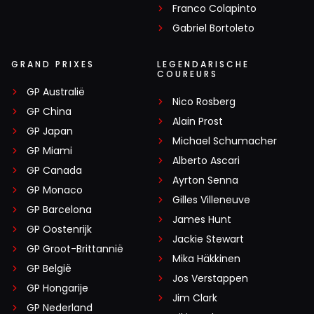
Franco Colapinto
Gabriel Bortoleto
GRAND PRIXES
LEGENDARISCHE
COUREURS
GP Australië
Nico Rosberg
GP China
Alain Prost
GP Japan
Michael Schumacher
GP Miami
Alberto Ascari
GP Canada
Ayrton Senna
GP Monaco
Gilles Villeneuve
GP Barcelona
James Hunt
GP Oostenrijk
Jackie Stewart
GP Groot-Brittannië
Mika Häkkinen
GP België
Jos Verstappen
GP Hongarije
Jim Clark
GP Nederland