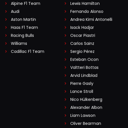
Alpine F1 Team
Lewis Hamilton
Audi
Fernando Alonso
Aston Martin
Andrea Kimi Antonelli
Haas F1 Team
Isack Hadjar
Racing Bulls
Oscar Piastri
Williams
Carlos Sainz
Cadillac F1 Team
Sergio Pérez
Esteban Ocon
Valtteri Bottas
Arvid Lindblad
Pierre Gasly
Lance Stroll
Nico Hülkenberg
Alexander Albon
Liam Lawson
Oliver Bearman