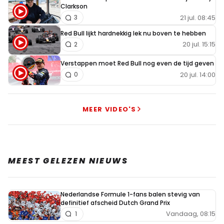
Clarkson
21 jul. 08:45
3
Red Bull lijkt hardnekkig lek nu boven te hebben
20 jul. 15:15
2
Verstappen moet Red Bull nog even de tijd geven
20 jul. 14:00
0
MEER VIDEO'S
MEEST GELEZEN NIEUWS
Nederlandse Formule 1-fans balen stevig van
definitief afscheid Dutch Grand Prix
Vandaag, 08:15
1