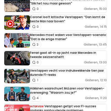
"Slik het nou maar gewoon"
Gisteren, 15:00
0
Coronel looft kritische Verstappen: “Dan komt de
beste Max naar boven”
Gisteren, 14:15
0
Mercedes moet waken voor Verstappen-scenario:
"Dat is de enige manier"
Gisteren, 13:45
2
Ferrari gaat all-in op jacht naar Mercedes in
tweede seizoenshelft
Gisteren, 13:00
0
Verstappen vecht voor indrukwekkende tien jaar
durende F1-reeks
Gisteren, 12:10
1
Häkkinen waarschuwt McLaren voor Verstappen-
overweging: "Waarom zou je?"
Gisteren, 11:20
4
Verstappen getipt voor F1-succes
INTERVIEW
ondanks aanhoudende problemen