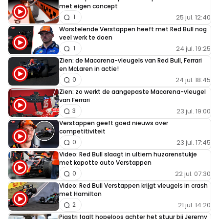
met eigen concept
25 jul. 12:40
1
Worstelende Verstappen heeft met Red Bull nog
veel werk te doen
24 jul. 19:25
1
Zien: de Macarena-vleugels van Red Bull, Ferrari
en McLaren in actie!
24 jul. 18:45
0
Zien: zo werkt de aangepaste Macarena-vleugel
van Ferrari
23 jul. 19:00
3
Verstappen geeft goed nieuws over
competitiviteit
23 jul. 17:45
0
Video: Red Bull slaagt in ultiem huzarenstukje
met kapotte auto Verstappen
22 jul. 07:30
0
Video: Red Bull Verstappen krijgt vleugels in crash
met Hamilton
21 jul. 14:20
2
Piastri faalt hopeloos achter het stuur bij Jeremy