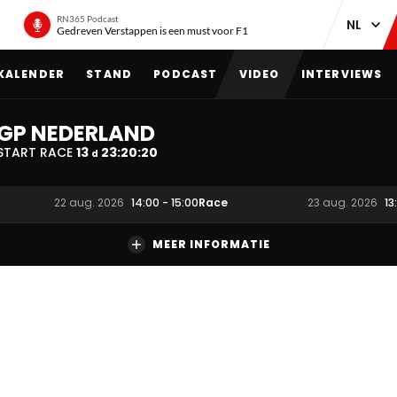
RN365 Podcast
Gedreven Verstappen is een must voor F1
KALENDER
STAND
PODCAST
VIDEO
INTERVIEWS
GP NEDERLAND
START RACE
13
23
:
20
:
20
d
Race
22 aug. 2026
14:00
-
15:00
23 aug. 2026
13
MEER INFORMATIE