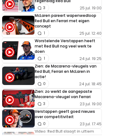
tegenslag Red Bull
25 jul. 19:00
3
McLaren pareert wapenwedloop
Red Bull en Ferrari met eigen
concept
25 jul. 12:40
1
Worstelende Verstappen heeft
met Red Bull nog veel werk te
doen
24 jul. 19:25
1
Zien: de Macarena-vleugels van
Red Bull, Ferrari en McLaren in
actie!
24 jul. 18:45
0
Zien: zo werkt de aangepaste
Macarena-vleugel van Ferrari
23 jul. 19:00
3
Verstappen geeft goed nieuws
over competitiviteit
23 jul. 17:45
0
Video: Red Bull slaagt in ultiem
huzarenstukje met kapotte auto