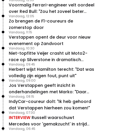
Voormalig Ferrari-engineer velt oordeel
over Red Bull: "Zou het zoveel beter
Vandaag, 12:05
moeten doen"
Zo brengen de F1-coureurs de
zomerstop door
Vandaag, 11:15
Verstappen opent de deur voor nieuw
evenement op Zandvoort
Vandaag, 10:30
Niet-topfitte Veijer crasht uit Moto2-
race op Silverstone in dramatisch
Vandaag, 09:45
weekend
Herbert wijst Hamilton terecht: "Dat was
volledig zijn eigen fout, punt uit"
Vandaag, 09:00
Jos Verstappen geeft inzicht in
onderhandelingen met Marko: "Daar
Vandaag, 08:15
was ik erg door verrast"
IndyCar-coureur dolt: "Ik heb gehoord
dat Verstappen hierheen zou komen!"
Vandaag, 07:30
INTERVIEW
Russell waarschuwt
Mercedes voor 'gemakzucht' in strijd
Vandaag, 06:45
met concurrentie