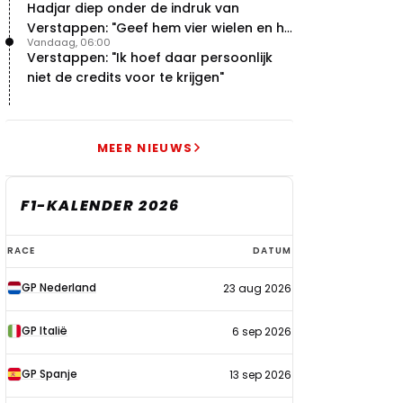
Hadjar diep onder de indruk van
Verstappen: "Geef hem vier wielen en hij
Vandaag, 06:00
levert"
Verstappen: "Ik hoef daar persoonlijk
niet de credits voor te krijgen"
MEER NIEUWS
F1-KALENDER 2026
F1-
RACE
DATUM
kalender
GP Nederland
23 aug 2026
2026
GP Italië
6 sep 2026
GP Spanje
13 sep 2026