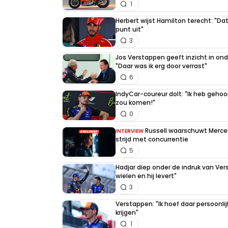
1
Herbert wijst Hamilton terecht: "Dat
punt uit"
3
Jos Verstappen geeft inzicht in on
"Daar was ik erg door verrast"
6
IndyCar-coureur dolt: "Ik heb geho
zou komen!"
0
Russell waarschuwt Merce
INTERVIEW
strijd met concurrentie
5
Hadjar diep onder de indruk van Ve
wielen en hij levert"
3
Verstappen: "Ik hoef daar persoonlij
krijgen"
1