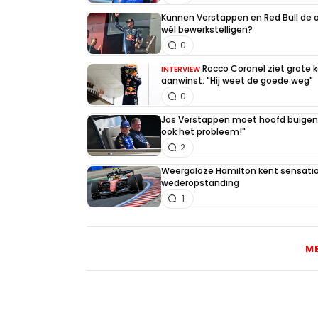
Kunnen Verstappen en Red Bull de
wél bewerkstelligen?
0
Rocco Coronel ziet grote 
INTERVIEW
aanwinst: "Hij weet de goede weg"
0
Jos Verstappen moet hoofd buigen v
ook het probleem!"
2
Weergaloze Hamilton kent sensation
wederopstanding
1
M