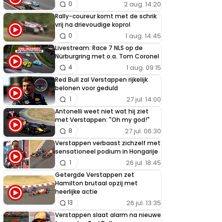
2 aug. 14:20
0
Rally-coureur komt met de schrik
vrij na drievoudige koprol
1 aug. 14:45
0
Livestream: Race 7 NLS op de
Nürburgring met o.a. Tom Coronel
1 aug. 09:15
4
Red Bull zal Verstappen rijkelijk
belonen voor geduld
27 jul. 14:00
1
Antonelli weet niet wat hij ziet
met Verstappen: "Oh my god!"
27 jul. 06:30
8
Verstappen verbaast zichzelf met
sensationeel podium in Hongarije
26 jul. 18:45
1
Getergde Verstappen zet
Hamilton brutaal opzij met
heerlijke actie
26 jul. 13:35
13
Verstappen slaat alarm na nieuwe