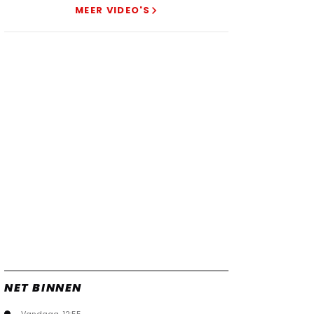
Verstappen
MEER VIDEO'S
22 jul. 07:30
0
Video: Red Bull Verstappen krijgt
vleugels in crash met Hamilton
21 jul. 14:20
2
Piastri faalt hopeloos achter het
stuur bij Jeremy Clarkson
21 jul. 08:45
3
Red Bull lijkt hardnekkig lek nu
boven te hebben
20 jul. 15:15
2
NET BINNEN
Vandaag, 12:55