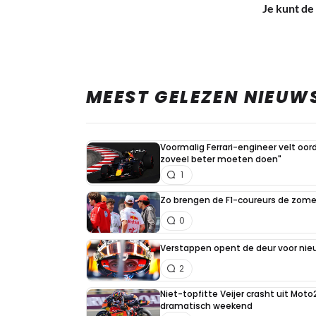
Je kunt de 
MEEST GELEZEN NIEUW
Voormalig Ferrari-engineer velt oord
zoveel beter moeten doen"
1
Zo brengen de F1-coureurs de zome
0
Verstappen opent de deur voor ni
2
Niet-topfitte Veijer crasht uit Moto
dramatisch weekend