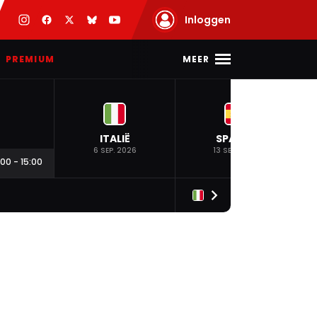
Inloggen
MEER
PREMIUM
ITALIË
SPANJE
6 SEP. 2026
13 SEP. 2026
:00
-
15:00