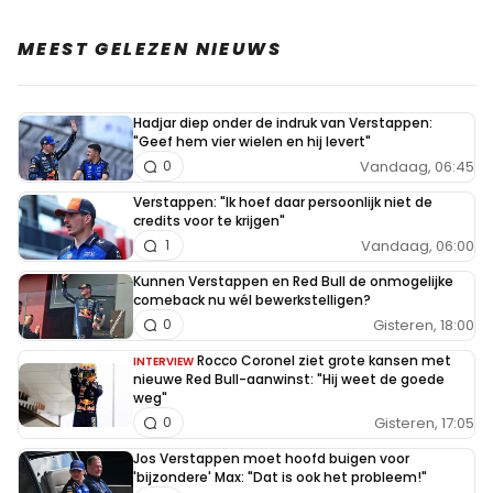
MEEST GELEZEN NIEUWS
Hadjar diep onder de indruk van Verstappen:
"Geef hem vier wielen en hij levert"
Vandaag, 06:45
0
Verstappen: "Ik hoef daar persoonlijk niet de
credits voor te krijgen"
Vandaag, 06:00
1
Kunnen Verstappen en Red Bull de onmogelijke
comeback nu wél bewerkstelligen?
Gisteren, 18:00
0
Rocco Coronel ziet grote kansen met
INTERVIEW
nieuwe Red Bull-aanwinst: "Hij weet de goede
weg"
Gisteren, 17:05
0
Jos Verstappen moet hoofd buigen voor
'bijzondere' Max: "Dat is ook het probleem!"