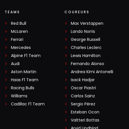
TEAMS
COUREURS
Red Bull
Max Verstappen
McLaren
Lando Norris
Ferrari
George Russell
Mercedes
Charles Leclerc
Alpine F1 Team
Lewis Hamilton
Audi
Fernando Alonso
Aston Martin
Andrea Kimi Antonelli
Haas F1 Team
Isack Hadjar
Racing Bulls
Oscar Piastri
Williams
Carlos Sainz
Cadillac F1 Team
Sergio Pérez
Esteban Ocon
Valtteri Bottas
Arvid Lindblad