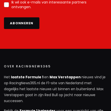
Ik wil ook e-mails van interessante partners
ontvangen.
ABONNEREN
OVER RACINGNEWS365
Het
laatste Formule 1
en
Max Verstappen
nieuws vind je
op RacingNews365.nl de F1-site van Nederland met
dagelijks het laatste nieuws uit binnen en buitenland. Max
Verstappen gaat in zijn Red Bull op jacht naar nieuwe
successen.
Bekijk de
Formule 1 kalender
voor een overzicht van alle