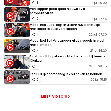
23 jul. 19:00
3
Verstappen geeft goed nieuws over
competitiviteit
23 jul. 17:45
0
Video: Red Bull slaagt in ultiem huzarenstukje
met kapotte auto Verstappen
22 jul. 07:30
0
Video: Red Bull Verstappen krijgt vleugels in crash
met Hamilton
21 jul. 14:20
2
Piastri faalt hopeloos achter het stuur bij Jeremy
Clarkson
21 jul. 08:45
3
Red Bull lijkt hardnekkig lek nu boven te hebben
20 jul. 15:15
2
MEER VIDEO'S