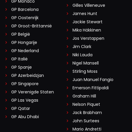
GP Monaco
Gilles Villeneuve
GP Barcelona
James Hunt
GP Oostenrijk
Jackie Stewart
GP Groot-Brittannië
Mika Häkkinen
GP België
Jos Verstappen
GP Hongarije
Jim Clark
GP Nederland
Niki Lauda
GP Italië
Nigel Mansell
GP Spanje
Stirling Moss
GP Azerbeidzjan
Juan Manuel Fangio
GP Singapore
Emerson Fittipaldi
GP Verenigde Staten
Graham Hill
GP Las Vegas
Nelson Piquet
GP Qatar
Jack Brabham
GP Abu Dhabi
John Surtees
Mario Andretti