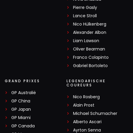
Pierre Gasly
Lance Stroll
Nico Hülkenberg
Alexander Albon
Liam Lawson
Oliver Bearman
Franco Colapinto
Gabriel Bortoleto
GRAND PRIXES
LEGENDARISCHE
COUREURS
GP Australië
Nico Rosberg
GP China
Alain Prost
GP Japan
Michael Schumacher
GP Miami
Alberto Ascari
GP Canada
Ayrton Senna