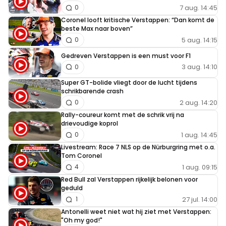
7 aug. 14:45
0
Coronel looft kritische Verstappen: “Dan komt de
beste Max naar boven”
5 aug. 14:15
0
Gedreven Verstappen is een must voor F1
3 aug. 14:10
0
Super GT-bolide vliegt door de lucht tijdens
schrikbarende crash
2 aug. 14:20
0
Rally-coureur komt met de schrik vrij na
drievoudige koprol
1 aug. 14:45
0
Livestream: Race 7 NLS op de Nürburgring met o.a.
Tom Coronel
1 aug. 09:15
4
Red Bull zal Verstappen rijkelijk belonen voor
geduld
27 jul. 14:00
1
Antonelli weet niet wat hij ziet met Verstappen:
"Oh my god!"