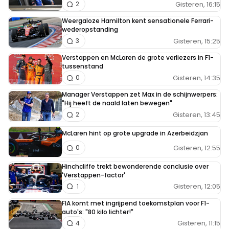
Gisteren, 16:15
2
Weergaloze Hamilton kent sensationele Ferrari-
wederopstanding
Gisteren, 15:25
3
Verstappen en McLaren de grote verliezers in F1-
tussenstand
Gisteren, 14:35
0
Manager Verstappen zet Max in de schijnwerpers:
"Hij heeft de naald laten bewegen"
Gisteren, 13:45
2
McLaren hint op grote upgrade in Azerbeidzjan
Gisteren, 12:55
0
Hinchcliffe trekt bewonderende conclusie over
'Verstappen-factor'
Gisteren, 12:05
1
FIA komt met ingrijpend toekomstplan voor F1-
auto's: "80 kilo lichter!"
Gisteren, 11:15
4