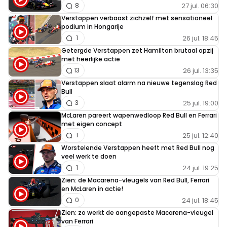
27 jul. 06:30
8
Verstappen verbaast zichzelf met sensationeel
podium in Hongarije
26 jul. 18:45
1
Getergde Verstappen zet Hamilton brutaal opzij
met heerlijke actie
26 jul. 13:35
13
Verstappen slaat alarm na nieuwe tegenslag Red
Bull
25 jul. 19:00
3
McLaren pareert wapenwedloop Red Bull en Ferrari
met eigen concept
25 jul. 12:40
1
Worstelende Verstappen heeft met Red Bull nog
veel werk te doen
24 jul. 19:25
1
Zien: de Macarena-vleugels van Red Bull, Ferrari
en McLaren in actie!
24 jul. 18:45
0
Zien: zo werkt de aangepaste Macarena-vleugel
van Ferrari