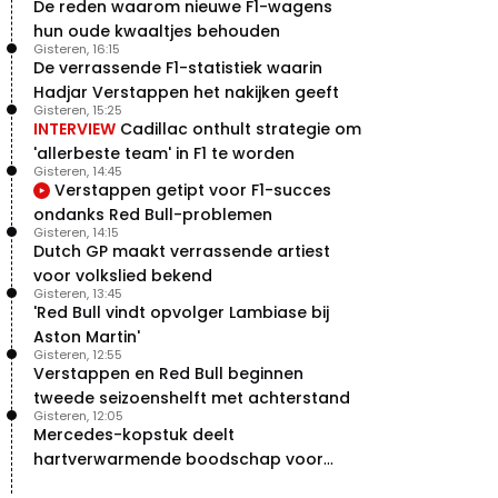
De reden waarom nieuwe F1-wagens
Verstappen
hun oude kwaaltjes behouden
22 jul. 07:30
0
Gisteren, 16:15
Video: Red Bull Verstappen krijgt
De verrassende F1-statistiek waarin
vleugels in crash met Hamilton
Hadjar Verstappen het nakijken geeft
21 jul. 14:20
2
Gisteren, 15:25
INTERVIEW
Cadillac onthult strategie om
Piastri faalt hopeloos achter het
stuur bij Jeremy Clarkson
'allerbeste team' in F1 te worden
Gisteren, 14:45
21 jul. 08:45
3
Verstappen getipt voor F1-succes
Red Bull lijkt hardnekkig lek nu
ondanks Red Bull-problemen
boven te hebben
Gisteren, 14:15
20 jul. 15:15
2
Dutch GP maakt verrassende artiest
voor volkslied bekend
Gisteren, 13:45
'Red Bull vindt opvolger Lambiase bij
Aston Martin'
Gisteren, 12:55
Verstappen en Red Bull beginnen
tweede seizoenshelft met achterstand
Gisteren, 12:05
Mercedes-kopstuk deelt
hartverwarmende boodschap voor
overstap naar Red Bull