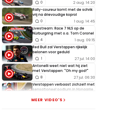
2 aug. 14:20
0
Rally-coureur komt met de schrik
vrij na drievoudige koprol
1 aug. 14:45
0
Livestream: Race 7 NLS op de
Nürburgring met o.a. Tom Coronel
1 aug. 09:15
4
Red Bull zal Verstappen rijkelijk
belonen voor geduld
27 jul. 14:00
1
Antonelli weet niet wat hij ziet
met Verstappen: "Oh my god!"
27 jul. 06:30
8
Verstappen verbaast zichzelf met
sensationeel podium in Hongarije
26 jul. 18:45
1
MEER VIDEO'S
Getergde Verstappen zet
Hamilton brutaal opzij met
heerlijke actie
26 jul. 13:35
13
Verstappen slaat alarm na nieuwe