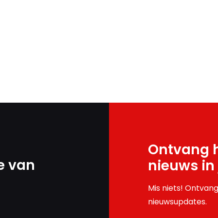
Ontvang h
e van
nieuws in
Mis niets! Ontvang
nieuwsupdates.