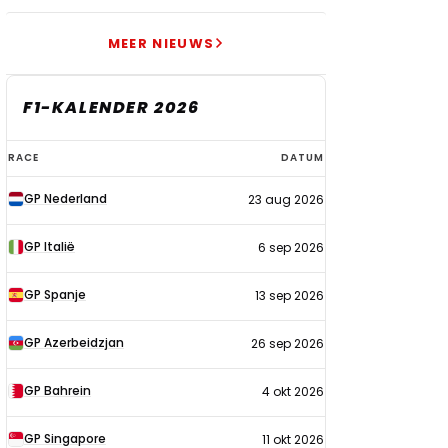
MEER NIEUWS
F1-KALENDER 2026
F1-
RACE
DATUM
kalender
GP Nederland
23 aug 2026
2026
GP Italië
6 sep 2026
GP Spanje
13 sep 2026
GP Azerbeidzjan
26 sep 2026
GP Bahrein
4 okt 2026
GP Singapore
11 okt 2026