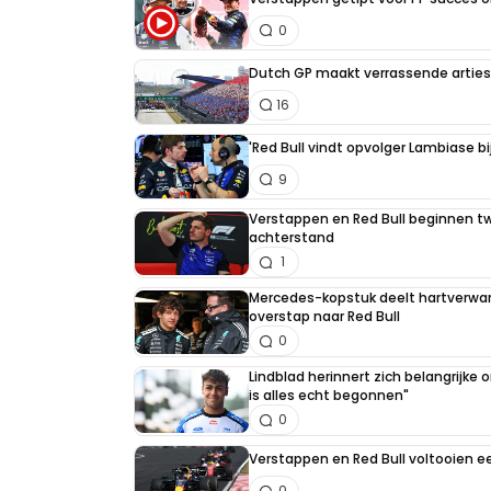
0
Dutch GP maakt verrassende artiest
16
'Red Bull vindt opvolger Lambiase bi
9
Verstappen en Red Bull beginnen t
achterstand
1
Mercedes-kopstuk deelt hartverw
overstap naar Red Bull
0
Lindblad herinnert zich belangrijke
is alles echt begonnen"
0
Verstappen en Red Bull voltooien 
0