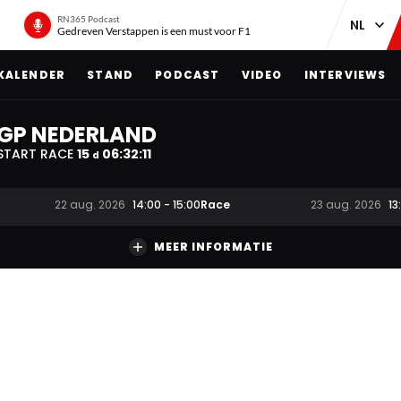
RN365 Podcast
Gedreven Verstappen is een must voor F1
KALENDER
STAND
PODCAST
VIDEO
INTERVIEWS
GP NEDERLAND
START RACE
15
06
:
32
:
11
d
Race
22 aug. 2026
14:00
-
15:00
23 aug. 2026
13
MEER INFORMATIE