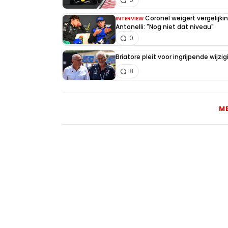
Coronel weigert vergelijk
INTERVIEW
Antonelli: "Nog niet dat niveau"
0
Briatore pleit voor ingrijpende wijz
8
M