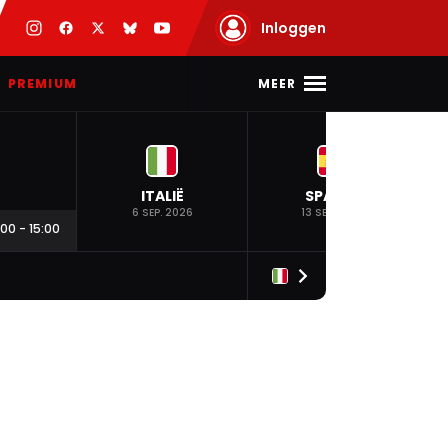
Inloggen
MEER
PREMIUM
ITALIË
SPANJE
6 SEP. 2026
13 SEP. 2026
:00
-
15:00