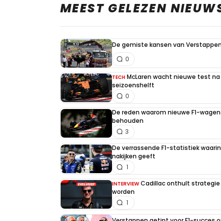
MEEST GELEZEN NIEUW
De gemiste kansen van Verstappen 
0
McLaren wacht nieuwe test na 
TECH
seizoenshelft
0
De reden waarom nieuwe F1-wagens
behouden
3
De verrassende F1-statistiek waari
nakijken geeft
1
Cadillac onthult strategie
INTERVIEW
worden
1
Verstappen getipt voor F1-succes 