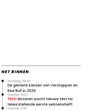
tegenslag Red Bull
25 jul. 19:00
3
McLaren pareert wapenwedloop
Red Bull en Ferrari met eigen
concept
25 jul. 12:40
1
Worstelende Verstappen heeft
met Red Bull nog veel werk te
doen
24 jul. 19:25
1
Zien: de Macarena-vleugels van
Red Bull, Ferrari en McLaren in
actie!
24 jul. 18:45
0
NET BINNEN
Zien: zo werkt de aangepaste
Macarena-vleugel van Ferrari
Vandaag, 06:00
23 jul. 19:00
3
De gemiste kansen van Verstappen en
Verstappen geeft goed nieuws
Red Bull in 2026
over competitiviteit
Gisteren, 18:00
23 jul. 17:45
0
TECH
McLaren wacht nieuwe test na
teleurstellende eerste seizoenshelft
Video: Red Bull slaagt in ultiem
Gisteren, 17:05
huzarenstukje met kapotte auto