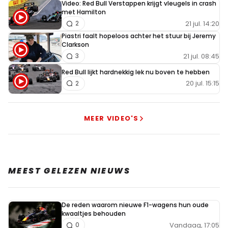
Video: Red Bull Verstappen krijgt vleugels in crash
met Hamilton
21 jul. 14:20
2
Piastri faalt hopeloos achter het stuur bij Jeremy
Clarkson
21 jul. 08:45
3
Red Bull lijkt hardnekkig lek nu boven te hebben
20 jul. 15:15
2
MEER VIDEO'S
MEEST GELEZEN NIEUWS
De reden waarom nieuwe F1-wagens hun oude
kwaaltjes behouden
Vandaag, 17:05
0