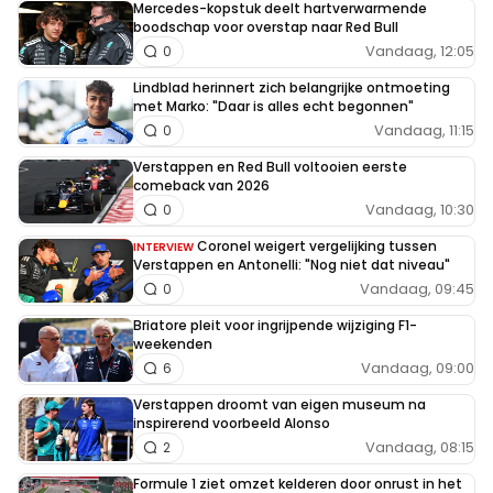
Mercedes-kopstuk deelt hartverwarmende
boodschap voor overstap naar Red Bull
Vandaag, 12:05
0
Lindblad herinnert zich belangrijke ontmoeting
met Marko: "Daar is alles echt begonnen"
Vandaag, 11:15
0
Verstappen en Red Bull voltooien eerste
comeback van 2026
Vandaag, 10:30
0
Coronel weigert vergelijking tussen
INTERVIEW
Verstappen en Antonelli: "Nog niet dat niveau"
Vandaag, 09:45
0
Briatore pleit voor ingrijpende wijziging F1-
weekenden
Vandaag, 09:00
6
Verstappen droomt van eigen museum na
inspirerend voorbeeld Alonso
Vandaag, 08:15
2
Formule 1 ziet omzet kelderen door onrust in het