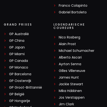
Franco Colapinto
Gabriel Bortoleto
GRAND PRIXES
LEGENDARISCHE
COUREURS
GP Australië
Nico Rosberg
GP China
Alain Prost
GP Japan
Michael Schumacher
GP Miami
Alberto Ascari
GP Canada
Ayrton Senna
GP Monaco
Gilles Villeneuve
GP Barcelona
James Hunt
GP Oostenrijk
Jackie Stewart
GP Groot-Brittannië
Mika Häkkinen
GP België
Jos Verstappen
GP Hongarije
Jim Clark