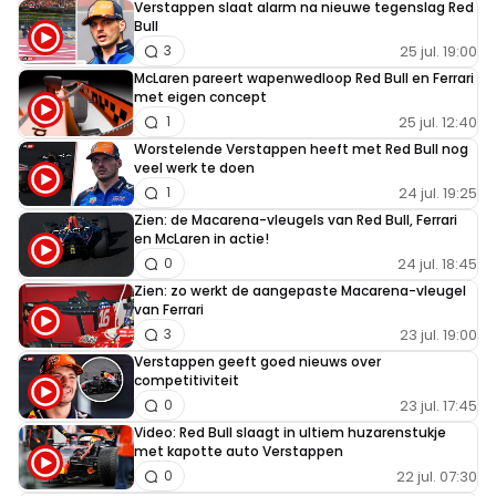
Verstappen slaat alarm na nieuwe tegenslag Red
Bull
25 jul. 19:00
3
McLaren pareert wapenwedloop Red Bull en Ferrari
met eigen concept
25 jul. 12:40
1
Worstelende Verstappen heeft met Red Bull nog
veel werk te doen
24 jul. 19:25
1
Zien: de Macarena-vleugels van Red Bull, Ferrari
en McLaren in actie!
24 jul. 18:45
0
Zien: zo werkt de aangepaste Macarena-vleugel
van Ferrari
23 jul. 19:00
3
Verstappen geeft goed nieuws over
competitiviteit
23 jul. 17:45
0
Video: Red Bull slaagt in ultiem huzarenstukje
met kapotte auto Verstappen
22 jul. 07:30
0