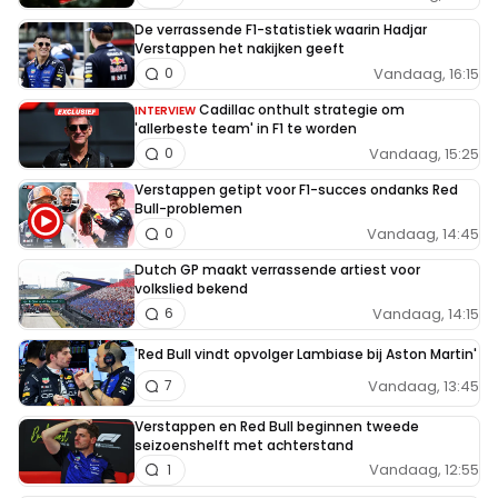
De verrassende F1-statistiek waarin Hadjar
Verstappen het nakijken geeft
Vandaag, 16:15
0
Cadillac onthult strategie om
INTERVIEW
'allerbeste team' in F1 te worden
Vandaag, 15:25
0
Verstappen getipt voor F1-succes ondanks Red
Bull-problemen
Vandaag, 14:45
0
Dutch GP maakt verrassende artiest voor
volkslied bekend
Vandaag, 14:15
6
'Red Bull vindt opvolger Lambiase bij Aston Martin'
Vandaag, 13:45
7
Verstappen en Red Bull beginnen tweede
seizoenshelft met achterstand
Vandaag, 12:55
1