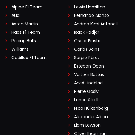
Alpine F1 Team
Lewis Hamilton
Audi
Fernando Alonso
Aston Martin
Andrea Kimi Antonelli
Haas F1 Team
Isack Hadjar
Racing Bulls
Oscar Piastri
Williams
Carlos Sainz
Cadillac F1 Team
Sergio Pérez
Esteban Ocon
Valtteri Bottas
Arvid Lindblad
Pierre Gasly
Lance Stroll
Nico Hülkenberg
Alexander Albon
Liam Lawson
Oliver Bearman