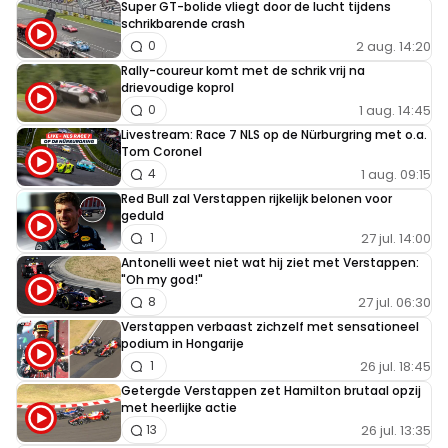
Super GT-bolide vliegt door de lucht tijdens
schrikbarende crash
2 aug. 14:20
0
Rally-coureur komt met de schrik vrij na
drievoudige koprol
1 aug. 14:45
0
Livestream: Race 7 NLS op de Nürburgring met o.a.
Tom Coronel
1 aug. 09:15
4
Red Bull zal Verstappen rijkelijk belonen voor
geduld
27 jul. 14:00
1
Antonelli weet niet wat hij ziet met Verstappen:
"Oh my god!"
27 jul. 06:30
8
Verstappen verbaast zichzelf met sensationeel
podium in Hongarije
26 jul. 18:45
1
Getergde Verstappen zet Hamilton brutaal opzij
met heerlijke actie
26 jul. 13:35
13