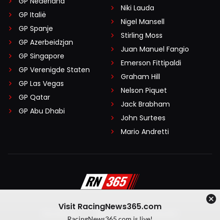
GP Nederland
Niki Lauda
GP Italië
Nigel Mansell
GP Spanje
Stirling Moss
GP Azerbeidzjan
Juan Manuel Fangio
GP Singapore
Emerson Fittipaldi
GP Verenigde Staten
Graham Hill
GP Las Vegas
Nelson Piquet
GP Qatar
Jack Brabham
GP Abu Dhabi
John Surtees
Mario Andretti
Visit RacingNews365.com
Disclaimer
Algemene voorwaarden
RacingNews365.com is live!