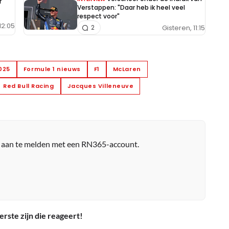
r
Verstappen: "Daar heb ik heel veel
respect voor"
12:05
Gisteren, 11:15
2
2025
Formule 1 nieuws
F1
McLaren
Red Bull Racing
Jacques Villeneuve
r aan te melden met een RN365-account.
erste zijn die reageert!