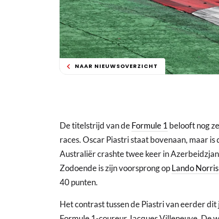
NAAR NIEUWSOVERZICHT
De titelstrijd van de
Formule 1
belooft nog ze
races. Oscar Piastri staat bovenaan, maar is
Australiër crashte twee keer in Azerbeidzja
Zodoende is zijn voorsprong op
Lando Norris
40 punten.
Het contrast tussen de Piastri van eerder dit
Formule 1-coureur Jacques Villeneuve. De w