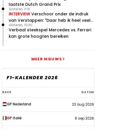
laatste Dutch Grand Prix
Gisteren, 11:15
INTERVIEW
Verschoor onder de indruk
van Verstappen: "Daar heb ik heel veel
Gisteren, 10:30
respect voor"
Verbaal steekspel Mercedes vs. Ferrari
kan grote hoogten bereiken
MEER NIEUWS
F1-KALENDER 2026
F1-
RACE
DATUM
kalender
GP Nederland
23 aug 2026
2026
GP Italië
6 sep 2026