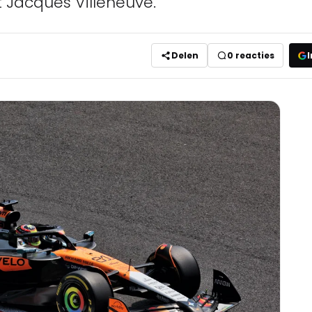
 Jacques Villeneuve.
Delen
0
reacties
I