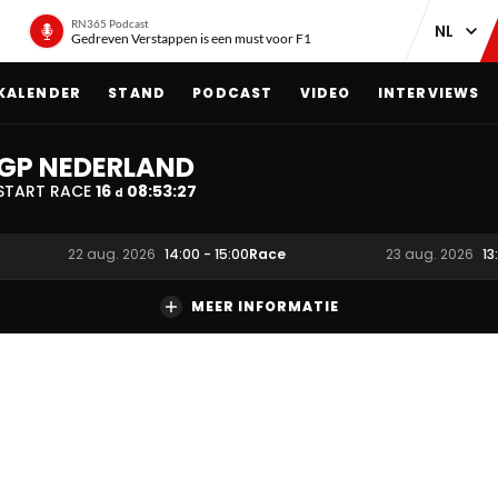
RN365 Podcast
Gedreven Verstappen is een must voor F1
KALENDER
STAND
PODCAST
VIDEO
INTERVIEWS
GP NEDERLAND
START RACE
16
08
:
53
:
26
d
Race
22 aug. 2026
14:00
-
15:00
23 aug. 2026
13
MEER INFORMATIE