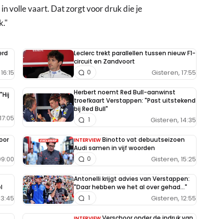
n volle vaart. Dat zorgt voor druk die je
k."
erd
Leclerc trekt parallellen tussen nieuw F1-
circuit en Zandvoort
16:15
Gisteren, 17:55
0
Herbert noemt Red Bull-aanwinst
"Hij
troefkaart Verstappen: "Past uitstekend
bij Red Bull"
17:05
Gisteren, 14:35
1
oor
Binotto vat debuutseizoen
INTERVIEW
Audi samen in vijf woorden
09:00
Gisteren, 15:25
0
Antonelli krijgt advies van Verstappen:
l
"Daar hebben we het al over gehad..."
13:45
Gisteren, 12:55
1
Verschoor onder de indruk van
INTERVIEW