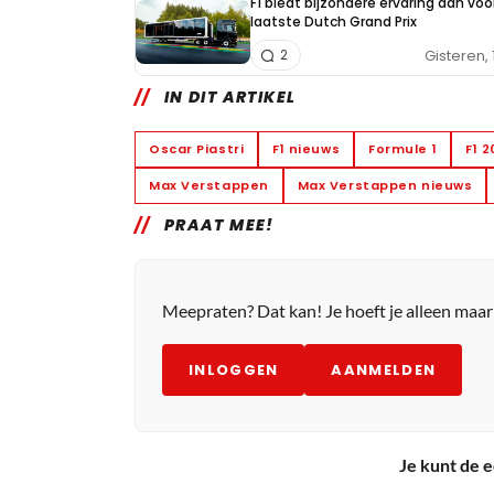
F1 biedt bijzondere ervaring aan voo
laatste Dutch Grand Prix
Gisteren, 
2
IN DIT ARTIKEL
Oscar Piastri
F1 nieuws
Formule 1
F1 
Max Verstappen
Max Verstappen nieuws
PRAAT MEE!
Meepraten? Dat kan! Je hoeft je alleen maa
INLOGGEN
AANMELDEN
Je kunt de e