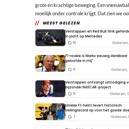
grote en krachtige beweging. Een sneeuwbal i
moeilijk onder controle krijgt. Dat zien we oo
MEEST GELEZEN
Verstappen en Red Bull flink gehind
in jacht op Mercedes
Gisteren, 
10
F1-rookie is Marko eeuwig dankbaar: 
geloofde in mij"
Gisteren, 
0
Verstappen ontvangt uitnodiging v
bijzonder NASCAR-project
Gisteren, 
0
Unieke F1-helm levert historisch
veilingrecord op voor het goede doe
Gisteren, 
1