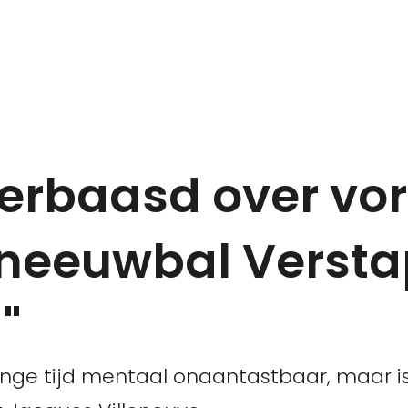
verbaasd over vo
n sneeuwbal Verst
"
lange tijd mentaal onaantastbaar, maar i