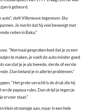
zjan is gebeurd.
 de auto", stelt Villeneuve tegenover
Sky
tspannen. Je merkt dat hij veel beweegt met
emde reden in Baku."
neuve. "Normaal gesproken kost dat je zo een
outjes te maken, je voelt de auto minder goed
aats van dat je je als tweede, derde of eerste
vende. Dan beland je in allerlei problemen."
pen. "Het grote verschil is de druk die hij
 en de papaya rules. Dan strijd je tegen je
je ervoor staat."
en klein stroompje aan, maar in een hele