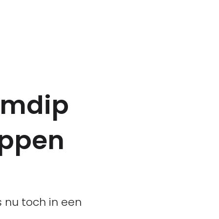
rmdip
appen
s nu toch in een