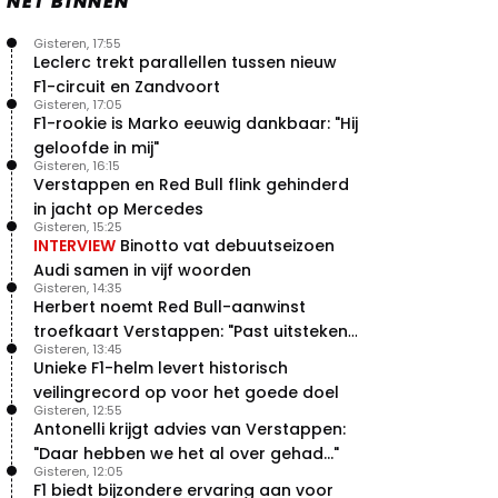
NET BINNEN
Gisteren, 17:55
Leclerc trekt parallellen tussen nieuw
F1-circuit en Zandvoort
Gisteren, 17:05
F1-rookie is Marko eeuwig dankbaar: "Hij
geloofde in mij"
Gisteren, 16:15
Verstappen en Red Bull flink gehinderd
in jacht op Mercedes
Gisteren, 15:25
INTERVIEW
Binotto vat debuutseizoen
Audi samen in vijf woorden
Gisteren, 14:35
Herbert noemt Red Bull-aanwinst
troefkaart Verstappen: "Past uitstekend
Gisteren, 13:45
bij Red Bull"
Unieke F1-helm levert historisch
veilingrecord op voor het goede doel
Gisteren, 12:55
Antonelli krijgt advies van Verstappen:
"Daar hebben we het al over gehad..."
Gisteren, 12:05
F1 biedt bijzondere ervaring aan voor