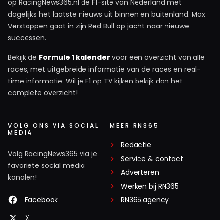
op RacingNews365.nl de F1-site van Nederland met
dagelijks het laatste nieuws uit binnen en buitenland. Max
Verstappen gaat in zijn Red Bull op jacht naar nieuwe
successen.
Bekijk de
Formule 1 kalender
voor een overzicht van alle
races, met uitgebreide informatie van de races en real-
time informatie. Wil je F1 op TV kijken bekijk dan het
complete overzicht!
VOLG ONS VIA SOCIAL
MEER RN365
MEDIA
Redactie
Volg RacingNews365 via je
Service & contact
favoriete social media
Adverteren
kanalen!
Werken bij RN365
Facebook
RN365.agency
X