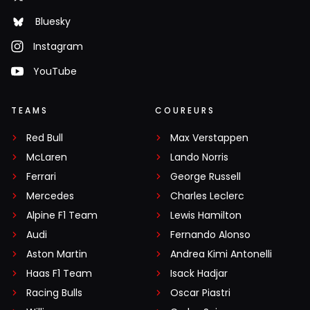
Bluesky
Instagram
YouTube
TEAMS
COUREURS
Red Bull
Max Verstappen
McLaren
Lando Norris
Ferrari
George Russell
Mercedes
Charles Leclerc
Alpine F1 Team
Lewis Hamilton
Audi
Fernando Alonso
Aston Martin
Andrea Kimi Antonelli
Haas F1 Team
Isack Hadjar
Racing Bulls
Oscar Piastri