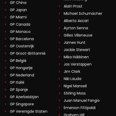
GP China
Alain Prost
GP Japan
Michael Schumacher
GP Miami
Alberto Ascari
GP Canada
Ayrton Senna
GP Monaco
Gilles Villeneuve
GP Barcelona
James Hunt
GP Oostenrijk
Jackie Stewart
GP Groot-Brittannië
Mika Häkkinen
GP België
Jos Verstappen
GP Hongarije
Jim Clark
GP Nederland
Niki Lauda
GP Italië
Nigel Mansell
GP Spanje
Stirling Moss
GP Azerbeidzjan
Juan Manuel Fangio
GP Singapore
Emerson Fittipaldi
GP Verenigde Staten
Graham Hill