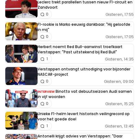
Leclerc trekt parallellen tussen nieuw F1-circuit en
Zandvoort
Gisteren, 17:55
0
F1-rookie is Marko eeuwig dankbaar: "Hij geloofde
in mij"
Gisteren, 17:05
0
Herbert noemt Red Bull-aanwinst troefkaart
Verstappen: "Past uitstekend bij Red Bull"
Gisteren, 14:35
1
Verstappen ontvangt uitnodiging voor bijzonder
NASCAR-project
Gisteren, 09:00
0
Binotto vat debuutseizoen Audi samen
INTERVIEW
in vijf woorden
Gisteren, 15:25
0
Unieke F1-helm levert historisch veilingrecord op
voor het goede doel
Gisteren, 13:45
1
Antonelli krijgt advies van Verstappen: "Daar