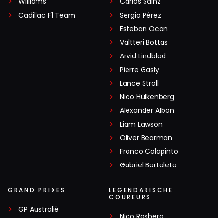
Williams
Carlos Sainz
Cadillac F1 Team
Sergio Pérez
Esteban Ocon
Valtteri Bottas
Arvid Lindblad
Pierre Gasly
Lance Stroll
Nico Hülkenberg
Alexander Albon
Liam Lawson
Oliver Bearman
Franco Colapinto
Gabriel Bortoleto
GRAND PRIXES
LEGENDARISCHE
COUREURS
GP Australië
Nico Rosberg