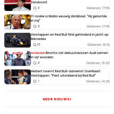
Zandvoort
Gisteren, 17:55
0
F1-rookie is Marko eeuwig dankbaar: "Hij geloofde
in mij"
Gisteren, 17:05
0
Verstappen en Red Bull flink gehinderd in jacht op
Mercedes
Gisteren, 16:15
10
Binotto vat debuutseizoen Audi samen
INTERVIEW
in vijf woorden
Gisteren, 15:25
0
Herbert noemt Red Bull-aanwinst troefkaart
Verstappen: "Past uitstekend bij Red Bull"
Gisteren, 14:35
1
MEER NIEUWS