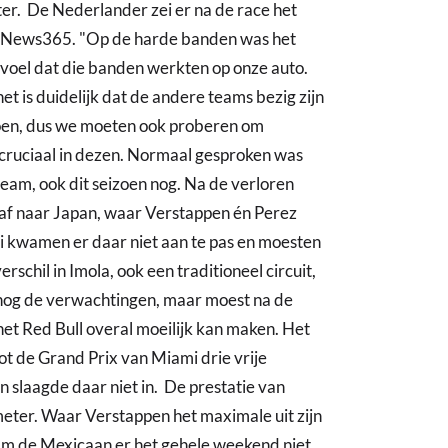
r. De Nederlander zei er na de race het
gNews365. "Op de harde banden was het
evoel dat die banden werkten op onze auto.
t is duidelijk dat de andere teams bezig zijn
doen, dus we moeten ook proberen om
s cruciaal in dezen. Normaal gesproken was
 team, ook dit seizoen nog. Na de verloren
s af naar Japan, waar Verstappen én Perez
i kwamen er daar niet aan te pas en moesten
schil in Imola, ook een traditioneel circuit,
 nog de verwachtingen, maar moest na de
 het Red Bull overal moeilijk kan maken. Het
ot de Grand Prix van Miami drie vrije
en slaagde daar niet in. De prestatie van
meter. Waar Verstappen het maximale uit zijn
wam de Mexicaan er het gehele weekend niet