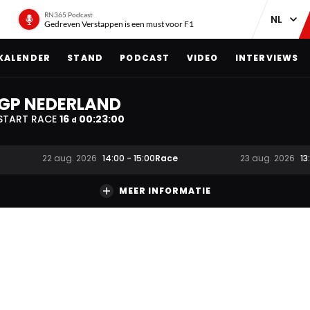
RN365 Podcast
Gedreven Verstappen is een must voor F1
KALENDER
STAND
PODCAST
VIDEO
INTERVIEWS
GP NEDERLAND
START RACE
16
00
:
22
:
59
d
Race
22 aug. 2026
14:00
-
15:00
23 aug. 2026
13
MEER INFORMATIE