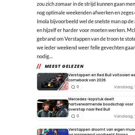
zou zich zomaar in de strijd kunnen gaan men
nog optimale weekenden afwerken en zeges o
Imola bijvoorbeeld wel de snelste man op de 
en hijzelf er harder voor moeten werken. McL
gebrand om Verstappen van de troon te stoten. 
we ieder weekend weer felle gevechten gaan
nodig...
MEEST GELEZEN
Verstappen en Red Bull voltooien e
comeback van 2026
Vandaag, 
0
Mercedes-kopstuk deelt
hartverwarmende boodschap voor
overstap naar Red Bull
Vandaag, 
0
Verstappen droomt van eigen mu
na inspirerend voorbeeld Alonso