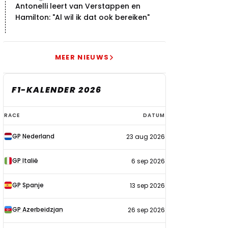
Antonelli leert van Verstappen en
Hamilton: "Al wil ik dat ook bereiken"
MEER NIEUWS
F1-KALENDER 2026
F1-
RACE
DATUM
kalender
GP Nederland
23 aug 2026
2026
GP Italië
6 sep 2026
GP Spanje
13 sep 2026
GP Azerbeidzjan
26 sep 2026