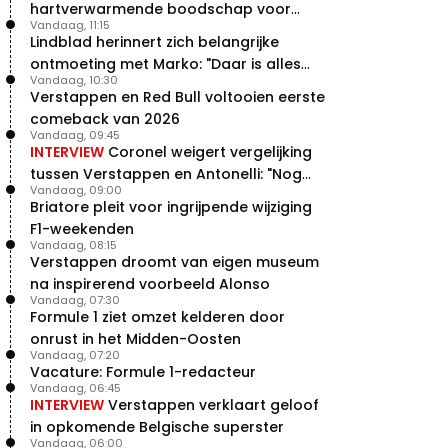
hartverwarmende boodschap voor
Vandaag, 11:15
overstap naar Red Bull
Lindblad herinnert zich belangrijke
ontmoeting met Marko: "Daar is alles
Vandaag, 10:30
echt begonnen"
Verstappen en Red Bull voltooien eerste
comeback van 2026
Vandaag, 09:45
INTERVIEW
Coronel weigert vergelijking
tussen Verstappen en Antonelli: "Nog
Vandaag, 09:00
niet dat niveau"
Briatore pleit voor ingrijpende wijziging
F1-weekenden
Vandaag, 08:15
Verstappen droomt van eigen museum
na inspirerend voorbeeld Alonso
Vandaag, 07:30
Formule 1 ziet omzet kelderen door
onrust in het Midden-Oosten
Vandaag, 07:20
Vacature: Formule 1-redacteur
Vandaag, 06:45
INTERVIEW
Verstappen verklaart geloof
in opkomende Belgische superster
Vandaag, 06:00