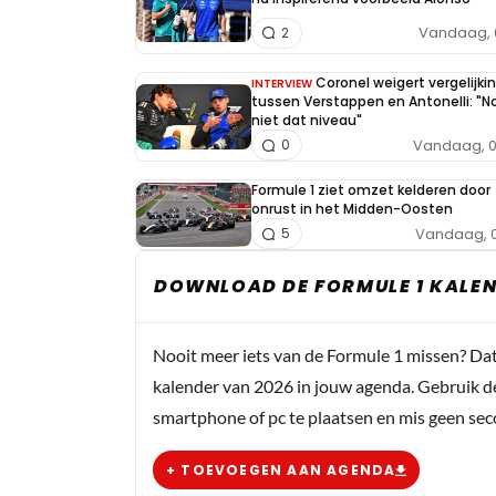
Vandaag, 
2
Coronel weigert vergelijki
INTERVIEW
tussen Verstappen en Antonelli: "N
niet dat niveau"
Vandaag, 0
0
Formule 1 ziet omzet kelderen door
onrust in het Midden-Oosten
Vandaag, 0
5
DOWNLOAD DE FORMULE 1 KALEN
Nooit meer iets van de Formule 1 missen? Da
kalender van 2026 in jouw agenda. Gebruik d
smartphone of pc te plaatsen en mis geen se
+ TOEVOEGEN AAN AGENDA