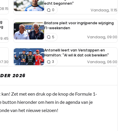
echt begonnen"
08:15
Vandaag, 11:15
0
ng
Briatore pleit voor ingrijpende wijziging
og
F1-weekenden
Vandaag, 09:00
5
9:45
Antonelli leert van Verstappen en
Hamilton: "Al wil ik dat ook bereiken"
7:30
Vandaag, 06:00
3
DER 2026
t kan! Zet met een druk op de knop de Formule 1-
e button hieronder om hem in de agenda van je
conde van het nieuwe seizoen!