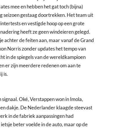
tes mee en hebben het gat toch (bijna)
rig seizoen gestaag doortrekken. Het team uit
tertests en vestigde hoop op een grote
enadering heeft ze geen windeieren gelegd.
tje achter de feiten aan, maar vanaf de Grand
 kon Norris zonder updates het tempo van
cht in de spiegels van de wereldkampioen
n en er zijn meerdere redenen om aan te
 is.
en signaal. Oké, Verstappen won in Imola,
leien dakje. De Nederlander klaagde steevast
werk in de fabriek aanpassingen had
ietsje beter voelde in de auto, maar op de