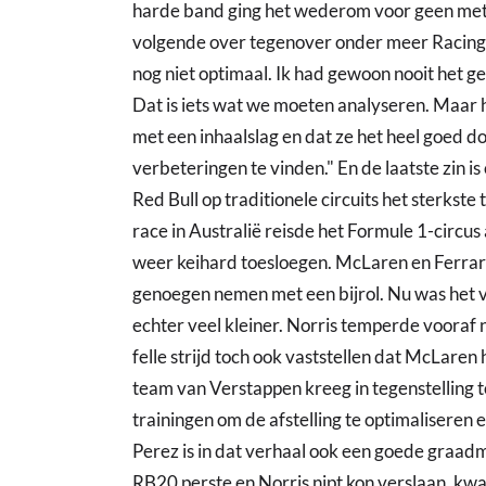
harde band ging het wederom voor geen mete
volgende over tegenover onder meer Racin
nog niet optimaal. Ik had gewoon nooit het g
Dat is iets wat we moeten analyseren. Maar he
met een inhaalslag en dat ze het heel goed 
verbeteringen te vinden." En de laatste zin i
Red Bull op traditionele circuits het sterkste
race in Australië reisde het Formule 1-circu
weer keihard toesloegen. McLaren en Ferrar
genoegen nemen met een bijrol. Nu was het ver
echter veel kleiner. Norris temperde vooraf
felle strijd toch ook vaststellen dat McLaren
team van Verstappen kreeg in tegenstelling t
trainingen om de afstelling te optimaliseren 
Perez is in dat verhaal ook een goede graad
RB20 perste en Norris nipt kon verslaan, k