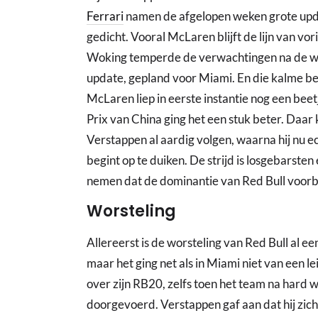
Ferrari
namen de afgelopen weken grote upda
gedicht. Vooral McLaren blijft de lijn van vo
Woking temperde de verwachtingen na de win
update, gepland voor Miami. En die kalme b
McLaren liep in eerste instantie nog een bee
Prix van China ging het een stuk beter. Daar
Verstappen al aardig volgen, waarna hij nu e
begint op te duiken. De strijd is losgebarste
nemen dat de dominantie van Red Bull voorbij
Worsteling
Allereerst is de worsteling van Red Bull al e
maar het ging net als in Miami niet van een 
over zijn RB20, zelfs toen het team na hard 
doorgevoerd. Verstappen gaf aan dat hij zich 