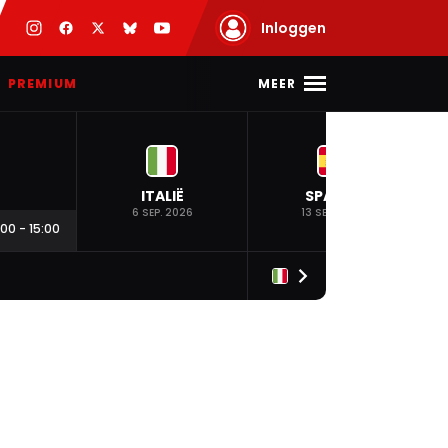
Inloggen
MEER
PREMIUM
ITALIË
SPANJE
6 SEP. 2026
13 SEP. 2026
:00
-
15:00