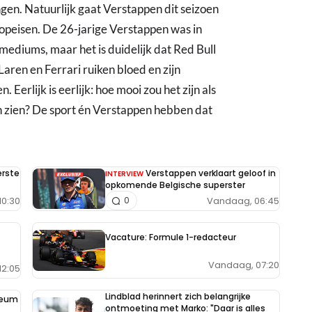
gen. Natuurlijk gaat Verstappen dit seizoen
peisen. De 26-jarige Verstappen was in
mediums, maar het is duidelijk dat Red Bull
aren en Ferrari ruiken bloed en zijn
Eerlijk is eerlijk: hoe mooi zou het zijn als
 zien? De sport én Verstappen hebben dat
erste
Verstappen verklaart geloof in
INTERVIEW
opkomende Belgische superster
10:30
Vandaag, 06:45
0
Vacature: Formule 1-redacteur
Vandaag, 07:20
12:05
Lindblad herinnert zich belangrijke
seum
ontmoeting met Marko: "Daar is alles