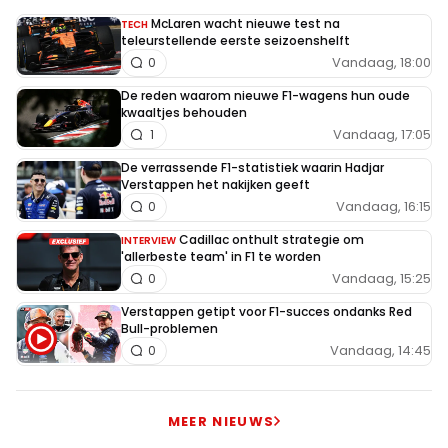
McLaren wacht nieuwe test na
TECH
teleurstellende eerste seizoenshelft
Vandaag, 18:00
0
De reden waarom nieuwe F1-wagens hun oude
kwaaltjes behouden
Vandaag, 17:05
1
De verrassende F1-statistiek waarin Hadjar
Verstappen het nakijken geeft
Vandaag, 16:15
0
Cadillac onthult strategie om
INTERVIEW
'allerbeste team' in F1 te worden
Vandaag, 15:25
0
Verstappen getipt voor F1-succes ondanks Red
Bull-problemen
Vandaag, 14:45
0
MEER NIEUWS