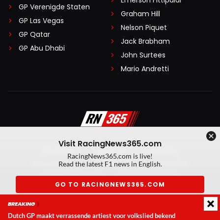
GP Verenigde Staten
Graham Hill
GP Las Vegas
Nelson Piquet
GP Qatar
Jack Brabham
GP Abu Dhabi
John Surtees
Mario Andretti
Visit RacingNews365.com
Disclaimer
Algemene voorwaarden
RacingNews365.com is live!
Privacy Policy
Created by On Your Marks
Read the latest F1 news in English.
Privacy manager
Kansspeluitingen
GO TO RACINGNEWS365.COM
© 2026 RacingNews365. Alle rechten voorbehouden
BREAKING
Don't show again
Dutch GP maakt verrassende artiest voor volkslied bekend