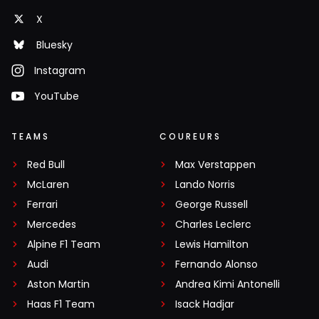
X
Bluesky
Instagram
YouTube
TEAMS
COUREURS
Red Bull
Max Verstappen
McLaren
Lando Norris
Ferrari
George Russell
Mercedes
Charles Leclerc
Alpine F1 Team
Lewis Hamilton
Audi
Fernando Alonso
Aston Martin
Andrea Kimi Antonelli
Haas F1 Team
Isack Hadjar