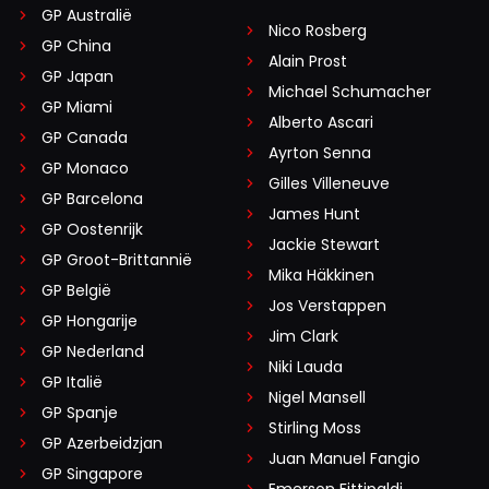
GP Australië
Nico Rosberg
GP China
Alain Prost
GP Japan
Michael Schumacher
GP Miami
Alberto Ascari
GP Canada
Ayrton Senna
GP Monaco
Gilles Villeneuve
GP Barcelona
James Hunt
GP Oostenrijk
Jackie Stewart
GP Groot-Brittannië
Mika Häkkinen
GP België
Jos Verstappen
GP Hongarije
Jim Clark
GP Nederland
Niki Lauda
GP Italië
Nigel Mansell
GP Spanje
Stirling Moss
GP Azerbeidzjan
Juan Manuel Fangio
GP Singapore
Emerson Fittipaldi