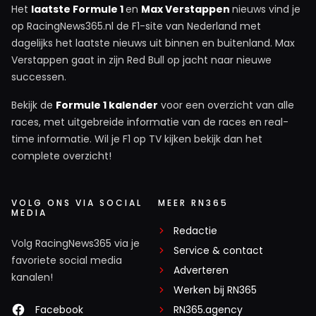
Het
laatste Formule 1
en
Max Verstappen
nieuws vind je
op RacingNews365.nl de F1-site van Nederland met
dagelijks het laatste nieuws uit binnen en buitenland. Max
Verstappen gaat in zijn Red Bull op jacht naar nieuwe
successen.
Bekijk de
Formule 1 kalender
voor een overzicht van alle
races, met uitgebreide informatie van de races en real-
time informatie. Wil je F1 op TV kijken bekijk dan het
complete overzicht!
VOLG ONS VIA SOCIAL
MEER RN365
MEDIA
Redactie
Volg RacingNews365 via je
Service & contact
favoriete social media
Adverteren
kanalen!
Werken bij RN365
Facebook
RN365.agency