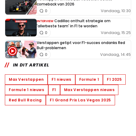
comeback van 2026
Vandaag, 10:30
0
Cadillac onthult strategie om
INTERVIEW
'allerbeste team' in F1 te worden
Vandaag, 15:25
0
Verstappen getipt voor F1-succes ondanks Red
Bull-problemen
Vandaag, 14:45
0
IN DIT ARTIKEL
Max Verstappen
F1 nieuws
Formule 1
F1 2025
Formule 1 nieuws
F1
Max Verstappen nieuws
Red Bull Racing
F1 Grand Prix Las Vegas 2025