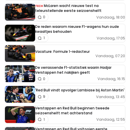
McLaren wacht nieuwe test na
TECH
teleurstellende eerste seizoenshelft
Vandaag, 18:00
0
De reden waarom nieuwe F1-wagens hun oude
kwaaltjes behouden
Vandaag, 17:05
1
Vacature: Formule 1-redacteur
Vandaag, 07:20
De verrassende F1-statistiek waarin Hadjar
Verstappen het nakijken geeft
Vandaag, 16:15
0
'Red Bull vindt opvolger Lambiase bij Aston Martin'
Vandaag, 13:45
9
Verstappen en Red Bull beginnen tweede
seizoenshelft met achterstand
Vandaag, 12:55
1
Verstappen en Red Bull voltooien eerste