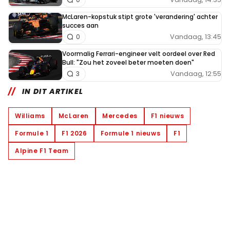
McLaren-kopstuk stipt grote 'verandering' achter
succes aan
Vandaag, 13:45
0
Voormalig Ferrari-engineer velt oordeel over Red
Bull: "Zou het zoveel beter moeten doen"
Vandaag, 12:55
3
IN DIT ARTIKEL
Williams
McLaren
Mercedes
F1 nieuws
Formule 1
F1 2026
Formule 1 nieuws
F1
Alpine F1 Team