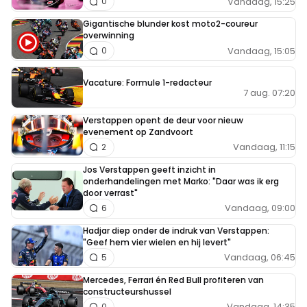
Vandaag, 15:25
0
Gigantische blunder kost moto2-coureur
overwinning
Vandaag, 15:05
0
Vacature: Formule 1-redacteur
7 aug. 07:20
Verstappen opent de deur voor nieuw
evenement op Zandvoort
Vandaag, 11:15
2
Jos Verstappen geeft inzicht in
onderhandelingen met Marko: "Daar was ik erg
door verrast"
Vandaag, 09:00
6
Hadjar diep onder de indruk van Verstappen:
"Geef hem vier wielen en hij levert"
Vandaag, 06:45
5
Mercedes, Ferrari én Red Bull profiteren van
constructeurshussel
Vandaag, 14:35
0