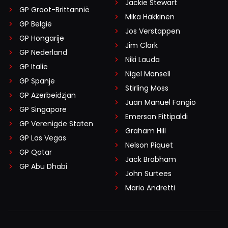
Jackie Stewart
GP Groot-Brittannië
Mika Häkkinen
GP België
Jos Verstappen
GP Hongarije
Jim Clark
GP Nederland
Niki Lauda
GP Italië
Nigel Mansell
GP Spanje
Stirling Moss
GP Azerbeidzjan
Juan Manuel Fangio
GP Singapore
Emerson Fittipaldi
GP Verenigde Staten
Graham Hill
GP Las Vegas
Nelson Piquet
GP Qatar
Jack Brabham
GP Abu Dhabi
John Surtees
Mario Andretti