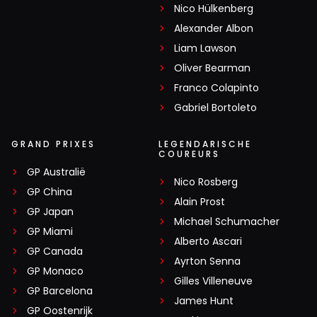
Nico Hülkenberg
Alexander Albon
Liam Lawson
Oliver Bearman
Franco Colapinto
Gabriel Bortoleto
GRAND PRIXES
LEGENDARISCHE
COUREURS
GP Australië
Nico Rosberg
GP China
Alain Prost
GP Japan
Michael Schumacher
GP Miami
Alberto Ascari
GP Canada
Ayrton Senna
GP Monaco
Gilles Villeneuve
GP Barcelona
James Hunt
GP Oostenrijk