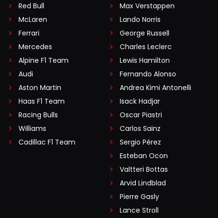
Red Bull
Max Verstappen
McLaren
Lando Norris
Ferrari
George Russell
Mercedes
Charles Leclerc
Alpine F1 Team
Lewis Hamilton
Audi
Fernando Alonso
Aston Martin
Andrea Kimi Antonelli
Haas F1 Team
Isack Hadjar
Racing Bulls
Oscar Piastri
Williams
Carlos Sainz
Cadillac F1 Team
Sergio Pérez
Esteban Ocon
Valtteri Bottas
Arvid Lindblad
Pierre Gasly
Lance Stroll