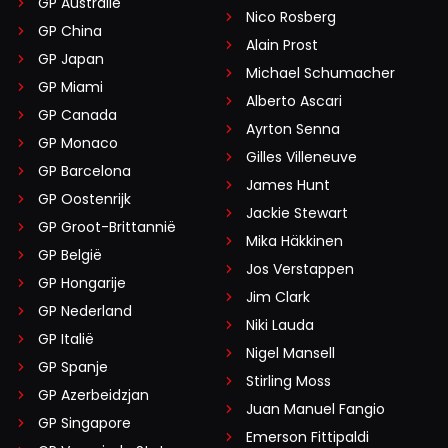
GP Australië
Nico Rosberg
GP China
Alain Prost
GP Japan
Michael Schumacher
GP Miami
Alberto Ascari
GP Canada
Ayrton Senna
GP Monaco
Gilles Villeneuve
GP Barcelona
James Hunt
GP Oostenrijk
Jackie Stewart
GP Groot-Brittannië
Mika Häkkinen
GP België
Jos Verstappen
GP Hongarije
Jim Clark
GP Nederland
Niki Lauda
GP Italië
Nigel Mansell
GP Spanje
Stirling Moss
GP Azerbeidzjan
Juan Manuel Fangio
GP Singapore
Emerson Fittipaldi