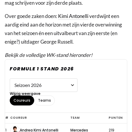
mag schrijven voor zijn derde plaats.
Over goede zaken doen:
Kimi Antonelli
verdwijnt een
aardig eind aan de horizon met zijn vierde overwinning
van het seizoen én een uitvalbeurt van zijn eerste (en
enige?) uitdager George Russell.
Bekijk de volledige WK-stand hieronder!
FORMULE 1 STAND 2026
Wijzig weergave
Coureurs
Teams
Formule
#
COUREUR
TEAM
PUNTEN
1
1
Andrea Kimi Antonelli
Mercedes
219