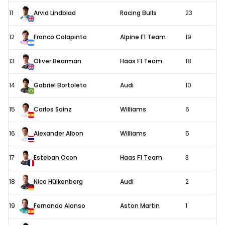
11
Arvid Lindblad
Racing Bulls
23
12
Franco Colapinto
Alpine F1 Team
19
13
Oliver Bearman
Haas F1 Team
18
14
Gabriel Bortoleto
Audi
10
15
Carlos Sainz
Williams
6
16
Alexander Albon
Williams
5
17
Esteban Ocon
Haas F1 Team
3
18
Nico Hülkenberg
Audi
2
19
Fernando Alonso
Aston Martin
1