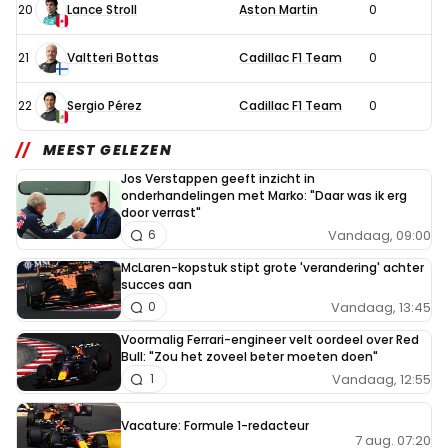
20
Lance Stroll
Aston Martin
0
21
Valtteri Bottas
Cadillac F1 Team
0
22
Sergio Pérez
Cadillac F1 Team
0
MEEST GELEZEN
Jos Verstappen geeft inzicht in
onderhandelingen met Marko: "Daar was ik erg
door verrast"
Vandaag, 09:00
6
McLaren-kopstuk stipt grote 'verandering' achter
succes aan
Vandaag, 13:45
0
Voormalig Ferrari-engineer velt oordeel over Red
Bull: "Zou het zoveel beter moeten doen"
Vandaag, 12:55
1
Vacature: Formule 1-redacteur
7 aug. 07:20