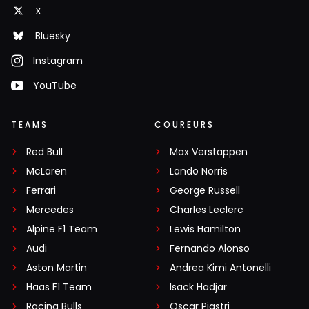
X
Bluesky
Instagram
YouTube
TEAMS
COUREURS
Red Bull
Max Verstappen
McLaren
Lando Norris
Ferrari
George Russell
Mercedes
Charles Leclerc
Alpine F1 Team
Lewis Hamilton
Audi
Fernando Alonso
Aston Martin
Andrea Kimi Antonelli
Haas F1 Team
Isack Hadjar
Racing Bulls
Oscar Piastri