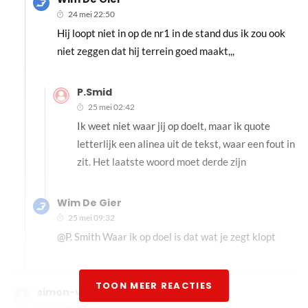
24 mei 22:50
Hij loopt niet in op de nr1 in de stand dus ik zou ook
niet zeggen dat hij terrein goed maakt,,,
P.Smid
25 mei 02:42
Ik weet niet waar jij op doelt, maar ik quote
letterlijk een alinea uit de tekst, waar een fout in
zit. Het laatste woord moet derde zijn
Wim De Gier
25 mei 09:32
@P. Smith Waar ik op doel is dat wat je zegt klopt
TOON MEER REACTIES
simon-verschoor#73390
25 mei 07:03