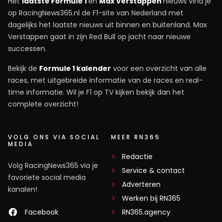
Het
laatste Formule 1
en
Max Verstappen
nieuws vind je
op RacingNews365.nl de F1-site van Nederland met
dagelijks het laatste nieuws uit binnen en buitenland. Max
Verstappen gaat in zijn Red Bull op jacht naar nieuwe
successen.
Bekijk de
Formule 1 kalender
voor een overzicht van alle
races, met uitgebreide informatie van de races en real-
time informatie. Wil je F1 op TV kijken bekijk dan het
complete overzicht!
VOLG ONS VIA SOCIAL
MEER RN365
MEDIA
Redactie
Volg RacingNews365 via je
Service & contact
favoriete social media
Adverteren
kanalen!
Werken bij RN365
Facebook
RN365.agency