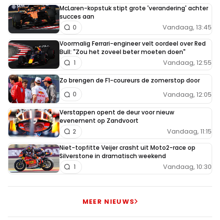
McLaren-kopstuk stipt grote 'verandering' achter
succes aan
Vandaag, 13:45
0
Voormalig Ferrari-engineer velt oordeel over Red
Bull: "Zou het zoveel beter moeten doen"
Vandaag, 12:55
1
Zo brengen de F1-coureurs de zomerstop door
Vandaag, 12:05
0
Verstappen opent de deur voor nieuw
evenement op Zandvoort
Vandaag, 11:15
2
Niet-topfitte Veijer crasht uit Moto2-race op
Silverstone in dramatisch weekend
Vandaag, 10:30
1
MEER NIEUWS