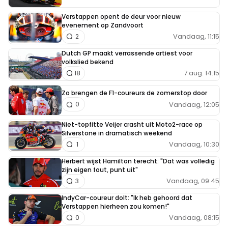
Verstappen opent de deur voor nieuw
evenement op Zandvoort
Vandaag, 11:15
2
Dutch GP maakt verrassende artiest voor
volkslied bekend
7 aug. 14:15
18
Zo brengen de F1-coureurs de zomerstop door
Vandaag, 12:05
0
Niet-topfitte Veijer crasht uit Moto2-race op
Silverstone in dramatisch weekend
Vandaag, 10:30
1
Herbert wijst Hamilton terecht: "Dat was volledig
zijn eigen fout, punt uit"
Vandaag, 09:45
3
IndyCar-coureur dolt: "Ik heb gehoord dat
Verstappen hierheen zou komen!"
Vandaag, 08:15
0