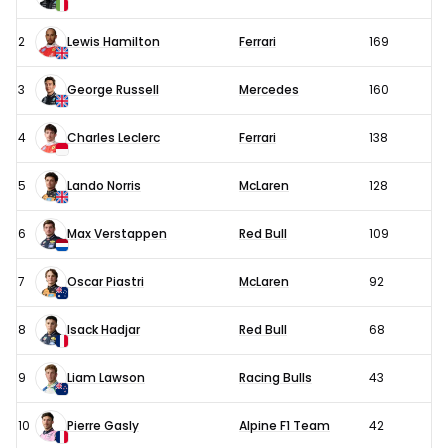
stand
2026
2
Lewis Hamilton
Ferrari
169
3
George Russell
Mercedes
160
4
Charles Leclerc
Ferrari
138
5
Lando Norris
McLaren
128
6
Max Verstappen
Red Bull
109
7
Oscar Piastri
McLaren
92
8
Isack Hadjar
Red Bull
68
9
Liam Lawson
Racing Bulls
43
10
Pierre Gasly
Alpine F1 Team
42