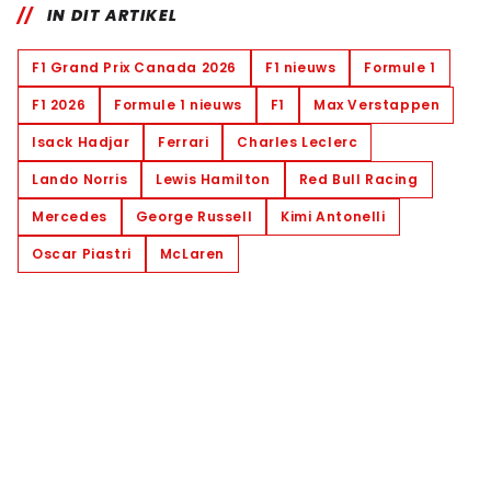
IN DIT ARTIKEL
F1 Grand Prix Canada 2026
F1 nieuws
Formule 1
F1 2026
Formule 1 nieuws
F1
Max Verstappen
Isack Hadjar
Ferrari
Charles Leclerc
Lando Norris
Lewis Hamilton
Red Bull Racing
Mercedes
George Russell
Kimi Antonelli
Oscar Piastri
McLaren