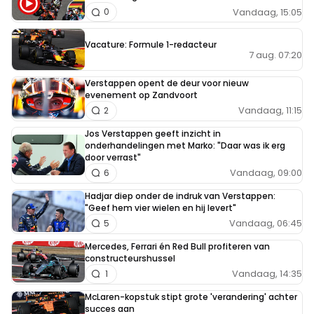
Vandaag, 15:05
0
Vacature: Formule 1-redacteur
7 aug. 07:20
Verstappen opent de deur voor nieuw
evenement op Zandvoort
Vandaag, 11:15
2
Jos Verstappen geeft inzicht in
onderhandelingen met Marko: "Daar was ik erg
door verrast"
Vandaag, 09:00
6
Hadjar diep onder de indruk van Verstappen:
"Geef hem vier wielen en hij levert"
Vandaag, 06:45
5
Mercedes, Ferrari én Red Bull profiteren van
constructeurshussel
Vandaag, 14:35
1
McLaren-kopstuk stipt grote 'verandering' achter
succes aan