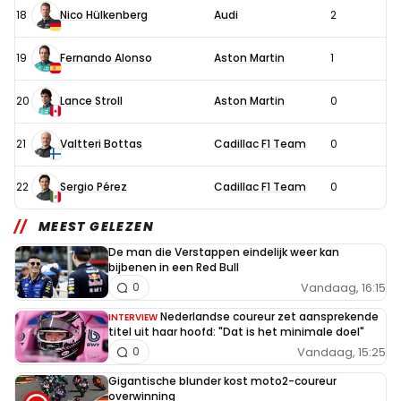
18
Nico Hülkenberg
Audi
2
19
Fernando Alonso
Aston Martin
1
20
Lance Stroll
Aston Martin
0
21
Valtteri Bottas
Cadillac F1 Team
0
22
Sergio Pérez
Cadillac F1 Team
0
MEEST GELEZEN
De man die Verstappen eindelijk weer kan
bijbenen in een Red Bull
Vandaag, 16:15
0
Nederlandse coureur zet aansprekende
INTERVIEW
titel uit haar hoofd: "Dat is het minimale doel"
Vandaag, 15:25
0
Gigantische blunder kost moto2-coureur
overwinning