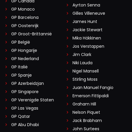
GP Canada
Ayrton Senna
GP Monaco
Gilles Villeneuve
GP Barcelona
James Hunt
GP Oostenrijk
Jackie Stewart
GP Groot-Brittannië
Mika Häkkinen
GP België
Jos Verstappen
GP Hongarije
Jim Clark
GP Nederland
Niki Lauda
GP Italië
Nigel Mansell
GP Spanje
Stirling Moss
GP Azerbeidzjan
Juan Manuel Fangio
GP Singapore
Emerson Fittipaldi
GP Verenigde Staten
Graham Hill
GP Las Vegas
Nelson Piquet
GP Qatar
Jack Brabham
GP Abu Dhabi
John Surtees