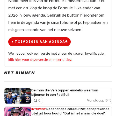
Nooit meer iets van de Formule 1 missen? Dat kan! Zet
met een druk op de knop de Formule 1-kalender van
2026 in jouw agenda. Gebruik de button hieronder om
hem in de agenda van je smartphone of pc te plaatsen en
mis geen seconde van het nieuwe seizoen!
+ TOEVOEGEN AAN AGENDA
We hebben ook een versie met alleen de race en kwalificatie.
klik hier voor deze versie en meer uitleg
.
NET BINNEN
De man die Verstappen eindelijk weer kan
bijbenen in een Red Bull
Vandaag, 16:15
0
Nederlandse coureur zet aansprekende
INTERVIEW
titel uit haar hoofd: "Dat is het minimale doel"