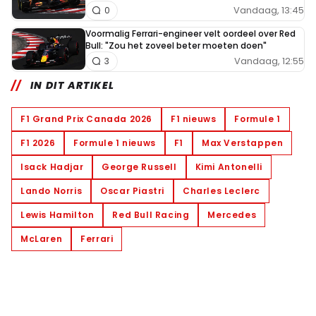
Vandaag, 13:45
0
Voormalig Ferrari-engineer velt oordeel over Red
Bull: "Zou het zoveel beter moeten doen"
Vandaag, 12:55
3
IN DIT ARTIKEL
F1 Grand Prix Canada 2026
F1 nieuws
Formule 1
F1 2026
Formule 1 nieuws
F1
Max Verstappen
Isack Hadjar
George Russell
Kimi Antonelli
Lando Norris
Oscar Piastri
Charles Leclerc
Lewis Hamilton
Red Bull Racing
Mercedes
McLaren
Ferrari