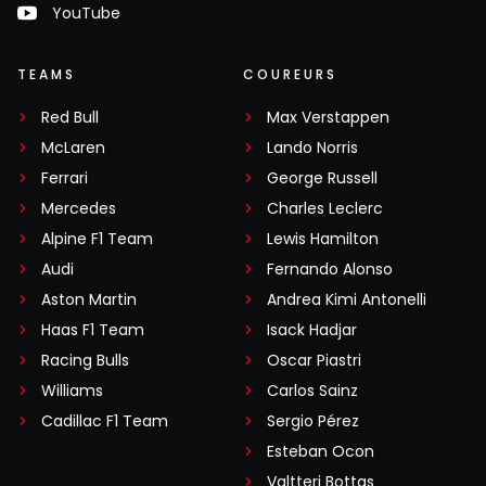
YouTube
TEAMS
COUREURS
Red Bull
Max Verstappen
McLaren
Lando Norris
Ferrari
George Russell
Mercedes
Charles Leclerc
Alpine F1 Team
Lewis Hamilton
Audi
Fernando Alonso
Aston Martin
Andrea Kimi Antonelli
Haas F1 Team
Isack Hadjar
Racing Bulls
Oscar Piastri
Williams
Carlos Sainz
Cadillac F1 Team
Sergio Pérez
Esteban Ocon
Valtteri Bottas