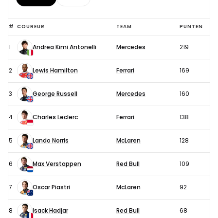
Formule
#
COUREUR
TEAM
PUNTEN
1
1
Andrea Kimi Antonelli
Mercedes
219
stand
2026
2
Lewis Hamilton
Ferrari
169
3
George Russell
Mercedes
160
4
Charles Leclerc
Ferrari
138
5
Lando Norris
McLaren
128
6
Max Verstappen
Red Bull
109
7
Oscar Piastri
McLaren
92
8
Isack Hadjar
Red Bull
68