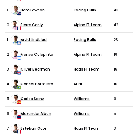
9
Liam Lawson
Racing Bulls
43
10
Pierre Gasly
Alpine F1 Team
42
11
Arvid Lindblad
Racing Bulls
23
12
Franco Colapinto
Alpine F1 Team
19
13
Oliver Bearman
Haas F1 Team
18
14
Gabriel Bortoleto
Audi
10
15
Carlos Sainz
Williams
6
16
Alexander Albon
Williams
5
17
Esteban Ocon
Haas F1 Team
3