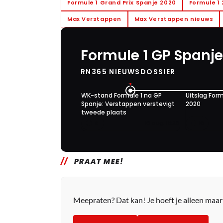
Formule 1 Grand Prix Spanje 2020
Formule 1
Max Verstappen
Max Verstappen nieuws
Formule 1 GP Spanje
RN365 NIEUWSDOSSIER
WK-stand Formule 1 na GP
Uitslag Form
Spanje: Verstappen verstevigt
2020
tweede plaats
8
16
16 aug. 18:26
PRAAT MEE!
Meepraten? Dat kan! Je hoeft je alleen maa