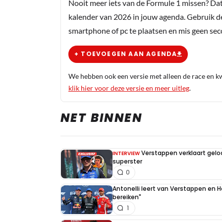
Nooit meer iets van de Formule 1 missen? Da
Vorig jaar 3e. Dit jaar 2e. Volgend jaar
kalender van 2026 in jouw agenda. Gebruik d
smartphone of pc te plaatsen en mis geen se
Nynke van Beek-Hiemstra
16 augustus 2020 19:24
+ TOEVOEGEN AAN AGENDA
Nou dacht hetzelfde....roep ik al 
We hebben ook een versie met alleen de race en kwa
klik hier voor deze versie en meer uitleg
.
NET BINNEN
Meepraten? Dat kan! Je hoeft je alleen maa
INLOGGEN
AANMELDEN
Verstappen verklaart gel
INTERVIEW
superster
0
Antonelli leert van Verstappen en Ha
bereiken"
1