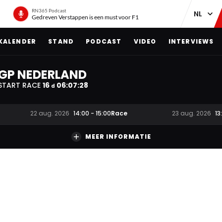
RN365 Podcast
Gedreven Verstappen is een must voor F1
KALENDER
STAND
PODCAST
VIDEO
INTERVIEWS
GP NEDERLAND
START RACE
16
06
:
07
:
28
d
Race
22 aug. 2026
14:00
-
15:00
23 aug. 2026
13
MEER INFORMATIE