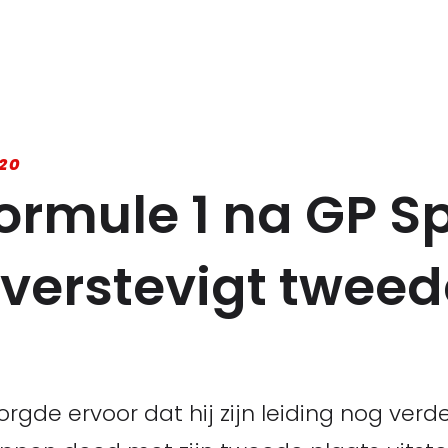
20
rmule 1 na GP Sp
verstevigt tweed
gde ervoor dat hij zijn leiding nog verder