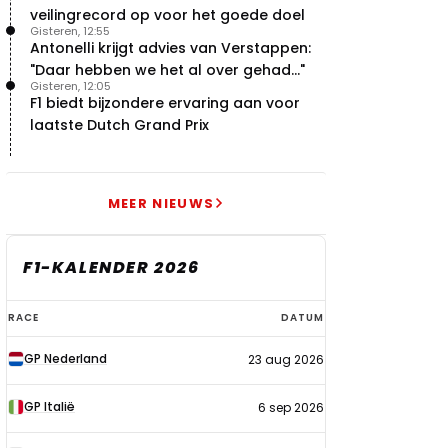
veilingrecord op voor het goede doel
Gisteren, 12:55
Antonelli krijgt advies van Verstappen:
"Daar hebben we het al over gehad..."
Gisteren, 12:05
F1 biedt bijzondere ervaring aan voor
laatste Dutch Grand Prix
e 1 GP Spanje
Startopstelling Formule 1 GP
Uitslag kwalificatie F
MEER NIEUWS
Spanje 2020
Spanje 2020
7
25
16 aug. 12:00
16 aug. 10:45
F1-KALENDER 2026
F1-
RACE
DATUM
kalender
GP Nederland
23 aug 2026
2026
GP Italië
6 sep 2026