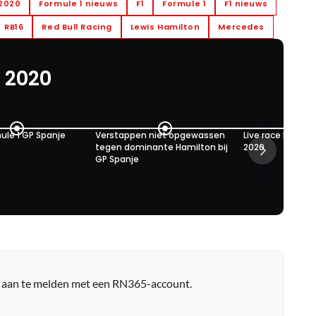
 2020
Formule 1 nieuws
F1
Formule 1
F1 nieuws
RB16
Red Bull Racing
Lewis Hamilton
Mercedes
 2020
ule 1 GP Spanje
Verstappen niet opgewassen
Live race Formul
tegen dominante Hamilton bij
2020
GP Spanje
21
25
16 aug. 14:47
16 aug. 14:45
r aan te melden met een RN365-account.