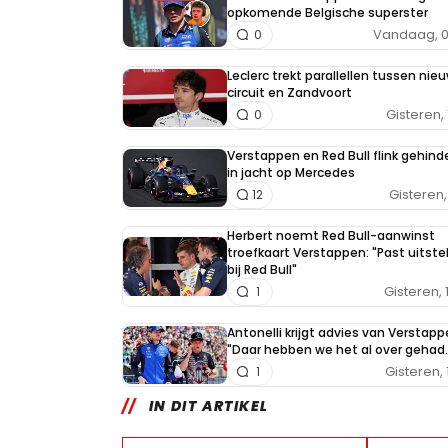
opkomende Belgische superster
Vandaag, 0
0
Leclerc trekt parallellen tussen nieu
circuit en Zandvoort
Gisteren, 
0
Verstappen en Red Bull flink gehind
in jacht op Mercedes
Gisteren, 
12
Herbert noemt Red Bull-aanwinst
troefkaart Verstappen: "Past uitst
bij Red Bull"
Gisteren, 
1
Antonelli krijgt advies van Verstapp
"Daar hebben we het al over gehad..
Gisteren, 
1
IN DIT ARTIKEL