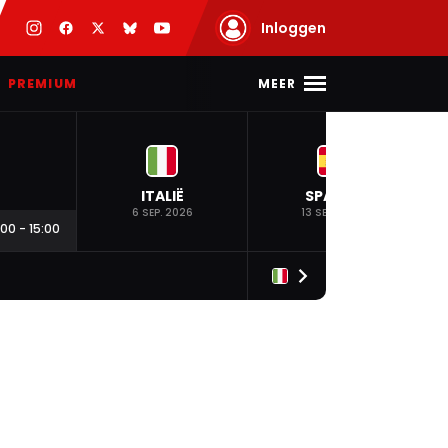
Inloggen
MEER
PREMIUM
ITALIË
SPANJE
6 SEP. 2026
13 SEP. 2026
:00
-
15:00