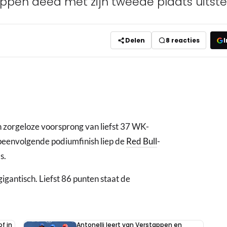
appen deed met zijn tweede plaats uitst
Delen
8
reacties
I
n zorgeloze voorsprong van liefst 37 WK-
 opeenvolgende podiumfinish liep de
Red Bull
-
s.
gigantisch. Liefst 86 punten staat de
f in
Antonelli leert van Verstappen en