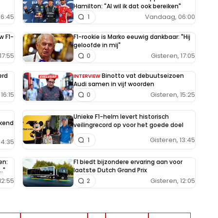
Hamilton: "Al wil ik dat ook bereiken"
6:45
Vandaag, 06:00
1
w F1-
F1-rookie is Marko eeuwig dankbaar: "Hij
geloofde in mij"
17:55
Gisteren, 17:05
0
erd
Binotto vat debuutseizoen
INTERVIEW
Audi samen in vijf woorden
16:15
Gisteren, 15:25
0
Unieke F1-helm levert historisch
ekend
veilingrecord op voor het goede doel
Gisteren, 13:45
1
14:35
en:
F1 biedt bijzondere ervaring aan voor
."
laatste Dutch Grand Prix
12:55
Gisteren, 12:05
2