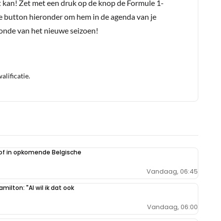
t kan! Zet met een druk op de knop de Formule 1-
 het kampioenschap.
e button hieronder om hem in de agenda van je
conde van het nieuwe seizoen!
een tijdje dacht laat ik t s posten, je was me voor.
lificatie.
r aan te melden met een RN365-account.
oof in opkomende Belgische
Vandaag, 06:45
milton: "Al wil ik dat ook
Vandaag, 06:00