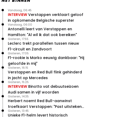
NET BINNEN
Vandaag, 06:45
INTERVIEW
Verstappen verklaart geloof
in opkomende Belgische superster
Vandaag, 06:00
Antonelli leert van Verstappen en
Hamilton: "Al wil ik dat ook bereiken"
Gisteren, 17:55
Leclerc trekt parallellen tussen nieuw
F1-circuit en Zandvoort
Gisteren, 17:05
F1-rookie is Marko eeuwig dankbaar: "Hij
geloofde in mij"
Gisteren, 16:15
Verstappen en Red Bull flink gehinderd
in jacht op Mercedes
Gisteren, 15:25
INTERVIEW
Binotto vat debuutseizoen
Audi samen in vijf woorden
Gisteren, 14:35
Herbert noemt Red Bull-aanwinst
troefkaart Verstappen: "Past uitstekend
Gisteren, 13:45
bij Red Bull"
Unieke F1-helm levert historisch