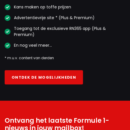
Kans maken op toffe prijzen
Meepraten? Dat kan! Je hoeft je alleen maar aan te
melden met een RN365-account.
Advertentievrije site * (Plus & Premium)
Toegang tot de exclusieve RN365 app (Plus &
INLOGGEN
AANMELDEN
Premium)
En nog veel meer…
* m.u.v. content van derden
ONTDEK DE MOGELIJKHEDEN
Ontvang het laatste Formule 1-
nieuws in jouw mailbox!