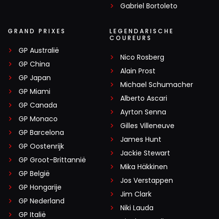
Gabriel Bortoleto
GRAND PRIXES
LEGENDARISCHE
COUREURS
GP Australië
Nico Rosberg
GP China
Alain Prost
GP Japan
Michael Schumacher
GP Miami
Alberto Ascari
GP Canada
Ayrton Senna
GP Monaco
Gilles Villeneuve
GP Barcelona
James Hunt
GP Oostenrijk
Jackie Stewart
GP Groot-Brittannië
Mika Häkkinen
GP België
Jos Verstappen
GP Hongarije
Jim Clark
GP Nederland
Niki Lauda
GP Italië