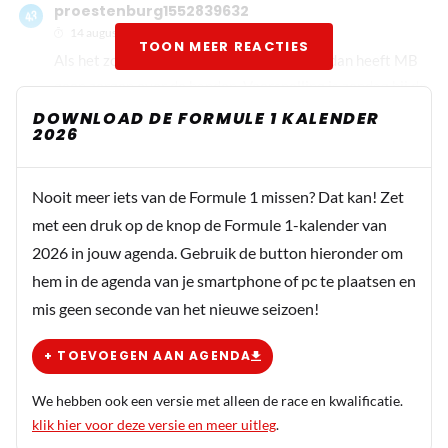
proestenburg1552839632
14 augustus 2020 16:48
TOON MEER REACTIES
Als het zondag wat koeler is dan vandaag, dan heeft MB
geen zorgen over de banden. Voorspelling is zondag bij de
start een bewolkt Barcelona. Dit kan wel eens de
DOWNLOAD DE FORMULE 1 KALENDER
2026
reddende engel zijn voor MB. Van mij mag het zonnetje
schijnen op zondag zonder wolken.
Nooit meer iets van de Formule 1 missen? Dat kan! Zet
met een druk op de knop de Formule 1-kalender van
Racingjack
2026 in jouw agenda. Gebruik de button hieronder om
14 augustus 2020 16:59
hem in de agenda van je smartphone of pc te plaatsen en
Hamilton is zenuwachtig en vind dat Max te dichtbij is
mis geen seconde van het nieuwe seizoen!
gekomen wat in houd dat Louis alleen met Max in zijn
hoofd rond rijd en zondag continu informatie wil hebben
+ TOEVOEGEN AAN AGENDA
waar die rijd en hoeveel voorsprong ze hebben want hij
tracht een rechtstreeks duel met Max te ontlopen mede
We hebben ook een versie met alleen de race en kwalificatie.
Louis kan niet vechten omdat hij alle kampioenschappen
klik hier voor deze versie en meer uitleg
.