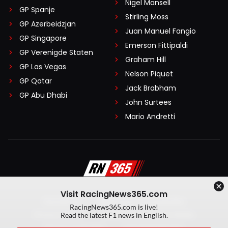
Nigel Mansell
GP Spanje
Stirling Moss
GP Azerbeidzjan
Juan Manuel Fangio
GP Singapore
Emerson Fittipaldi
GP Verenigde Staten
Graham Hill
GP Las Vegas
Nelson Piquet
GP Qatar
Jack Brabham
GP Abu Dhabi
John Surtees
Mario Andretti
Visit RacingNews365.com
Disclaimer
Algemene voorwaarden
RacingNews365.com is live!
Privacy Policy
Created by On Your Marks
Read the latest F1 news in English.
Privacy manager
Kansspeluitingen