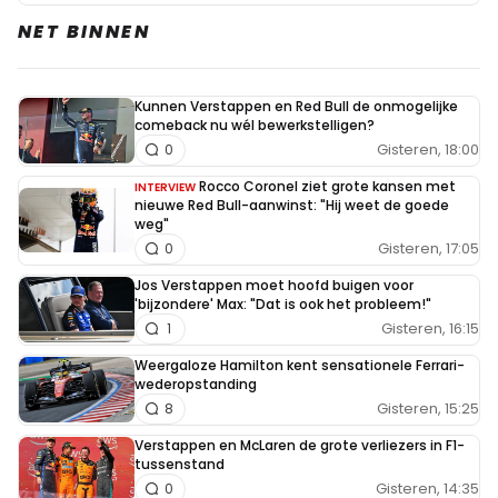
met overwicht heeft gewonnen en niet weet hoe hij er
NET BINNEN
echt voor moet vechten op de baan mede omdat ze de
party mode volgende grand prix kwijt gaan raken en ze
rijden nu al met veel minder downforce waardoor de
Kunnen Verstappen en Red Bull de onmogelijke
wagen moeilijker te besturen is en de track limits een
comeback nu wél bewerkstelligen?
probleem kunnen gaan worden als het echt wordt vechten
Gisteren, 18:00
0
om je plek op de baan mede Mercedes kan niet te lang
Rocco Coronel ziet grote kansen met
INTERVIEW
achter een andere wagen het gevecht aan dan wordt de
nieuwe Red Bull-aanwinst: "Hij weet de goede
weg"
motor heet en de banden gaan er aan en er is minder
Gisteren, 17:05
0
balans mede omdat ze veel minder downforce hebben dan
Jos Verstappen moet hoofd buigen voor
voorheen om de banden slijtage te tackelen en als je
'bijzondere' Max: "Dat is ook het probleem!"
straks je party mode in moet leveren dan krijgt Mercedes
Gisteren, 16:15
1
echt serieuze problemen.
Weergaloze Hamilton kent sensationele Ferrari-
wederopstanding
Gisteren, 15:25
8
SpeedyJohn
14 augustus 2020 17:30
Verstappen en McLaren de grote verliezers in F1-
tussenstand
Even adem halen tussen door
Gisteren, 14:35
0