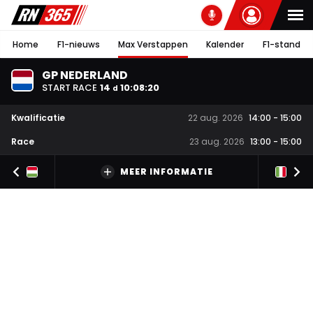
Home
F1-nieuws
Max Verstappen
Kalender
F1-stand
GP NEDERLAND
START RACE
14
10
:
08
:
20
d
Kwalificatie
22 aug. 2026
14:00
-
15:00
Race
23 aug. 2026
13:00
-
15:00
MEER INFORMATIE