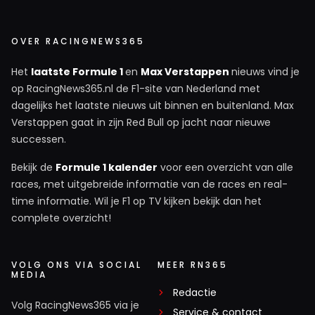
OVER RACINGNEWS365
Het
laatste Formule 1
en
Max Verstappen
nieuws vind je
op RacingNews365.nl de F1-site van Nederland met
dagelijks het laatste nieuws uit binnen en buitenland. Max
Verstappen gaat in zijn Red Bull op jacht naar nieuwe
successen.
Bekijk de
Formule 1 kalender
voor een overzicht van alle
races, met uitgebreide informatie van de races en real-
time informatie. Wil je F1 op TV kijken bekijk dan het
complete overzicht!
VOLG ONS VIA SOCIAL
MEER RN365
MEDIA
Redactie
Volg RacingNews365 via je
Service & contact