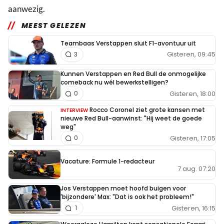
aanwezig.
MEEST GELEZEN
Teambaas Verstappen sluit F1-avontuur uit
Gisteren, 09:45
3
Kunnen Verstappen en Red Bull de onmogelijke
comeback nu wél bewerkstelligen?
Gisteren, 18:00
0
Rocco Coronel ziet grote kansen met
INTERVIEW
nieuwe Red Bull-aanwinst: "Hij weet de goede
weg"
Gisteren, 17:05
0
Vacature: Formule 1-redacteur
7 aug. 07:20
Jos Verstappen moet hoofd buigen voor
'bijzondere' Max: "Dat is ook het probleem!"
Gisteren, 16:15
1