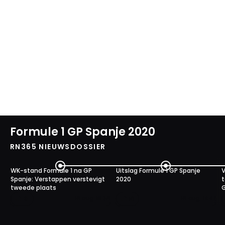
Formule 1 GP Spanje 2020
RN365 NIEUWSDOSSIER
WK-stand Formule 1 na GP
Uitslag Formule 1 GP Spanje
Spanje: Verstappen verstevigt
2020
t
tweede plaats
G
8
16
16 aug. 18:26
16 aug. 14:47