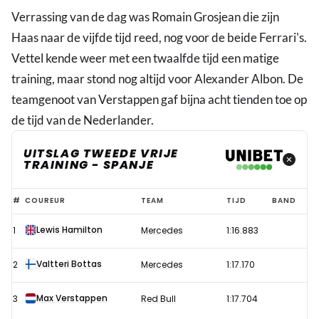
Verrassing van de dag was Romain Grosjean die zijn
Haas naar de vijfde tijd reed, nog voor de beide Ferrari's.
Vettel kende weer met een twaalfde tijd een matige
training, maar stond nog altijd voor Alexander Albon. De
teamgenoot van Verstappen gaf bijna acht tienden toe op
de tijd van de Nederlander.
UITSLAG TWEEDE VRIJE
TRAINING - SPANJE
Verstappen
#
COUREUR
TEAM
TIJD
BAND
pareert
Lewis Hamilton
1
Mercedes
1:16.883
racetempo
Mercedes
Valtteri Bottas
2
Mercedes
1:17.170
tijdens
tweede
Max Verstappen
3
Red Bull
1:17.704
training