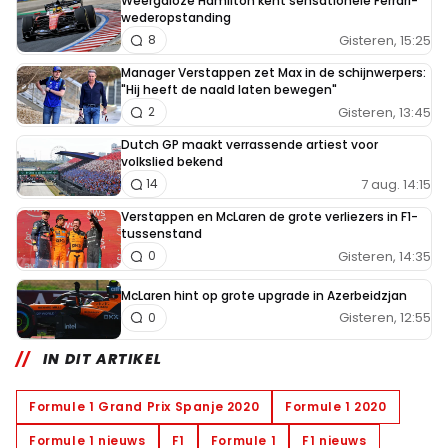
Weergaloze Hamilton kent sensationele Ferrari-
wederopstanding
Gisteren, 15:25
8
Manager Verstappen zet Max in de schijnwerpers:
"Hij heeft de naald laten bewegen"
Gisteren, 13:45
2
Dutch GP maakt verrassende artiest voor
volkslied bekend
7 aug. 14:15
14
Verstappen en McLaren de grote verliezers in F1-
tussenstand
Gisteren, 14:35
0
McLaren hint op grote upgrade in Azerbeidzjan
Gisteren, 12:55
0
IN DIT ARTIKEL
Formule 1 Grand Prix Spanje 2020
Formule 1 2020
Formule 1 nieuws
F1
Formule 1
F1 nieuws