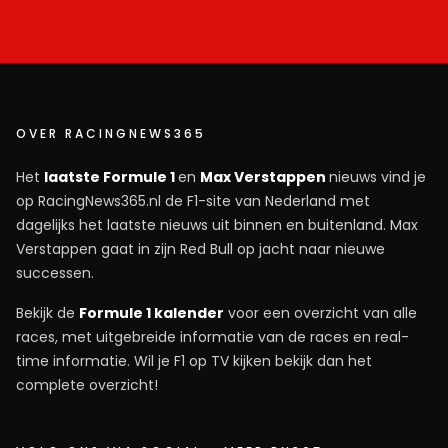
In de pitstraat mag je niet inhalen dus stond Max
daar als voorlaatste. Anders kan hij niet als 19de
de baan op komen. Heel simpel rekenwerk met
20 rijders in het veld. Maar sommige mensen
hebben helaas een te groot ego om hun fout toe
OVER RACINGNEWS365
te geven.
Het
laatste Formule 1
en
Max Verstappen
nieuws vind je
op RacingNews365.nl de F1-site van Nederland met
Martijn Rol
dagelijks het laatste nieuws uit binnen en buitenland. Max
11 november 2025 17:49
Verstappen gaat in zijn Red Bull op jacht naar nieuwe
Beste kerel, er is een fysieke locatie en er is een
successen.
reglementaire positie. De reglementaire positie van
Bekijk de
Formule 1 kalender
voor een overzicht van alle
zowel Verstappen als Ocon was pitlane. Niets anders.
races, met uitgebreide informatie van de races en real-
Daar mag je van vinden wat je wil, maar het is helaas
time informatie. Wil je F1 op TV kijken bekijk dan het
niet anders. Toto Wolff had het gewoon bij het rechte
complete overzicht!
end. Max startte vanaf de laatste plaats. Samen met
Ocon, ook al stond Ocon fysiek achter hem.
Toepasselijke reglementen zijn artikel 40.9 en 44.2