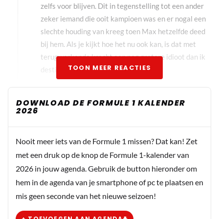
zelfs voor blijven. Dit in tegenstelling tot een ander
zeker iemand die ooit kampioen was en er nogal een
slechte houding van kreeg toen Max hetzelfde deed
bij hem. Als je kijkt hoe het nu ook kan, is dat met
terugwerkende kracht een nog grotere idioot dan ik
TOON MEER REACTIES
destijds al dacht.
DOWNLOAD DE FORMULE 1 KALENDER
raketje
2026
10 november 2025 15:43
Toto wil max nog steeds beter graag het zitje van sjors
Nooit meer iets van de Formule 1 missen? Dat kan! Zet
aanbieden, iets waar alleen sjors het niet mee eens is
met een druk op de knop de Formule 1-kalender van
denk ik.
2026 in jouw agenda. Gebruik de button hieronder om
hem in de agenda van je smartphone of pc te plaatsen en
mis geen seconde van het nieuwe seizoen!
Fia-fiasco
10 november 2025 15:44
+ TOEVOEGEN AAN AGENDA