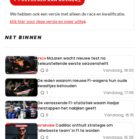
Voorlaatste plaats want Ocon was de laatste in de rij.
Wel scherp blijven.
We hebben ook een versie met alleen de race en kwalificatie.
klik hier voor deze versie en meer uitleg
.
HaroldLT
10 november 2025 16:02
NET BINNEN
Jij wint de lollie van de dag. Trouwens, de enige reden
dat Antonelli voor Max eindigde is, dat Max niet
McLaren wacht nieuwe test na
TECH
genoeg ronden meer ter beschikking had toen hij
teleurstellende eerste seizoenshelft
Antonelli genaderd was. De race was simpelweg op,
Vandaag, 18:00
0
waardoor hij voor kon blijven, want met twee ronden
De reden waarom nieuwe F1-wagens hun oude
meer was hij het haasje geweest. Hij begon al rem en
kwaaltjes behouden
stuurfouten te maken met Max op de staart. Iets
Vandaag, 17:05
1
soortgelijks had Leclerc ook al in Mexico.
De verrassende F1-statistiek waarin Hadjar
Verstappen het nakijken geeft
Vandaag, 16:15
0
Broodkogel
Cadillac onthult strategie om
INTERVIEW
10 november 2025 17:21
'allerbeste team' in F1 te worden
Maar Wolff uit zich wel heel anders over een
Vandaag, 15:25
0