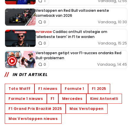
Vandaag, 12:55
1
Verstappen en Red Bull voltooien eerste
comeback van 2026
Vandaag, 10:30
0
Cadillac onthult strategie om
INTERVIEW
'allerbeste team' in F1 te worden
Vandaag, 15:25
0
Verstappen getipt voor F1-succes ondanks Red
Bull-problemen
Vandaag, 14:45
0
IN DIT ARTIKEL
Toto Wolff
F1 nieuws
Formule 1
F1 2025
Formule 1 nieuws
F1
Mercedes
Kimi Antonelli
F1 Grand Prix Brazilië 2025
Max Verstappen
Max Verstappen nieuws