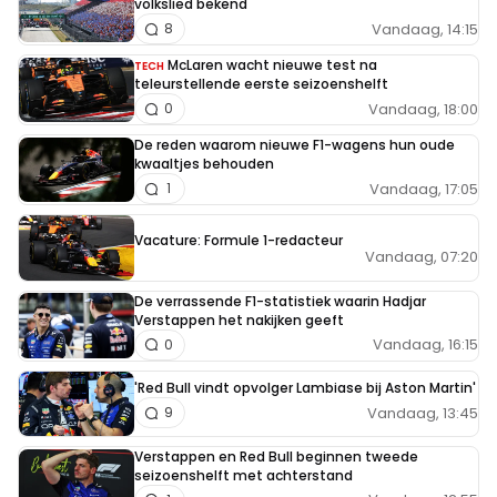
volkslied bekend
Vandaag, 14:15
8
McLaren wacht nieuwe test na
TECH
teleurstellende eerste seizoenshelft
Vandaag, 18:00
0
De reden waarom nieuwe F1-wagens hun oude
kwaaltjes behouden
Vandaag, 17:05
1
Vacature: Formule 1-redacteur
Vandaag, 07:20
De verrassende F1-statistiek waarin Hadjar
Verstappen het nakijken geeft
Vandaag, 16:15
0
'Red Bull vindt opvolger Lambiase bij Aston Martin'
Vandaag, 13:45
9
Verstappen en Red Bull beginnen tweede
seizoenshelft met achterstand