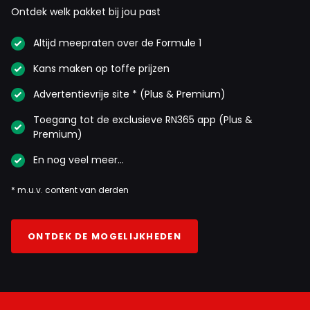
10 november 2025 20:37
Ontdek welk pakket bij jou past
We zullen het nooit weten. Anderzijds kun je
stellen dat als VER zijn lekke band niet had
Altijd meepraten over de Formule 1
kunnen wisselen onder de safetycar hij nimmer
Kans maken op toffe prijzen
3e was geworden .... Als, als ..
Advertentievrije site * (Plus & Premium)
Martijn Rol
Toegang tot de exclusieve RN365 app (Plus &
Premium)
10 november 2025 16:01
Pitlane is pitlane. Er is geen pitlane 1 en pitlane 2.
En nog veel meer…
Ergo, beide rijders startten vanaf de laatste plaats.
* m.u.v. content van derden
Fia-fiasco
10 november 2025 19:38
ONTDEK DE MOGELIJKHEDEN
Misschien ff een leesbrilletje kopen. Er wordt
niet gesproken over pitlane. Da's weer een
verzinsel van jezelf. Er staat: Maar zo zie je maar
weer, schrijf Max nooit af, al begint hij de race