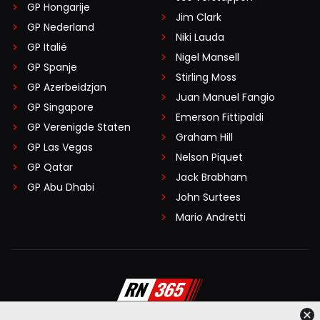
GP Hongarije
10 november 2025 18:39
Jim Clark
GP Nederland
Ik vind het ook bijzonder frustrerend dat iemand die
Niki Lauda
GP Italië
briljant is in zn vak geremd wordt door anderen. De beste
Nigel Mansell
GP Spanje
hoort te winnen. Anders zit er iets scheef toch?
Stirling Moss
GP Azerbeidzjan
Juan Manuel Fangio
GP Singapore
willem H
Emerson Fittipaldi
GP Verenigde Staten
10 november 2025 20:54
Graham Hill
Het is nog steeds een constructeurs kampioenschap
GP Las Vegas
Nelson Piquet
GP Qatar
Jack Brabham
GP Abu Dhabi
HaroldLT
John Surtees
11 november 2025 07:21
Mario Andretti
Nou nee, de formule 1 begon in 1950 uitsluitend
met een coureurstitel, wat het per definitie een
rijderskampioenschap maakt. Pas acht jaar later
werd de constructeurstitel eraan toe gevoegd
om constructeurs ook een prikkel te geven. Het
is een toevoeging, net als de sprintraces nu,