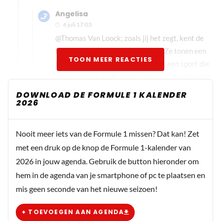
Angelisa
6 juli 17:03
@Thomas Van Loock; zoals jij het zegt, kent de
FIA hun eigen regels dus ook niet. Ze tonen een
TOON MEER REACTIES
boodschap per abuis. Echt!? Dus in een sport die
als de snelste geldt, toon je per abuis een bericht,
om het dan weer terug te nemen? O, nee; ze
DOWNLOAD DE FORMULE 1 KALENDER
2026
namen het niet terug, ze voerden het getoonde
bericht domweg niet uit. Dat, beste Thomas,
heeft niets te maken met het feit dat ik de regels
Nooit meer iets van de Formule 1 missen? Dat kan! Zet
niet ken. Ik ben geen FIA medewerker/steward,
met een druk op de knop de Formule 1-kalender van
maar een fan van de Formule 1 en daarom hoef ik
2026 in jouw agenda. Gebruik de button hieronder om
geen kennis van zaken te hebben. Die moet de
hem in de agenda van je smartphone of pc te plaatsen en
uitvoerende instantie hebben en daar heb ik af
mis geen seconde van het nieuwe seizoen!
en toe mijn twijfels over.
+ TOEVOEGEN AAN AGENDA