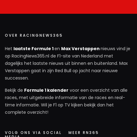
over veiligheid heeft. In Oostenrijk stond Verstappen na
een crash naast de baan en werd er enkel geel gevlagd
OVER RACINGNEWS365
Thomas Van Loock
5 juli 20:15
Het
laatste Formule 1
en
Max Verstappen
nieuws vind je
Idd blij te zien dat de FIA uit z´n fouten geleerd heeft en
op RacingNews365.nl de F1-site van Nederland met
de safety car procedure nu wel correct kan toepassen.
dagelijks het laatste nieuws uit binnen en buitenland. Max
Verstappen gaat in zijn Red Bull op jacht naar nieuwe
Abu Dhabi 2021 is en blijft zowat de grootste **** up die
successen.
ik me kan herinneren in de 25 jaar dat ik al F1 kijk.
Bekijk de
Formule 1 kalender
voor een overzicht van alle
Dit bericht is aangepast door de redactie.
races, met uitgebreide informatie van de races en real-
time informatie. Wil je F1 op TV kijken bekijk dan het
complete overzicht!
Pole
6 juli 07:41
Idd blij te zien dat de FIA uit z´n fouten geleerd heeft
VOLG ONS VIA SOCIAL
MEER RN365
MEDIA