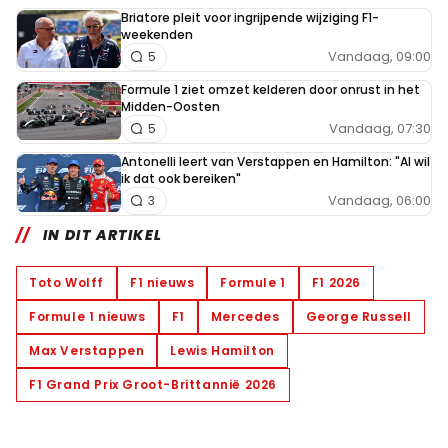
Briatore pleit voor ingrijpende wijziging F1-
weekenden
Vandaag, 09:00
5
Formule 1 ziet omzet kelderen door onrust in het
Midden-Oosten
Vandaag, 07:30
5
Antonelli leert van Verstappen en Hamilton: "Al wil
ik dat ook bereiken"
Vandaag, 06:00
3
IN DIT ARTIKEL
Toto Wolff
F1 nieuws
Formule 1
F1 2026
Formule 1 nieuws
F1
Mercedes
George Russell
Max Verstappen
Lewis Hamilton
F1 Grand Prix Groot-Brittannië 2026