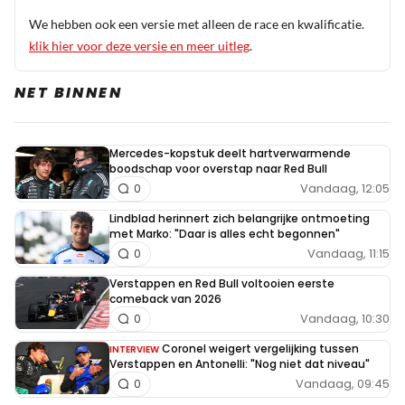
Thomas Van Loock
6 juli 19:29
We hebben ook een versie met alleen de race en kwalificatie.
Beste Angelisa, als je zelf aangeeft geen kennis van
klik hier voor deze versie en meer uitleg
.
zaken te hebben, hoe kan je dan oordelen over dit
NET BINNEN
geval? Iemand bij de wedstrijdleiding is gewoon iets
te enthousiast geweest en heeft te snel op het knopje
gedrukt, meer niet. Die dingen gebeuren gewoon. Op
Mercedes-kopstuk deelt hartverwarmende
het WK voetbal toonde het scorebord onlangs 0-2
boodschap voor overstap naar Red Bull
terwijl het nog maar 0-1 stond. Dat was ook een
Vandaag, 12:05
0
simpele vergissing. Wat goed is, is dat ze het op tijd
Lindblad herinnert zich belangrijke ontmoeting
inzagen en het meteen rechtgezet hebben.
met Marko: "Daar is alles echt begonnen"
Vandaag, 11:15
0
Verstappen en Red Bull voltooien eerste
comeback van 2026
Noodstop
Vandaag, 10:30
0
5 juli 20:45
Coronel weigert vergelijking tussen
Wat is belangrijker? dat alle rijders die al 1 of meer
INTERVIEW
Verstappen en Antonelli: "Nog niet dat niveau"
ronden achterstand hadden weer in dezelfde ronde
Vandaag, 09:45
0
terecht komen en volledig kunnen aansluiten (alleen al