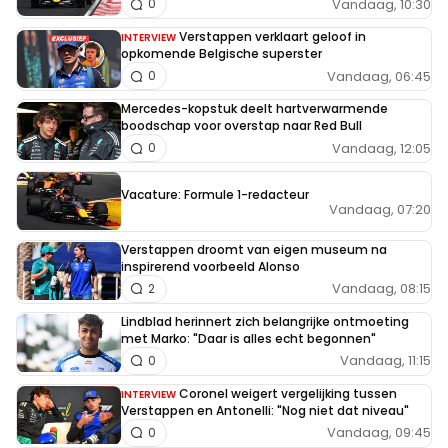
Vandaag, 10:30
0
Verstappen verklaart geloof in
INTERVIEW
opkomende Belgische superster
Vandaag, 06:45
0
Mercedes-kopstuk deelt hartverwarmende
boodschap voor overstap naar Red Bull
Vandaag, 12:05
0
Vacature: Formule 1-redacteur
Vandaag, 07:20
Verstappen droomt van eigen museum na
inspirerend voorbeeld Alonso
Vandaag, 08:15
2
Lindblad herinnert zich belangrijke ontmoeting
met Marko: "Daar is alles echt begonnen"
Vandaag, 11:15
0
Coronel weigert vergelijking tussen
INTERVIEW
Verstappen en Antonelli: "Nog niet dat niveau"
Vandaag, 09:45
0