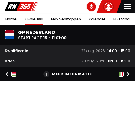
Home
F1-nieuws
Max Verstappen
Kalender
F1-stand
GP NEDERLAND
START RACE
15
11
:
00
:
59
d
Kwalificatie
22 aug. 2026
14:00
-
15:00
Race
23 aug. 2026
13:00
-
15:00
MEER INFORMATIE