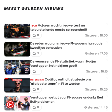
MEEST GELEZEN NIEUWS
McLaren wacht nieuwe test na
TECH
teleurstellende eerste seizoenshelft
Gisteren, 18:00
0
De reden waarom nieuwe F1-wagens hun oude
kwaaltjes behouden
Gisteren, 17:05
3
De verrassende F1-statistiek waarin Hadjar
Verstappen het nakijken geeft
Gisteren, 16:15
1
Cadillac onthult strategie om
INTERVIEW
'allerbeste team' in F1 te worden
Gisteren, 15:25
0
Verstappen getipt voor F1-succes ondanks Red
Bull-problemen
Gisteren, 14:45
0