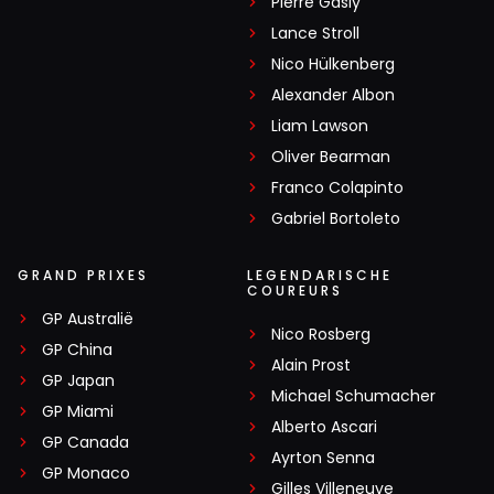
Pierre Gasly
Lance Stroll
Nico Hülkenberg
Alexander Albon
Liam Lawson
Oliver Bearman
Franco Colapinto
Gabriel Bortoleto
GRAND PRIXES
LEGENDARISCHE
COUREURS
GP Australië
Nico Rosberg
GP China
Alain Prost
GP Japan
Michael Schumacher
GP Miami
Alberto Ascari
GP Canada
Ayrton Senna
GP Monaco
Gilles Villeneuve