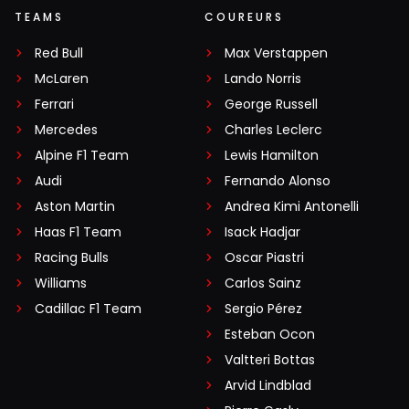
TEAMS
COUREURS
Red Bull
Max Verstappen
McLaren
Lando Norris
Ferrari
George Russell
Mercedes
Charles Leclerc
Alpine F1 Team
Lewis Hamilton
Audi
Fernando Alonso
Aston Martin
Andrea Kimi Antonelli
Haas F1 Team
Isack Hadjar
Racing Bulls
Oscar Piastri
Williams
Carlos Sainz
Cadillac F1 Team
Sergio Pérez
Esteban Ocon
Valtteri Bottas
Arvid Lindblad