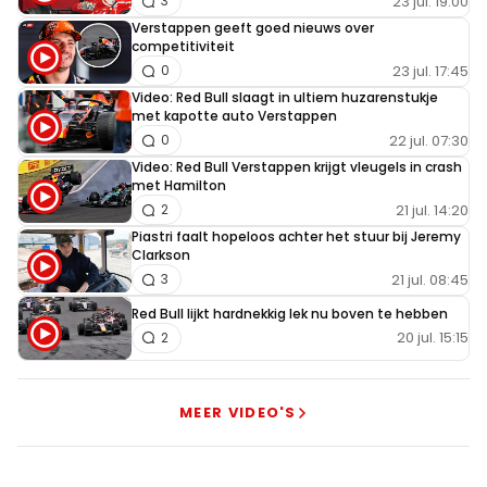
23 jul. 19:00
3
Verstappen geeft goed nieuws over
competitiviteit
23 jul. 17:45
0
Video: Red Bull slaagt in ultiem huzarenstukje
met kapotte auto Verstappen
22 jul. 07:30
0
Video: Red Bull Verstappen krijgt vleugels in crash
met Hamilton
21 jul. 14:20
2
Piastri faalt hopeloos achter het stuur bij Jeremy
Clarkson
21 jul. 08:45
3
Red Bull lijkt hardnekkig lek nu boven te hebben
20 jul. 15:15
2
MEER VIDEO'S