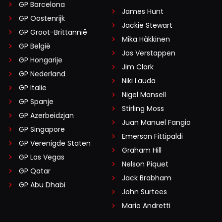
GP Barcelona
James Hunt
GP Oostenrijk
Jackie Stewart
GP Groot-Brittannië
Mika Häkkinen
GP België
Jos Verstappen
GP Hongarije
Jim Clark
GP Nederland
Niki Lauda
GP Italië
Nigel Mansell
GP Spanje
Stirling Moss
GP Azerbeidzjan
Juan Manuel Fangio
GP Singapore
Emerson Fittipaldi
GP Verenigde Staten
Graham Hill
GP Las Vegas
Nelson Piquet
GP Qatar
Jack Brabham
GP Abu Dhabi
John Surtees
Mario Andretti