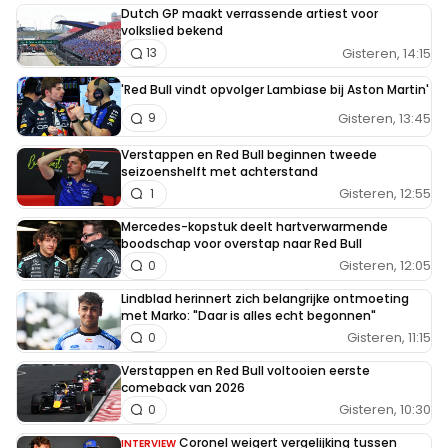
Dutch GP maakt verrassende artiest voor
volkslied bekend
Gisteren, 14:15
13
'Red Bull vindt opvolger Lambiase bij Aston Martin'
Gisteren, 13:45
9
Verstappen en Red Bull beginnen tweede
seizoenshelft met achterstand
Gisteren, 12:55
1
Mercedes-kopstuk deelt hartverwarmende
boodschap voor overstap naar Red Bull
Gisteren, 12:05
0
Lindblad herinnert zich belangrijke ontmoeting
met Marko: "Daar is alles echt begonnen"
Gisteren, 11:15
0
Verstappen en Red Bull voltooien eerste
comeback van 2026
Gisteren, 10:30
0
Coronel weigert vergelijking tussen
INTERVIEW