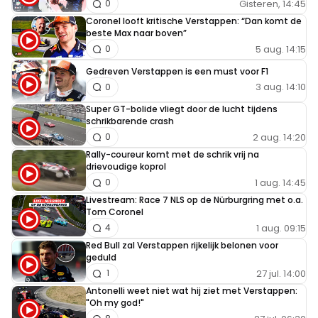
Gisteren, 14:45
0
Coronel looft kritische Verstappen: “Dan komt de
beste Max naar boven”
5 aug. 14:15
0
Gedreven Verstappen is een must voor F1
3 aug. 14:10
0
Super GT-bolide vliegt door de lucht tijdens
schrikbarende crash
2 aug. 14:20
0
Rally-coureur komt met de schrik vrij na
drievoudige koprol
1 aug. 14:45
0
Livestream: Race 7 NLS op de Nürburgring met o.a.
Tom Coronel
1 aug. 09:15
4
Red Bull zal Verstappen rijkelijk belonen voor
geduld
27 jul. 14:00
1
Antonelli weet niet wat hij ziet met Verstappen:
"Oh my god!"