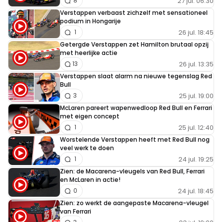
27 jul. 06:30
8
Verstappen verbaast zichzelf met sensationeel
podium in Hongarije
26 jul. 18:45
1
Getergde Verstappen zet Hamilton brutaal opzij
met heerlijke actie
26 jul. 13:35
13
Verstappen slaat alarm na nieuwe tegenslag Red
Bull
25 jul. 19:00
3
McLaren pareert wapenwedloop Red Bull en Ferrari
met eigen concept
25 jul. 12:40
1
Worstelende Verstappen heeft met Red Bull nog
veel werk te doen
24 jul. 19:25
1
Zien: de Macarena-vleugels van Red Bull, Ferrari
en McLaren in actie!
24 jul. 18:45
0
Zien: zo werkt de aangepaste Macarena-vleugel
van Ferrari