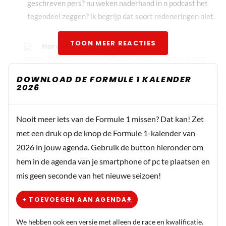
geschreven pers? nu weken naderhand in n podcast het
tegendeel zeggen? ik begrijp dat soort redeneringen niet.
TOON MEER REACTIES
HaroldLT
18 november 2025 16:27
En dan ook nog sneren naar de pers.
DOWNLOAD DE FORMULE 1 KALENDER
2026
Adepad
Nooit meer iets van de Formule 1 missen? Dat kan! Zet
18 november 2025 12:15
met een druk op de knop de Formule 1-kalender van
Wat een bribbel babbel hij denkt dat heel de wereld gek is
2026 in jouw agenda. Gebruik de button hieronder om
hem in de agenda van je smartphone of pc te plaatsen en
mis geen seconde van het nieuwe seizoen!
Noodstop
18 november 2025 12:59
+ TOEVOEGEN AAN AGENDA
Het ons niet zoveel schelen wat iedereen ervan vindt,
maar we gaan er wel tot in treurens toe proberen een
We hebben ook een versie met alleen de race en kwalificatie.