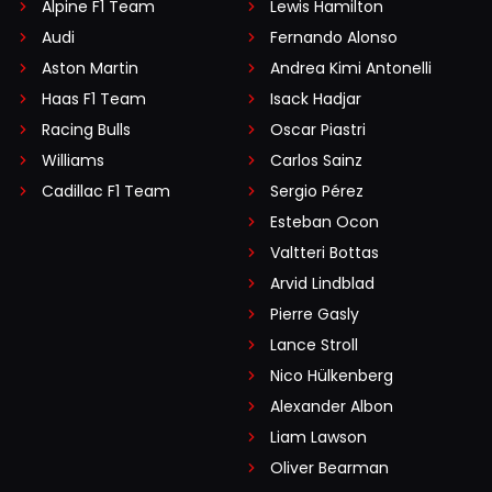
Alpine F1 Team
Lewis Hamilton
Audi
Fernando Alonso
Aston Martin
Andrea Kimi Antonelli
Haas F1 Team
Isack Hadjar
Racing Bulls
Oscar Piastri
Williams
Carlos Sainz
Cadillac F1 Team
Sergio Pérez
Esteban Ocon
Valtteri Bottas
Arvid Lindblad
Pierre Gasly
Lance Stroll
Nico Hülkenberg
Alexander Albon
Liam Lawson
Oliver Bearman