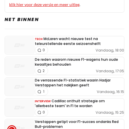
l*lverhaal er omheen te breien.
klik hier voor deze versie en meer uitleg
.
NET BINNEN
Meepraten? Dat kan! Je hoeft je alleen maar aan te
McLaren wacht nieuwe test na
melden met een RN365-account.
TECH
teleurstellende eerste seizoenshelft
Vandaag, 18:00
0
INLOGGEN
AANMELDEN
De reden waarom nieuwe F1-wagens hun oude
kwaaltjes behouden
Vandaag, 17:05
2
De verrassende F1-statistiek waarin Hadjar
Verstappen het nakijken geeft
Vandaag, 16:15
1
Cadillac onthult strategie om
INTERVIEW
'allerbeste team' in F1 te worden
Vandaag, 15:25
0
Verstappen getipt voor F1-succes ondanks Red
Bull-problemen