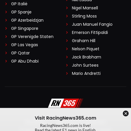
GP Italië
Nigel Mansell
GP Spanje
Stirling Moss
GP Azerbeidzjan
Juan Manuel Fangio
GP Singapore
Emerson Fittipaldi
GP Verenigde Staten
Graham Hill
GP Las Vegas
Nelson Piquet
GP Qatar
Jack Brabham
GP Abu Dhabi
John Surtees
Mario Andretti
Visit RacingNews365.com
Disclaimer
Algemene voorwaarden
RacingNews365.com is live!
Privacy Policy
Created by On Your Marks
Read the latest F1 news in English.