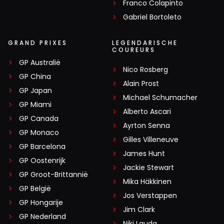
Franco Colapinto
Gabriel Bortoleto
GRAND PRIXES
LEGENDARISCHE
COUREURS
GP Australië
Nico Rosberg
GP China
Alain Prost
GP Japan
Michael Schumacher
GP Miami
Alberto Ascari
GP Canada
Ayrton Senna
GP Monaco
Gilles Villeneuve
GP Barcelona
James Hunt
GP Oostenrijk
Jackie Stewart
GP Groot-Brittannië
Mika Häkkinen
GP België
Jos Verstappen
GP Hongarije
Jim Clark
GP Nederland
Niki Lauda