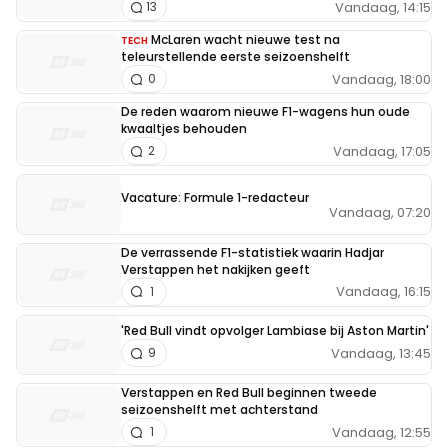
Vandaag, 14:15
13
McLaren wacht nieuwe test na
TECH
teleurstellende eerste seizoenshelft
Vandaag, 18:00
0
De reden waarom nieuwe F1-wagens hun oude
kwaaltjes behouden
Vandaag, 17:05
2
Vacature: Formule 1-redacteur
Vandaag, 07:20
De verrassende F1-statistiek waarin Hadjar
Verstappen het nakijken geeft
Vandaag, 16:15
1
'Red Bull vindt opvolger Lambiase bij Aston Martin'
Vandaag, 13:45
9
Verstappen en Red Bull beginnen tweede
seizoenshelft met achterstand
Vandaag, 12:55
1