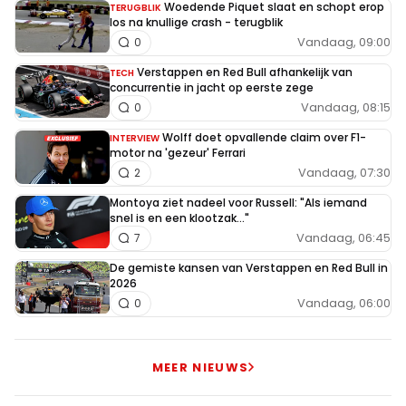
teamleden over Max praten….bij RedBull zien ze
Woedende Piquet slaat en schopt erop
TERUGBLIK
los na knullige crash - terugblik
achter de schermen hoe goed Max is met het omgaan
Vandaag, 09:00
0
met hun auto…en ook nog eens op technisch gebied.
Verstappen en Red Bull afhankelijk van
Andere teambazen weten dat niet…kunnen ze ook
TECH
concurrentie in jacht op eerste zege
niet weten als ze niet met hem gewerkt hebben.
Vandaag, 08:15
0
Mekies is nu het levende bewijs daarvoor die dat
Wolff doet opvallende claim over F1-
INTERVIEW
uitgesproken heeft onlangs. Die zegt letterlijk dat
motor na 'gezeur' Ferrari
Max naast de auto nog indrukwekkender is dan in de
Vandaag, 07:30
2
auto. Maar wat een laag bij de grond figuur is die
Montoya ziet nadeel voor Russell: "Als iemand
Brown zeg. Je hoort bijna geen enkele teambaas zich
snel is en een klootzak..."
Vandaag, 06:45
7
negatief uitlaten over een coureur. Ja Toto in 2021.
De gemiste kansen van Verstappen en Red Bull in
2026
Vandaag, 06:00
0
Herman
20 november 2025 08:04
Hij noemt Sainz als die werkelijk zo goed was en Max kon
MEER NIEUWS
verslaan waarom heeft hij hem er dan uitgekegeld bij MC
Laren? Hij heeft een grote mond over Horner dat die die