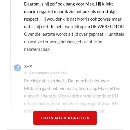
Daarom is hij zelf ook bang voor Max. Hij klinkt
daarin negatief maar ik zie het ook als een stukje
respect. Hij wou denk ik dat Norris ook zo was maar
dat is hij niet. Je hebt wereldtop en DE WERELDTOP.
Over die laatste wordt altijd over gepraat. Hun titels
en wat ze ter weeg hebben gebracht. Hún
nalatenschap
X-P
20 november 2025 06:00
Precies dat is zn doel… Dat men het niet over
MClaren gaat hebben, wilt alle druk op Max zetten
omdat hij bang is. Vies ventje om dan continue CH
erbij te halen zodat het over dingen gaat waar RB
moeite mee had. Tactieken & hypocriet zijn…
TOON MEER REACTIES