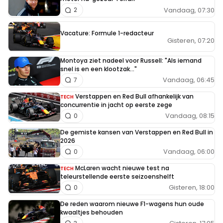
Vandaag, 07:30
2
Vacature: Formule 1-redacteur
Gisteren, 07:20
Montoya ziet nadeel voor Russell: "Als iemand
snel is en een klootzak..."
Vandaag, 06:45
7
Verstappen en Red Bull afhankelijk van
TECH
concurrentie in jacht op eerste zege
Vandaag, 08:15
0
De gemiste kansen van Verstappen en Red Bull in
2026
Vandaag, 06:00
0
McLaren wacht nieuwe test na
TECH
teleurstellende eerste seizoenshelft
Gisteren, 18:00
0
De reden waarom nieuwe F1-wagens hun oude
kwaaltjes behouden