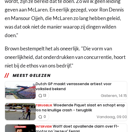
wordt, zijn ze bereid dat te doen. Zo wil ik geen leiding
geven aan McLaren. En eerlijk gezegd, voor Ron Dennis
en Mansour Ojjeh, die McLaren zo lang hebben geleid,
was dat ook niet de manier waarop zij dingen wilden
doen."
Brown bestempelt het als oneerlijk. "Die vorm van
oneerlijkheid, dat onderdrukken van concurrentie, hoort
niet bij de ethos van ons bedrijf."
MEEST GELEZEN
Dutch GP maakt verrassende artiest voor
volkslied bekend
Gisteren, 14:15
13
Woedende Piquet slaat en schopt erop
TERUGBLIK
los na knullige crash - terugblik
Vandaag, 09:00
0
Wolff doet opvallende claim over F1-
INTERVIEW
motor na 'gezeur' Ferrari