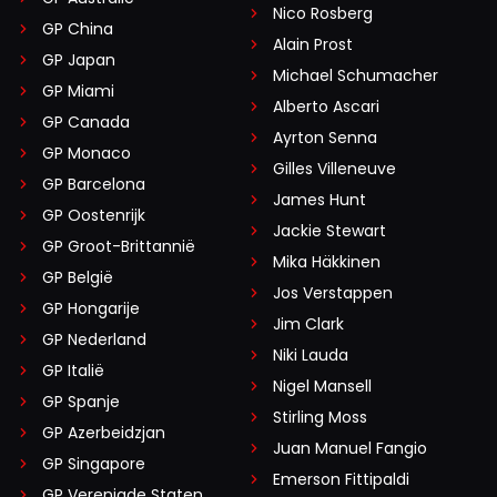
hoe bang hij zelf is dat Verstappen de titel alsnog
Nico Rosberg
GP China
pakt en hoe weinig vertrouwen hij in zijn eigen
Alain Prost
GP Japan
coureurs heeft
Michael Schumacher
GP Miami
Alberto Ascari
Dit bericht is aangepast op:
20-11
GP Canada
Ayrton Senna
GP Monaco
Gilles Villeneuve
GP Barcelona
James Hunt
Hamil_Ton
GP Oostenrijk
20 november 2025 07:03
Jackie Stewart
GP Groot-Brittannië
Iemand leeft er zonder huur te betalen in het hoofd van
Mika Häkkinen
GP België
die meneer maar ik zou niet weten wie diegene is
Jos Verstappen
GP Hongarije
Jim Clark
GP Nederland
Niki Lauda
GP Italië
Jos Snijder
Nigel Mansell
GP Spanje
20 november 2025 08:12
Stirling Moss
Leuke titel voor zijn tweede boek: Mijn naam is Brown,
GP Azerbeidzjan
Juan Manuel Fangio
ZAK Brown 😉🤭
GP Singapore
Emerson Fittipaldi
GP Verenigde Staten