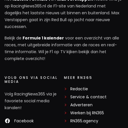
op RacingNews365.nl de F1-site van Nederland met
dagelijks het laatste nieuws uit binnen en buitenland. Max
abaveld1541968442
Verstappen gaat in zijn Red Bull op jacht naar nieuwe
20 november 2025 06:55
successen.
Jesus wat doet die man z’n naam eer aan “Zak”!
Bekijk de
Formule 1 kalender
voor een overzicht van alle
races, met uitgebreide informatie van de races en real-
time informatie. Wil je F1 op TV kijken bekijk dan het
Closecall
complete overzicht!
20 november 2025 12:25
Red Bull is niet bang voor Verstappen. Verstappen wordt
binnen Red Bull Racing, maar ook het overkoepelende
VOLG ONS VIA SOCIAL
MEER RN365
MEDIA
Red Bull, op handen gedragen. Max dwingt met zijn
Redactie
vechtlust, zijn kennis juist heel veel respect af binnen Red
Volg RacingNews365 via je
Bull Racing. Dat is de reden waarom ze binnen Red Bull
Service & contact
favoriete social media
Racing niet hun hoofden laten hangen als het slecht gaat,
Adverteren
kanalen!
want dat doet hun coureur Verstappen ook niet. Ze blijven
Werken bij RN365
net als Max vechten en blijven zoeken naar oplossingen.
Facebook
RN365.agency
Juist omdat de coureur, maar ook de mens Max