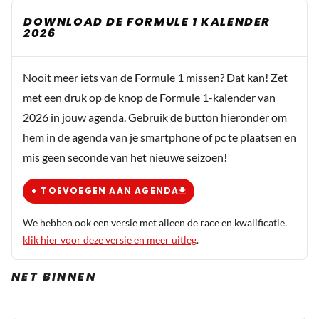
Martin Mortel
DOWNLOAD DE FORMULE 1 KALENDER
20 november 2025 06:57
2026
* Iedereen lijkt onderdanig aan hem. Iedereen lijkt bang
voor hem.* Je kan het ook omdraaien. Nee ze zijn niet
Nooit meer iets van de Formule 1 missen? Dat kan! Zet
bang voor hem, maar ja ze willen echt wel naar hem
met een druk op de knop de Formule 1-kalender van
luisteren en doen wat hij vraagt. Dat komt Menneer
2026 in jouw agenda. Gebruik de button hieronder om
Brown omdat hij meestal wel weet waar hij het over heeft
hem in de agenda van je smartphone of pc te plaatsen en
en geen onzin uitkraamt. Neem daar nu eens een
mis geen seconde van het nieuwe seizoen!
voorbeeld aan meneer Brown.
+ TOEVOEGEN AAN AGENDA
Dit bericht is aangepast op:
20-11
We hebben ook een versie met alleen de race en kwalificatie.
Sientje
klik hier voor deze versie en meer uitleg
.
20 november 2025 15:57
Ik zie het meer dat ze diep respect voor Max
NET BINNEN
hebben…zeker niet dat ze bang voor hem zijn. Je
hoort het aan de uitlatingen in interviews hoe