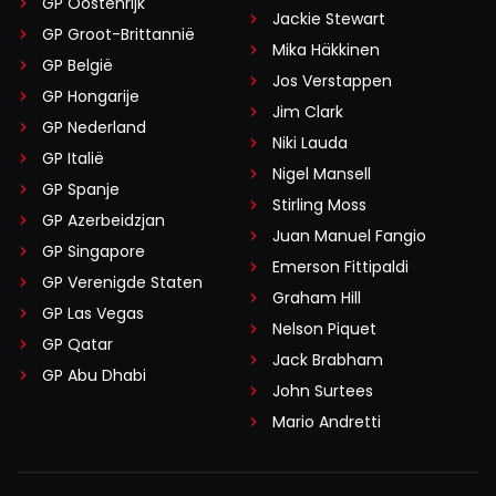
GP Oostenrijk
Jackie Stewart
GP Groot-Brittannië
Mika Häkkinen
GP België
Jos Verstappen
GP Hongarije
Jim Clark
GP Nederland
Niki Lauda
GP Italië
Nigel Mansell
GP Spanje
Stirling Moss
GP Azerbeidzjan
Juan Manuel Fangio
GP Singapore
Emerson Fittipaldi
GP Verenigde Staten
Graham Hill
GP Las Vegas
Nelson Piquet
GP Qatar
Jack Brabham
GP Abu Dhabi
John Surtees
Mario Andretti