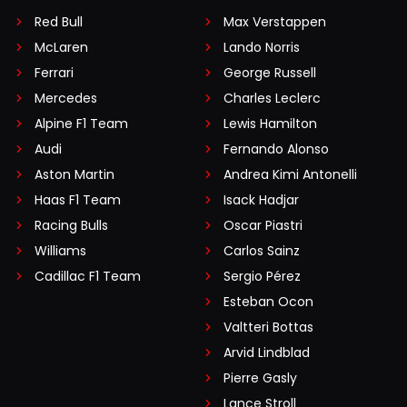
Red Bull
Max Verstappen
McLaren
Lando Norris
Ferrari
George Russell
Mercedes
Charles Leclerc
Alpine F1 Team
Lewis Hamilton
Audi
Fernando Alonso
Aston Martin
Andrea Kimi Antonelli
Haas F1 Team
Isack Hadjar
Racing Bulls
Oscar Piastri
Williams
Carlos Sainz
Cadillac F1 Team
Sergio Pérez
Esteban Ocon
Valtteri Bottas
Arvid Lindblad
Pierre Gasly
Lance Stroll