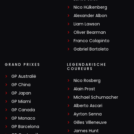
Nico Hülkenberg
Alexander Albon
Liam Lawson
Oliver Bearman
Franco Colapinto
Gabriel Bortoleto
GRAND PRIXES
LEGENDARISCHE
COUREURS
GP Australië
Nico Rosberg
GP China
Alain Prost
GP Japan
Michael Schumacher
GP Miami
Alberto Ascari
GP Canada
Ayrton Senna
GP Monaco
Gilles Villeneuve
GP Barcelona
James Hunt