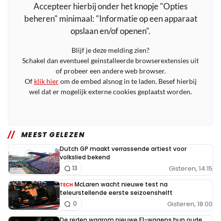
Accepteer hierbij onder het knopje "Opties
beheren" minimaal: "Informatie op een apparaat
opslaan en/of openen".
Blijf je deze melding zien?
Schakel dan eventueel geinstalleerde browserextensies uit
of probeer een andere web browser.
Of
klik hier
om de embed alsnog in te laden. Besef hierbij
wel dat er mogelijk externe cookies geplaatst worden.
MEEST GELEZEN
Dutch GP maakt verrassende artiest voor
volkslied bekend
Gisteren, 14:15
13
McLaren wacht nieuwe test na
TECH
teleurstellende eerste seizoenshelft
Gisteren, 18:00
0
De reden waarom nieuwe F1-wagens hun oude