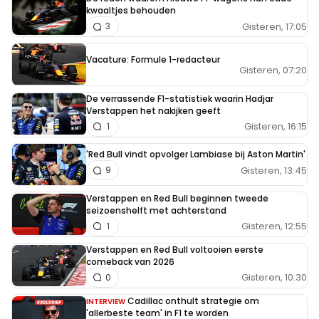
kwaaltjes behouden
Gisteren, 17:05
3
Vacature: Formule 1-redacteur
Gisteren, 07:20
De verrassende F1-statistiek waarin Hadjar
Verstappen het nakijken geeft
Gisteren, 16:15
1
'Red Bull vindt opvolger Lambiase bij Aston Martin'
Gisteren, 13:45
9
Verstappen en Red Bull beginnen tweede
seizoenshelft met achterstand
Gisteren, 12:55
1
Verstappen en Red Bull voltooien eerste
comeback van 2026
Gisteren, 10:30
0
Cadillac onthult strategie om
INTERVIEW
'allerbeste team' in F1 te worden