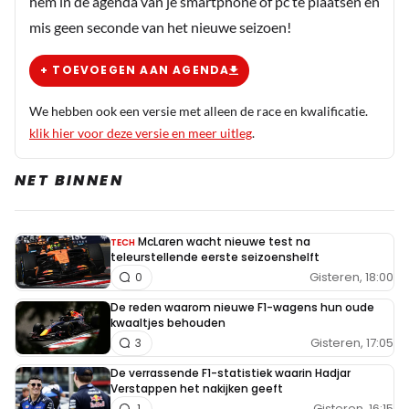
hem in de agenda van je smartphone of pc te plaatsen en
mis geen seconde van het nieuwe seizoen!
+ TOEVOEGEN AAN AGENDA
We hebben ook een versie met alleen de race en kwalificatie.
klik hier voor deze versie en meer uitleg
.
NET BINNEN
McLaren wacht nieuwe test na
TECH
teleurstellende eerste seizoenshelft
Gisteren, 18:00
0
De reden waarom nieuwe F1-wagens hun oude
kwaaltjes behouden
Gisteren, 17:05
3
De verrassende F1-statistiek waarin Hadjar
Verstappen het nakijken geeft
Gisteren, 16:15
1