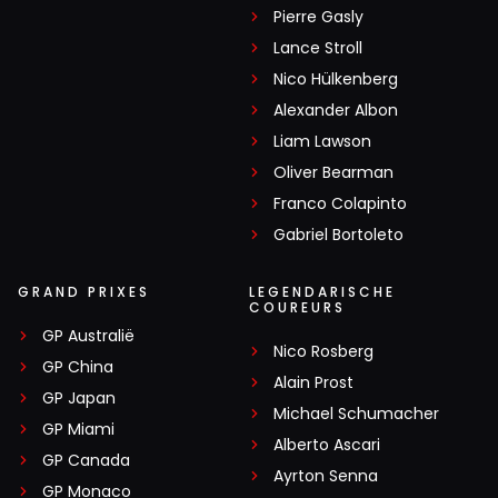
Pierre Gasly
Lance Stroll
Nico Hülkenberg
Alexander Albon
Liam Lawson
Oliver Bearman
Franco Colapinto
Gabriel Bortoleto
GRAND PRIXES
LEGENDARISCHE
COUREURS
GP Australië
Nico Rosberg
GP China
Alain Prost
GP Japan
Michael Schumacher
GP Miami
Alberto Ascari
GP Canada
Ayrton Senna
GP Monaco