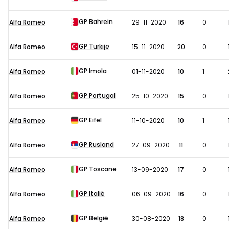
in
2020
GP Bahrein
Alfa Romeo
29-11-2020
16
0
GP Turkije
Alfa Romeo
15-11-2020
20
0
GP Imola
Alfa Romeo
01-11-2020
10
1
GP Portugal
Alfa Romeo
25-10-2020
15
0
GP Eifel
Alfa Romeo
11-10-2020
10
1
GP Rusland
Alfa Romeo
27-09-2020
11
0
GP Toscane
Alfa Romeo
13-09-2020
17
0
GP Italië
Alfa Romeo
06-09-2020
16
0
GP België
Alfa Romeo
30-08-2020
18
0