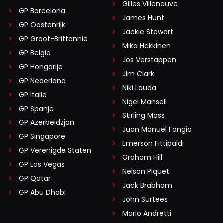
Gilles Villeneuve
GP Barcelona
James Hunt
GP Oostenrijk
Jackie Stewart
GP Groot-Brittannië
Mika Häkkinen
GP België
Jos Verstappen
GP Hongarije
Jim Clark
GP Nederland
Niki Lauda
GP Italië
Nigel Mansell
GP Spanje
Stirling Moss
GP Azerbeidzjan
Juan Manuel Fangio
GP Singapore
Emerson Fittipaldi
GP Verenigde Staten
Graham Hill
GP Las Vegas
Nelson Piquet
GP Qatar
Jack Brabham
GP Abu Dhabi
John Surtees
Mario Andretti