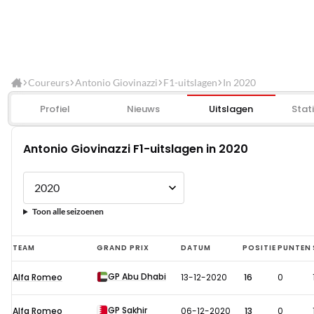
Coureurs
Antonio Giovinazzi
F1-uitslagen
In 2020
Profiel
Nieuws
Uitslagen
Stat
Antonio Giovinazzi F1-uitslagen in 2020
Toon alle seizoenen
Antonio
TEAM
GRAND PRIX
DATUM
POSITIE
PUNTEN
Giovinazzi
GP Abu Dhabi
Alfa Romeo
13-12-2020
16
0
F1-
uitslagen
GP Sakhir
Alfa Romeo
06-12-2020
13
0