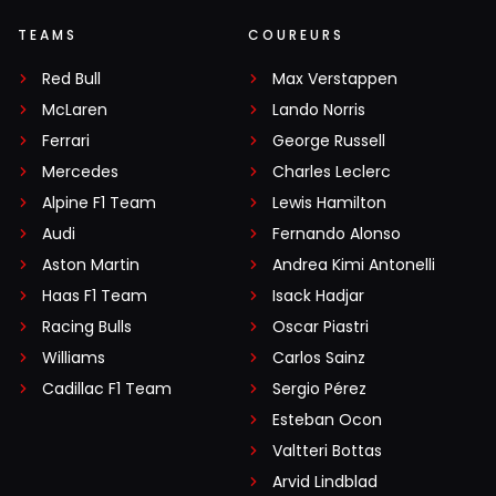
TEAMS
COUREURS
Red Bull
Max Verstappen
McLaren
Lando Norris
Ferrari
George Russell
Mercedes
Charles Leclerc
Alpine F1 Team
Lewis Hamilton
Audi
Fernando Alonso
Aston Martin
Andrea Kimi Antonelli
Haas F1 Team
Isack Hadjar
Racing Bulls
Oscar Piastri
Williams
Carlos Sainz
Cadillac F1 Team
Sergio Pérez
Esteban Ocon
Valtteri Bottas
Arvid Lindblad